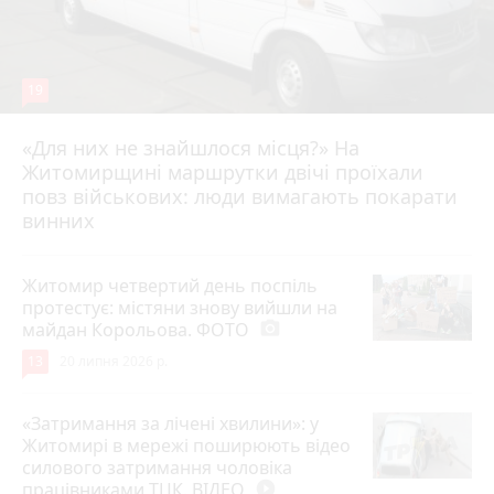
19
«Для них не знайшлося місця?» На
Житомирщині маршрутки двічі проїхали
17 липня 2026 р.
повз військових: люди вимагають покарати
винних
Житомир четвертий день поспіль
протестує: містяни знову вийшли на
майдан Корольова. ФОТО
photo_camera
13
20 липня 2026 р.
«Затримання за лічені хвилини»: у
Житомирі в мережі поширюють відео
силового затримання чоловіка
працівниками ТЦК. ВІДЕО
play_circle_filled