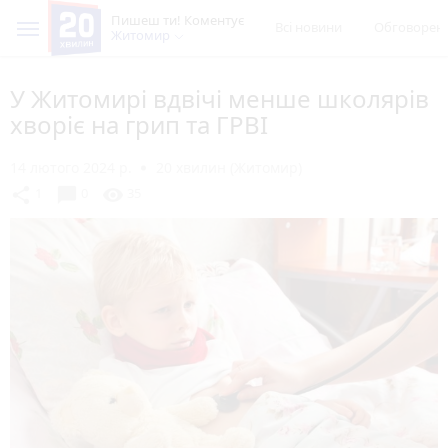
Пишеш ти! Коментує
Всі новини
Обговорен
Житомир
У Житомирі вдвічі менше школярів
хворіє на грип та ГРВІ
14 лютого 2024 р.
20 хвилин (Житомир)
chat_bubble
share
visibility
1
0
35