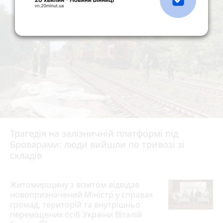
Трагедія на залізничній платформі під
Броварами: люди вийшли по тривозі зі
складів
Житомирщину з візитом відвідав
новопризначений Міністр у справах
громад, територій та внутрішньо
переміщених осіб України Віталій