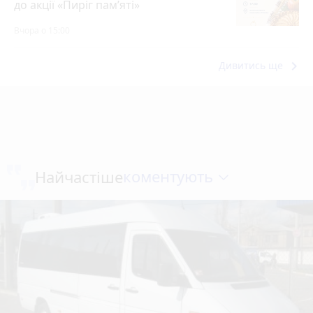
до акції «Пиріг пам’яті»
Вчора о 15:00
keyboard_arrow_right
Дивитись ще
коментують
Найчастіше