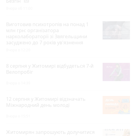
Безгін
photo_camera
Вчора об 11:00
Виготовив психотропів на понад 1
млн грн: організатора
нарколабораторії зі Звягельщини
засуджено до 7 років ув'язнення
Вчора о 12:20
8 серпня у Житомирі відбудеться 7-й
Велопробіг
Вчора о 14:39
12 серпня у Житомирі відзначать
Міжнародний день молоді
Вчора о 15:51
Житомирян запрошують долучитися