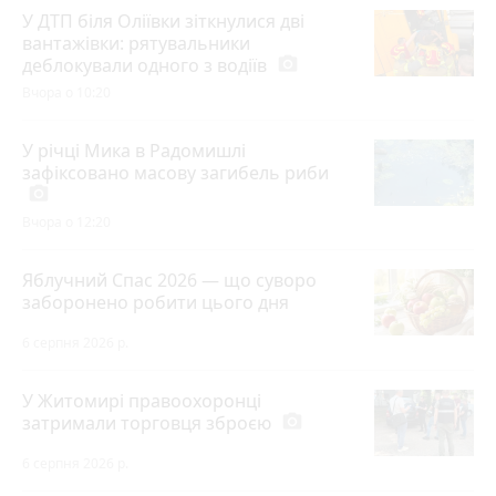
У ДТП біля Оліївки зіткнулися дві
вантажівки: рятувальники
деблокували одного з водіїв
photo_camera
Вчора о 10:20
У річці Мика в Радомишлі
зафіксовано масову загибель риби
photo_camera
Вчора о 12:20
Яблучний Спас 2026 — що суворо
заборонено робити цього дня
6 серпня 2026 р.
У Житомирі правоохоронці
затримали торговця зброєю
photo_camera
6 серпня 2026 р.