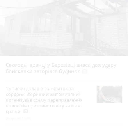
Сьогодні вранці у Березівці внаслідок удару
блискавки загорівся будинок
photo_camera
15 тисяч доларів за «квиток за
кордон»: 28-річний житомирянин
організував схему переправлення
чоловіків призовного віку за межі
країни
photo_camera
Вчора об 11:40