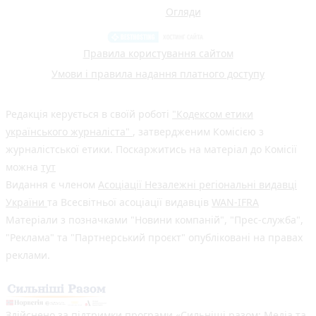
Огляди
Правила користування сайтом
Умови і правила надання платного доступу
Редакція керується в своїй роботі
"Кодексом етики
українського журналіста"
, затвердженим Комісією з
журналістської етики. Поскаржитись на матеріал до Комісії
можна
тут
Видання є членом
Асоціації Незалежні регіональні видавці
України
та Всесвітньої асоціації видавців
WAN-IFRA
Матеріали з позначками "Новини компаній", "Прес-служба",
"Реклама" та "Партнерський проєкт" опубліковані на правах
реклами.
Здійснено за підтримки програми «Сильніші разом: Медіа та