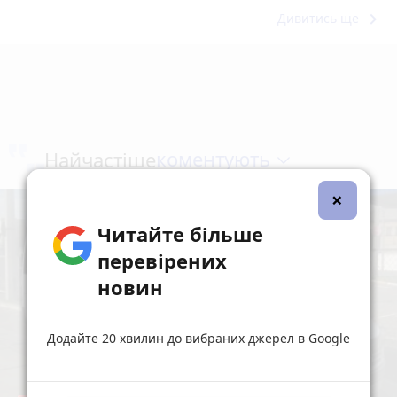
keyboard_arrow_right
Дивитись ще
коментують
Найчастіше
×
Читайте більше
перевірених
новин
Додайте 20 хвилин до вибраних джерел в Google