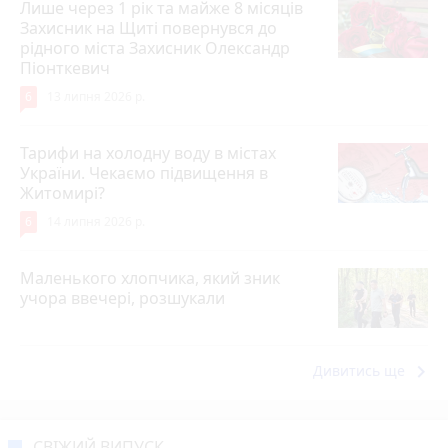
Лише через 1 рік та майже 8 місяців
Захисник на Щиті повернувся до
рідного міста Захисник Олександр
Піонткевич
6
13 липня 2026 р.
Тарифи на холодну воду в містах
України. Чекаємо підвищення в
Житомирі?
6
14 липня 2026 р.
Маленького хлопчика, який зник
учора ввечері, розшукали
keyboard_arrow_right
Дивитись ще
СВІЖИЙ ВИПУСК