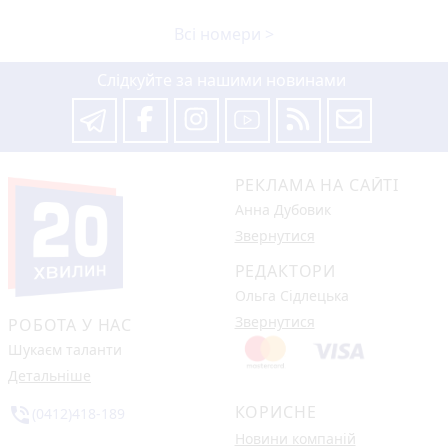
Всі номери >
Слідкуйте за нашими новинами
РЕКЛАМА НА САЙТІ
Анна Дубовик
Звернутися
РЕДАКТОРИ
Ольга Сідлецька
Звернутися
РОБОТА У НАС
Шукаєм таланти
Детальніше
КОРИСНЕ
phone_in_talk
(0412)418-189
Новини компаній