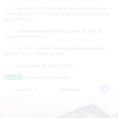
14:04
Жахлива ДТП біля Коростеня: при зіткненні
трьох автомобілів семеро травмованих, серед них
двоє дітей
photo_camera
13:15
Пенсія може зрости більш ніж на 50%: як
збільшити виплати
12:35
Штраф за неволодіння державною мовою:
деталі нового законопроєкту
11:25
Борщівник: як уберегтися?
Фішингові посилання
Від читача
Всі новини
Підпишись