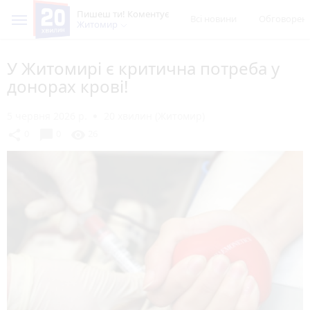
Пишеш ти! Коментує
Всі новини
Обговорен
Житомир
У Житомирі є критична потреба у
донорах крові!
5 червня 2026 р.
20 хвилин (Житомир)
chat_bubble
share
visibility
0
0
26