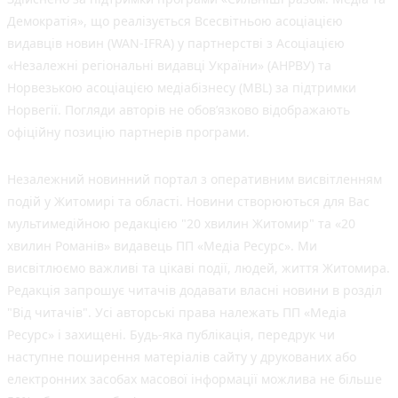
Демократія», що реалізується Всесвітньою асоціацією
видавців новин (WAN-IFRA) у партнерстві з Асоціацією
«Незалежні регіональні видавці України» (АНРВУ) та
Норвезькою асоціацією медіабізнесу (MBL) за підтримки
Норвегії. Погляди авторів не обов’язково відображають
офіційну позицію партнерів програми.
Незалежний новинний портал з оперативним висвітленням
подій у Житомирі та області. Новини створюються для Вас
мультимедійною редакцією "20 хвилин Житомир" та «20
хвилин Романів» видавець ПП «Медіа Ресурс». Ми
висвітлюємо важливі та цікаві події, людей, життя Житомира.
Редакція запрошує читачів додавати власні новини в розділ
"Від читачів". Усі авторські права належать ПП «Медіа
Ресурс» і захищені. Будь-яка публiкацiя, передрук чи
наступне поширення матеріалів сайту у друкованих або
електронних засобах масової інформації можлива не більше