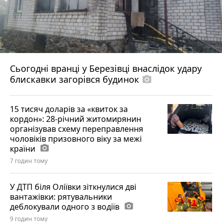
Сьогодні вранці у Березівці внаслідок удару
блискавки загорівся будинок
photo_camera
15 тисяч доларів за «квиток за
кордон»: 28-річний житомирянин
організував схему переправлення
чоловіків призовного віку за межі
країни
photo_camera
7 годин тому
У ДТП біля Оліївки зіткнулися дві
вантажівки: рятувальники
деблокували одного з водіїв
photo_camera
9 годин тому