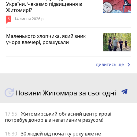
України. Чекаємо підвищення в
Житомирі?
6
14 липня 2026 р.
Маленького хлопчика, який зник
учора ввечері, розшукали
keyboard_arrow_right
Дивитись ще
Новини Житомира за сьогодні
17:55
Житомирський обласний центр крові
потребує донорів з негативним резусом!
16:30
30 людей від початку року вже не