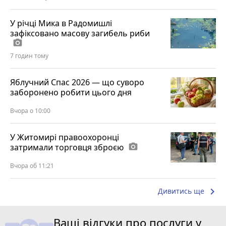
У річці Мика в Радомишлі
зафіксовано масову загибель риби
photo_camera
7 годин тому
Яблучний Спас 2026 — що суворо
заборонено робити цього дня
Вчора о 10:00
У Житомирі правоохоронці
затримали торговця зброєю
photo_camera
Вчора об 11:21
keyboard_arrow_right
Дивитись ще
Ваші відгуки про послуги у