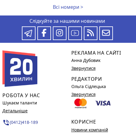
Всі номери >
Слідкуйте за нашими новинами
РЕКЛАМА НА САЙТІ
Анна Дубовик
Звернутися
РЕДАКТОРИ
Ольга Сідлецька
Звернутися
РОБОТА У НАС
Шукаєм таланти
Детальніше
КОРИСНЕ
phone_in_talk
(0412)418-189
Новини компаній