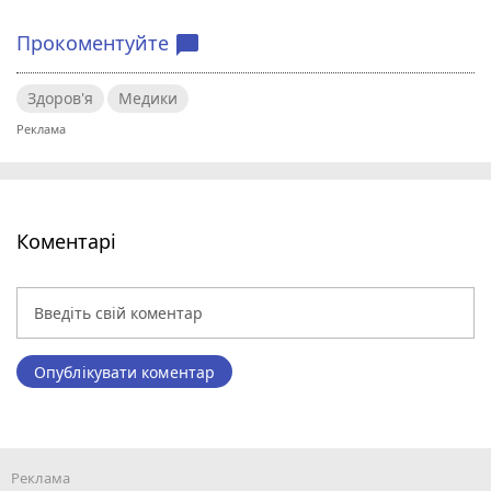
Прокоментуйте
chat_bubble
Здоров'я
Медики
Коментарі
Опублікувати коментар