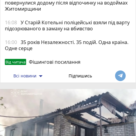
повернулися додому після відпочинку на водоймах
Житомирщини
16:08
У Старій Котельні поліцейські взяли під варту
підозрюваного в замаху на вбивство
16:00
35 років Незалежності. 35 подій. Одна країна.
Одне серце
Фішингові посилання
Від читача
Всі новини
Підпишись