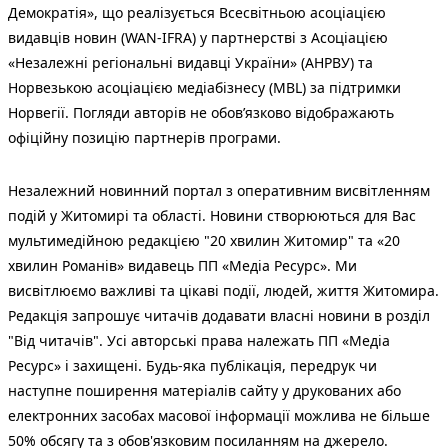
Демократія», що реалізується Всесвітньою асоціацією
видавців новин (WAN-IFRA) у партнерстві з Асоціацією
«Незалежні регіональні видавці України» (АНРВУ) та
Норвезькою асоціацією медіабізнесу (MBL) за підтримки
Норвегії. Погляди авторів не обов’язково відображають
офіційну позицію партнерів програми.
Незалежний новинний портал з оперативним висвітленням
подій у Житомирі та області. Новини створюються для Вас
мультимедійною редакцією "20 хвилин Житомир" та «20
хвилин Романів» видавець ПП «Медіа Ресурс». Ми
висвітлюємо важливі та цікаві події, людей, життя Житомира.
Редакція запрошує читачів додавати власні новини в розділ
"Від читачів". Усі авторські права належать ПП «Медіа
Ресурс» і захищені. Будь-яка публiкацiя, передрук чи
наступне поширення матеріалів сайту у друкованих або
електронних засобах масової інформації можлива не більше
50% обсягу та з обов'язковим посиланням на джерело.