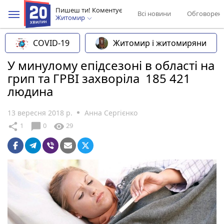
Пишеш ти! Коментує
Всі новини
Обговорен
Житомир
COVID-19
Житомир і житомиряни
У минулому епідсезоні в області на
грип та ГРВІ захворіла 185 421
людина
13 вересня 2018 р.
Анна Сергієнко
chat_bubble
share
visibility
1
0
29