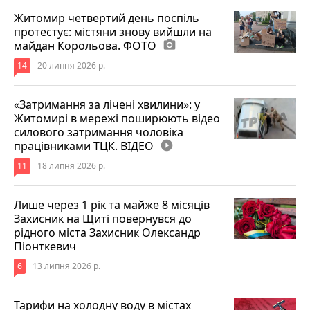
Житомир четвертий день поспіль
протестує: містяни знову вийшли на
майдан Корольова. ФОТО
photo_camera
14
20 липня 2026 р.
«Затримання за лічені хвилини»: у
Житомирі в мережі поширюють відео
силового затримання чоловіка
працівниками ТЦК. ВІДЕО
play_circle_filled
11
18 липня 2026 р.
Лише через 1 рік та майже 8 місяців
Захисник на Щиті повернувся до
рідного міста Захисник Олександр
Піонткевич
6
13 липня 2026 р.
Тарифи на холодну воду в містах