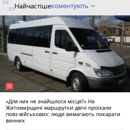
коментують
Найчастіше
19
«Для них не знайшлося місця?» На
Житомирщині маршрутки двічі проїхали
17 липня 2026 р.
повз військових: люди вимагають покарати
винних