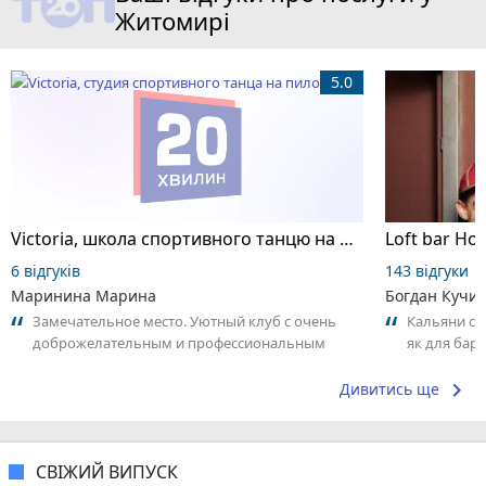
Житомирі
5.0
Victoria, школа спортивного танцю на пілоні
Loft bar Ho
6 відгуків
143 відгуки
Маринина Марина
Богдан Кучи
Замечательное место. Уютный клуб с очень
Кальяни сма
доброжелательным и профессиональным
як для бару
коллективом.
що я куштув
keyboard_arrow_right
Дивитись ще
СВІЖИЙ ВИПУСК