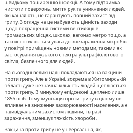
швидкому поширенню інфекції. А тому підтримка
чистоти поверхонь, миття рук та уникнення людей,
які кашляють, не гарантують повний захист від
грипу. З огляду на це набувають цінність заходи
щодо покращення системи вентиляції в
громадських місцях, школах, вагонах метро тощо, а
також посилюється увага до знезараження мікробів
у повітрі приміщень новими методами, такими як
застосування вузького спектра ультрафіолетового
світла, безпечного для людей.
На сьогодні великі надії покладаються на вакцини
проти грипу. Але в Україні, зокрема в Житомирській
області дуже незначна кількість людей щеплюється
проти грипу. В минулому епідсезоні щеплено лише
1856 осіб. Тому імунізація проти грипу в цілому не
впливає на зниження захворюваності населення, а є
індивідуальним захистом людини, і в разі
зараження, зменшує тяжкість хвороби .
Вакцина проти грипу не універсальна, як,