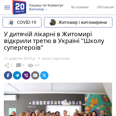
Пишеш ти! Коментує
Всі новини
Обговорен
Житомир
COVID-19
Житомир і житомиряни
У дитячій лікарні в Житомирі
відкрили третю в Україні "Школу
супергероїв"
11 жовтня 2019 р.
Анна Сергієнко
chat_bubble
share
visibility
3
0
425