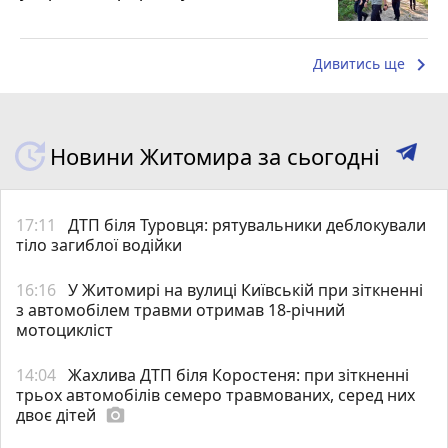
keyboard_arrow_right
Дивитись ще
Новини Житомира за сьогодні
17:11
ДТП біля Туровця: рятувальники деблокували
тіло загиблої водійки
16:16
У Житомирі на вулиці Київській при зіткненні
з автомобілем травми отримав 18-річний
мотоцикліст
14:04
Жахлива ДТП біля Коростеня: при зіткненні
трьох автомобілів семеро травмованих, серед них
двоє дітей
photo_camera