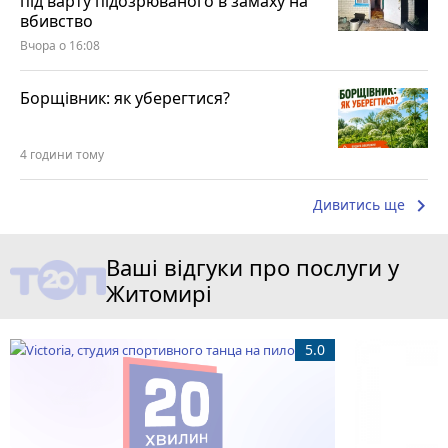
під варту підозрюваного в замаху на
вбивство
Вчора о 16:08
Борщівник: як уберегтися?
4 години тому
keyboard_arrow_right
Дивитись ще
Ваші відгуки про послуги у
Житомирі
5.0