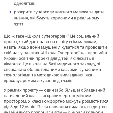
однолітків;
розкрити суперсили кожного малюка та дати
знання, які будуть корисними в реальному
житті.
Що ж таке «Школа супергероїв»? Це соціальний
проєкт, який дає право на освіту всім малюкам,
навіть, якщо вони змушені лікуватися та проводити
свій час у палатах. «Школа Супергероїв» – перший в
Україні освітній проект для дітей, які лежать в
лікарнях. Це школа на базі медичного закладу, зі
спеціально облаштованими класами, сучасними
технологіями та методикою викладання, яка
враховує режим лікування дітлахів.
У рамках проєкту — один (або більше) обладнаний
навчальний клас із яскравим ергономічним
простором. У класі комфортно можуть розміститися
від 8 до 12 учнів. Після навчання видають свідоцтво,
дизайн якого розробили діти — обирали кольори,