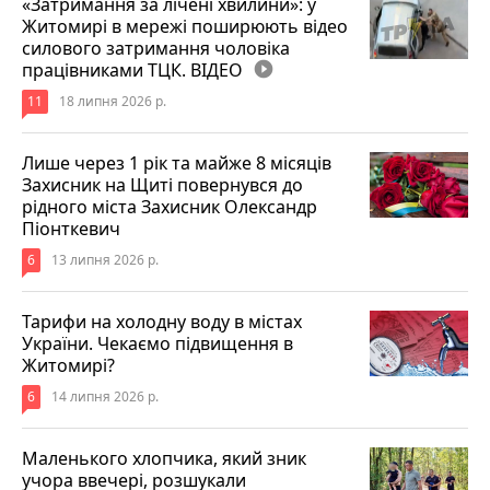
«Затримання за лічені хвилини»: у
Житомирі в мережі поширюють відео
силового затримання чоловіка
працівниками ТЦК. ВІДЕО
play_circle_filled
11
18 липня 2026 р.
Лише через 1 рік та майже 8 місяців
Захисник на Щиті повернувся до
рідного міста Захисник Олександр
Піонткевич
6
13 липня 2026 р.
Тарифи на холодну воду в містах
України. Чекаємо підвищення в
Житомирі?
6
14 липня 2026 р.
Маленького хлопчика, який зник
учора ввечері, розшукали