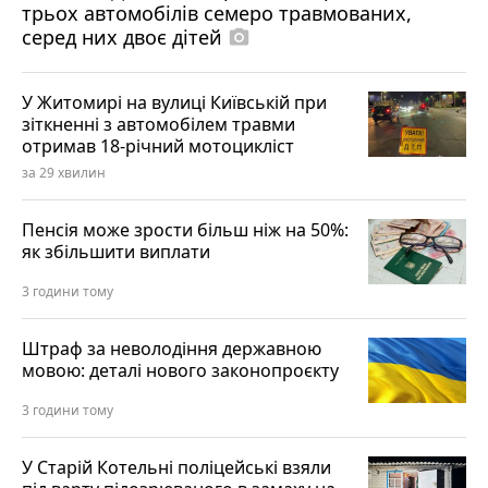
трьох автомобілів семеро травмованих,
серед них двоє дітей
photo_camera
У Житомирі на вулиці Київській при
зіткненні з автомобілем травми
отримав 18-річний мотоцикліст
за 29 хвилин
Пенсія може зрости більш ніж на 50%:
як збільшити виплати
3 години тому
Штраф за неволодіння державною
мовою: деталі нового законопроєкту
3 години тому
У Старій Котельні поліцейські взяли