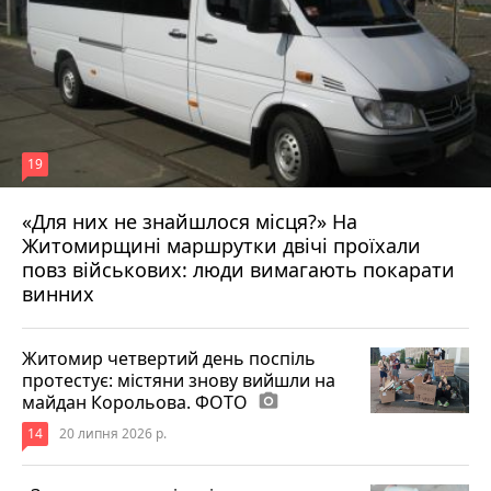
19
«Для них не знайшлося місця?» На
Житомирщині маршрутки двічі проїхали
17 липня 2026 р.
повз військових: люди вимагають покарати
винних
Житомир четвертий день поспіль
протестує: містяни знову вийшли на
майдан Корольова. ФОТО
photo_camera
14
20 липня 2026 р.