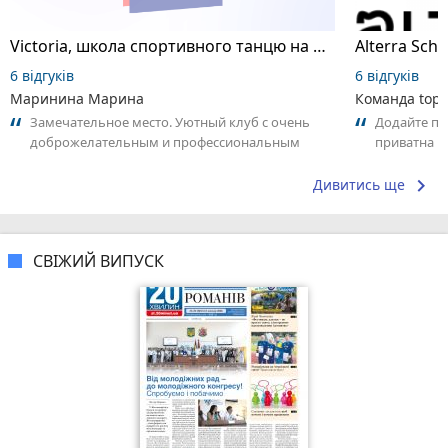
Victoria, школа спортивного танцю на пілоні
6 відгуків
6 відгуків
Маринина Марина
Команда top2
Замечательное место. Уютный клуб с очень
Додайте пер
доброжелательным и профессиональным
приватна ш
коллективом.
досвідом – 
keyboard_arrow_right
Дивитись ще
СВІЖИЙ ВИПУСК