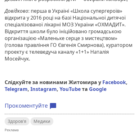
Довідково
: перша в Україні «Школа супергероїв»
відкрита у 2016 році на базі Національної дитячої
спеціалізованої лікарні МОЗ України «ОХМАДИТ».
Відкриття школи було ініційовано громадською
організацією «Маленьке серце з мистецтвом»
(голова правління ГО Євгенія Смирнова), куратором
проекту є телеведуча каналу «1+1» Наталія
Мосейчук.
Слідкуйте за новинами Житомира у
Facebook
,
Telegram
,
Instagram
,
YouTube
та
Google
Прокоментуйте
chat_bubble
Здоров'я
Медики