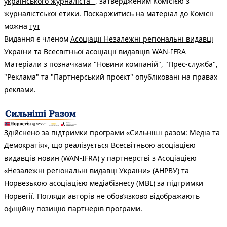
українського журналіста"
, затвердженим Комісією з
журналістської етики. Поскаржитись на матеріал до Комісії
можна
тут
Видання є членом
Асоціації Незалежні регіональні видавці
України
та Всесвітньої асоціації видавців
WAN-IFRA
Матеріали з позначками "Новини компаній", "Прес-служба",
"Реклама" та "Партнерський проєкт" опубліковані на правах
реклами.
Здійснено за підтримки програми «Сильніші разом: Медіа та
Демократія», що реалізується Всесвітньою асоціацією
видавців новин (WAN-IFRA) у партнерстві з Асоціацією
«Незалежні регіональні видавці України» (АНРВУ) та
Норвезькою асоціацією медіабізнесу (MBL) за підтримки
Норвегії. Погляди авторів не обов’язково відображають
офіційну позицію партнерів програми.