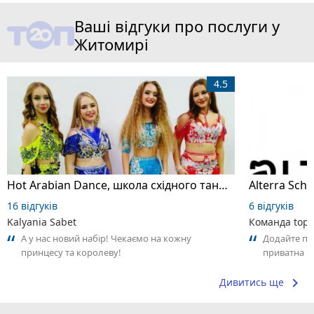
Ваші відгуки про послуги у
Житомирі
4.5
Hot Arabian Dance, школа східного танцю
16 відгуків
6 відгуків
Kalyania Sabet
Команда top2
А у нас новий набір! Чекаємо на кожну
Додайте пер
принцесу та королеву!
приватна ш
досвідом – 
keyboard_arrow_right
Дивитись ще