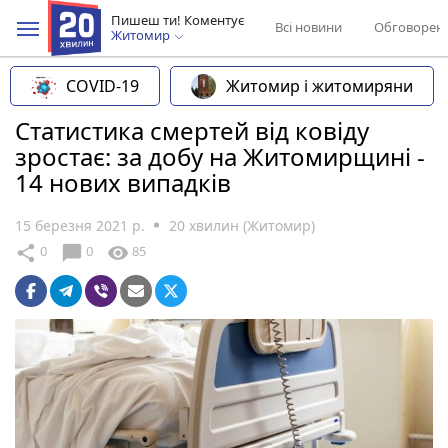
Пишеш ти! Коментує
Всі новини
Обговорен
Житомир
COVID-19
Житомир і житомиряни
Статистика смертей від ковіду
зростає: за добу на Житомирщині -
14 нових випадків
15 березня 2021 р.
20 хвилин (Житомир)
chat_bubble
share
visibility
0
0
85