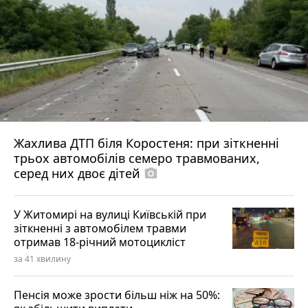
Жахлива ДТП біля Коростеня: при зіткненні
трьох автомобілів семеро травмованих,
серед них двоє дітей
photo_camera
У Житомирі на вулиці Київській при
зіткненні з автомобілем травми
отримав 18-річний мотоцикліст
за 41 хвилину
Пенсія може зрости більш ніж на 50%: