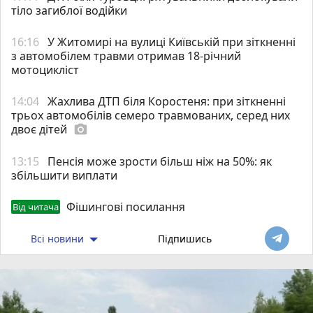
тіло загиблої водійки
16:16
У Житомирі на вулиці Київській при зіткненні
з автомобілем травми отримав 18-річний
мотоцикліст
14:04
Жахлива ДТП біля Коростеня: при зіткненні
трьох автомобілів семеро травмованих, серед них
двоє дітей
photo_camera
13:15
Пенсія може зрости більш ніж на 50%: як
збільшити виплати
Фішингові посилання
Від читача
Всі новини
Підпишись