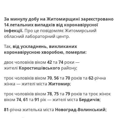
За минулу добу на Житомирщині зареєстровано
14 летальних випадків від коронавірусної
інфекції.
Про це повідомляє Житомирський
обласний лабораторний центр.
Так,
від ускладнень, викликаних
коронавірусною хворобою, померли:
двоє чоловіків віком
42
та
74
роки —
жителі
Коростишівського
району;
троє чоловіків віком
70
,
56
та
70
років та
62
-річна
жінка — жителі міста
Житомир
;
троє чоловіків віком
78
,
75
та
79
років та троє жінок
віком
74
,
61
та
91
рік — жителі міста
Бердичів
;
81
-річна жителька міста
Новоград-Волинський
;