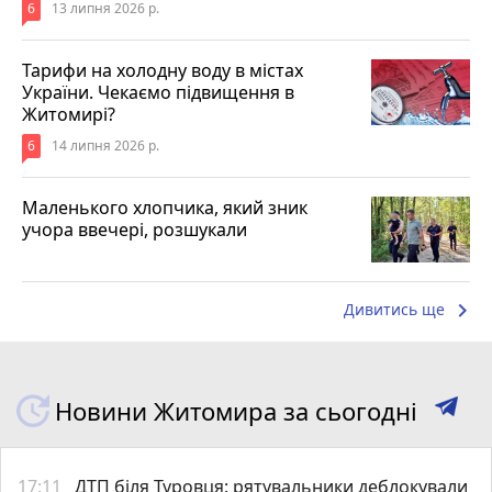
6
13 липня 2026 р.
Тарифи на холодну воду в містах
України. Чекаємо підвищення в
Житомирі?
6
14 липня 2026 р.
Маленького хлопчика, який зник
учора ввечері, розшукали
keyboard_arrow_right
Дивитись ще
Новини Житомира за сьогодні
17:11
ДТП біля Туровця: рятувальники деблокували