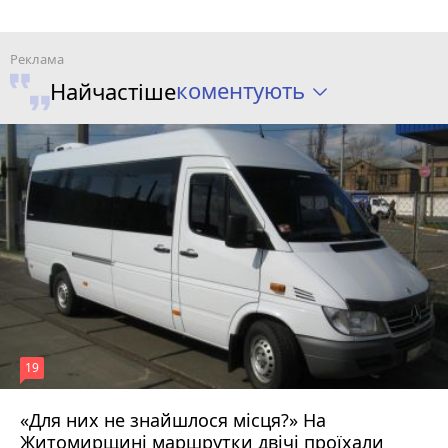
коментують
Найчастіше
19
«Для них не знайшлося місця?» На
Житомирщині маршрутки двічі проїхали
17 липня 2026 р.