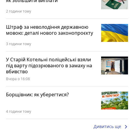
як збільшити виплати
2 години тому
Штраф за неволодіння державною
мовою: деталі нового законопроєкту
3 години тому
У Старій Котельні поліцейські взяли
під варту підозрюваного в замаху на
вбивство
Вчора о 16:08
Борщівник: як уберегтися?
4 години тому
keyboard_arrow_right
Дивитись ще