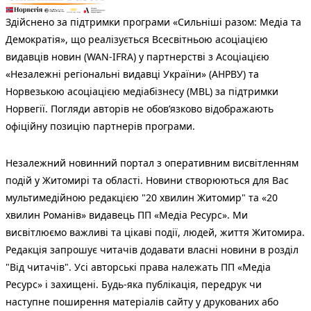
Здійснено за підтримки програми «Сильніші разом: Медіа та
Демократія», що реалізується Всесвітньою асоціацією
видавців новин (WAN-IFRA) у партнерстві з Асоціацією
«Незалежні регіональні видавці України» (АНРВУ) та
Норвезькою асоціацією медіабізнесу (MBL) за підтримки
Норвегії. Погляди авторів не обов’язково відображають
офіційну позицію партнерів програми.
Незалежний новинний портал з оперативним висвітленням
подій у Житомирі та області. Новини створюються для Вас
мультимедійною редакцією "20 хвилин Житомир" та «20
хвилин Романів» видавець ПП «Медіа Ресурс». Ми
висвітлюємо важливі та цікаві події, людей, життя Житомира.
Редакція запрошує читачів додавати власні новини в розділ
"Від читачів". Усі авторські права належать ПП «Медіа
Ресурс» і захищені. Будь-яка публiкацiя, передрук чи
наступне поширення матеріалів сайту у друкованих або