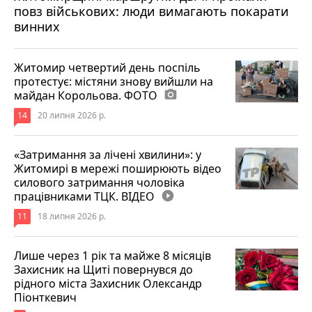
повз військових: люди вимагають покарати
винних
Житомир четвертий день поспіль
протестує: містяни знову вийшли на
майдан Корольова. ФОТО
photo_camera
14
20 липня 2026 р.
«Затримання за лічені хвилини»: у
Житомирі в мережі поширюють відео
силового затримання чоловіка
працівниками ТЦК. ВІДЕО
play_circle_filled
11
18 липня 2026 р.
Лише через 1 рік та майже 8 місяців
Захисник на Щиті повернувся до
рідного міста Захисник Олександр
Піонткевич