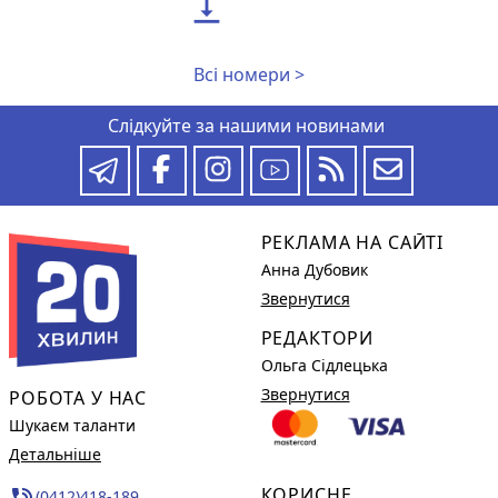

Всі номери >
Слідкуйте за нашими новинами
РЕКЛАМА НА САЙТІ
Анна Дубовик
Звернутися
РЕДАКТОРИ
Ольга Сідлецька
Звернутися
РОБОТА У НАС
Шукаєм таланти
Детальніше
КОРИСНЕ
phone_in_talk
(0412)418-189