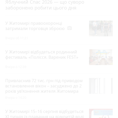
Яблучний Спас 2026 — що суворо
заборонено робити цього дня
У Житомирі правоохоронці
затримали торговця зброєю
photo_camera
Вчора об 11:21
У Житомирі відбудеться родинний
фестиваль «Полісся. Вареник FEST»
Вчора о 12:39
Привласнив 72 тис. грн під приводом
встановлення вікон – засуджено до 2
років ув’язнення жителя Житомира
Вчора о 14:20
У Житомирі 15–16 серпня відбудеться
XI турнір із плавання на відкритій воді