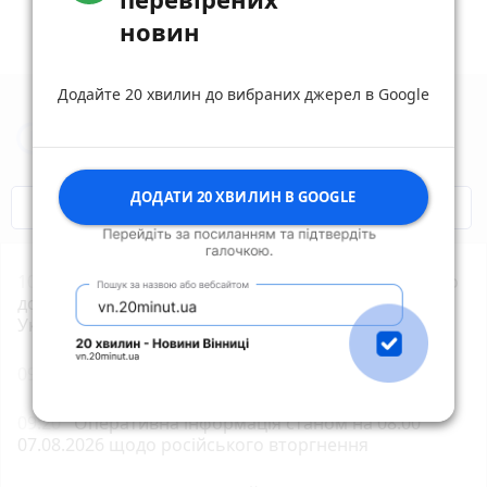
новин
Додайте 20 хвилин до вибраних джерел в Google
Новини Житомира за сьогодні
ДОДАТИ 20 ХВИЛИН В GOOGLE
COVID-19
Житомир і житомиряни
10:00
У Звягелі поліцейські розшукали причетного
до наруги над могилою полеглого захисника
України
09:40
Вночі сили ППО збили 114 ворожих БпЛА
09:20
Оперативна інформація станом на 08:00
07.08.2026 щодо російського вторгнення