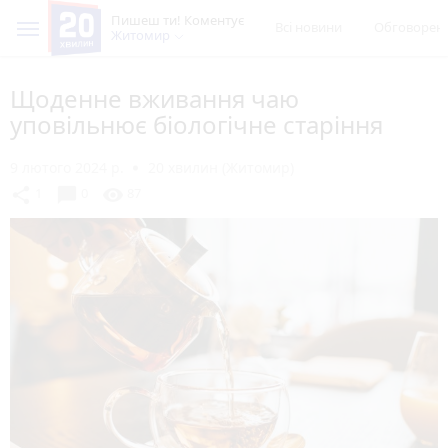
Пишеш ти! Коментує
Всі новини
Обговорен
Житомир
Щоденне вживання чаю
уповільнює біологічне старіння
9 лютого 2024 р.
20 хвилин (Житомир)
chat_bubble
share
visibility
1
0
87