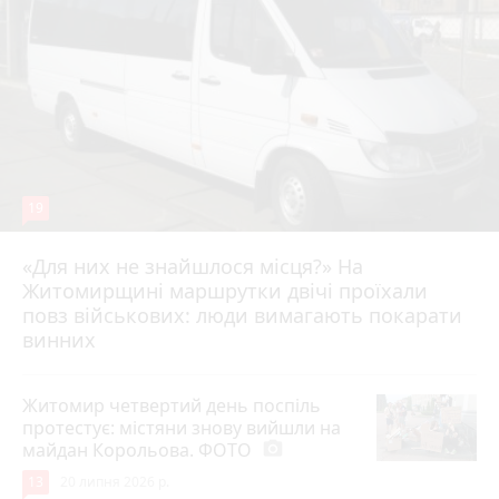
19
«Для них не знайшлося місця?» На
Житомирщині маршрутки двічі проїхали
17 липня 2026 р.
повз військових: люди вимагають покарати
винних
Житомир четвертий день поспіль
протестує: містяни знову вийшли на
майдан Корольова. ФОТО
photo_camera
13
20 липня 2026 р.