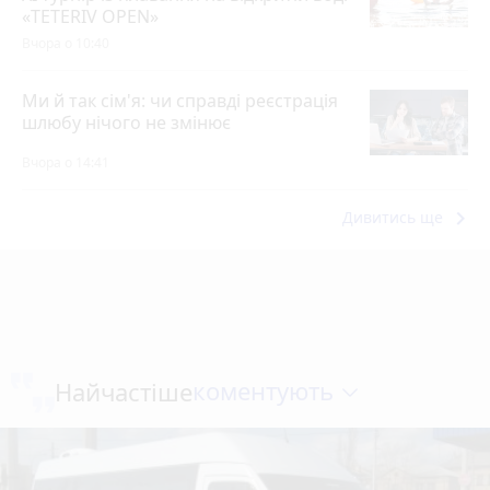
«TETERIV OPEN»
Вчора о 10:40
Ми й так сім'я: чи справді реєстрація
шлюбу нічого не змінює
Вчора о 14:41
keyboard_arrow_right
Дивитись ще
коментують
Найчастіше