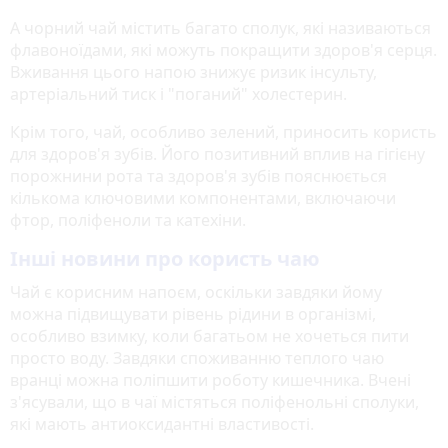
А чорний чай містить багато сполук, які називаються
флавоноїдами, які можуть покращити здоров'я серця.
Вживання цього напою знижує ризик інсульту,
артеріальний тиск і "поганий" холестерин.
Крім того, чай, особливо зелений, приносить користь
для здоров'я зубів. Його позитивний вплив на гігієну
порожнини рота та здоров'я зубів пояснюється
кількома ключовими компонентами, включаючи
фтор, поліфеноли та катехіни.
Інші новини про користь чаю
Чай є корисним напоєм, оскільки завдяки йому
можна підвищувати рівень рідини в організмі,
особливо взимку, коли багатьом не хочеться пити
просто воду. Завдяки споживанню теплого чаю
вранці можна поліпшити роботу кишечника. Вчені
з'ясували, що в чаї містяться поліфенольні сполуки,
які мають антиоксидантні властивості.