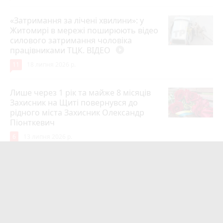
«Затримання за лічені хвилини»: у
Житомирі в мережі поширюють відео
силового затримання чоловіка
працівниками ТЦК. ВІДЕО
play_circle_filled
11
18 липня 2026 р.
Лише через 1 рік та майже 8 місяців
Захисник на Щиті повернувся до
рідного міста Захисник Олександр
Піонткевич
6
13 липня 2026 р.
Тарифи на холодну воду в містах
України. Чекаємо підвищення в
Житомирі?
6
14 липня 2026 р.