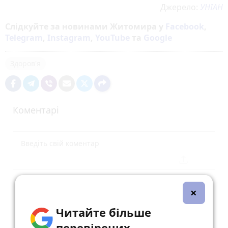
Джерело:
УНІАН
Слідкуйте за новинами Житомира у
Facebook
,
Telegram
,
Instagram
,
YouTube
та
Google
Здоров'я
Коментарі
Опублікувати коментар
×
Читайте більше
перевірених