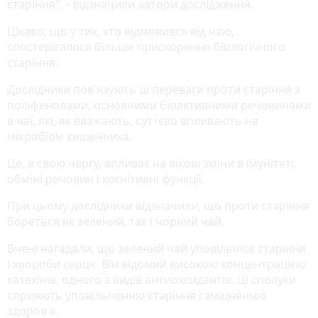
старіння", - відзначили автори дослідження.
Цікаво, що у тих, хто відмовився від чаю,
спостерігалося більше прискорення біологічного
старіння.
Дослідники пов'язують ці переваги проти старіння з
поліфенолами, основними біоактивними речовинами
в чаї, які, як вважають, суттєво впливають на
мікробіом кишечника.
Це, в свою чергу, впливає на вікові зміни в імунітеті,
обміні речовин і когнітивні функції.
При цьому дослідники відзначили, що проти старіння
бореться як зелений, так і чорний чай.
Вчені нагадали, що зелений чай уповільнює старіння
і хвороби серця. Він відомий високою концентрацією
катехінів, одного з видів антиоксидантів. Ці сполуки
сприяють уповільненню старіння і зміцненню
здоров'я.