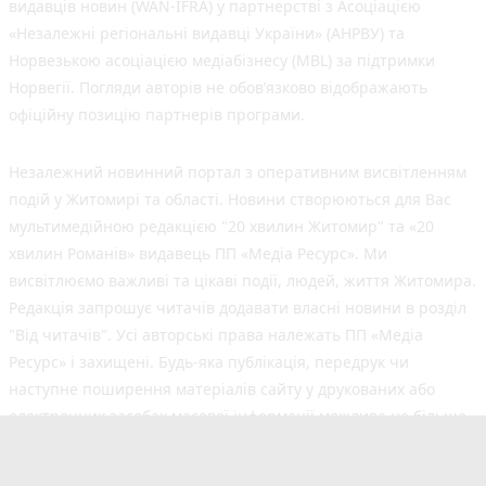
видавців новин (WAN-IFRA) у партнерстві з Асоціацією
«Незалежні регіональні видавці України» (АНРВУ) та
Норвезькою асоціацією медіабізнесу (MBL) за підтримки
Норвегії. Погляди авторів не обов’язково відображають
офіційну позицію партнерів програми.
Незалежний новинний портал з оперативним висвітленням
подій у Житомирі та області. Новини створюються для Вас
мультимедійною редакцією "20 хвилин Житомир" та «20
хвилин Романів» видавець ПП «Медіа Ресурс». Ми
висвітлюємо важливі та цікаві події, людей, життя Житомира.
Редакція запрошує читачів додавати власні новини в розділ
"Від читачів". Усі авторські права належать ПП «Медіа
Ресурс» і захищені. Будь-яка публiкацiя, передрук чи
наступне поширення матеріалів сайту у друкованих або
електронних засобах масової інформації можлива не більше
50% обсягу та з обов'язковим посиланням на джерело.