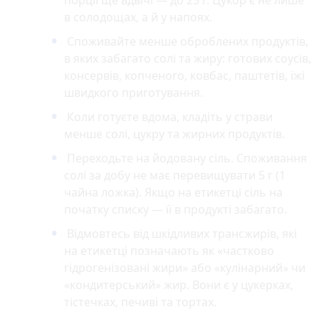
в солодощах, а й у напоях.
Споживайте менше оброблених продуктів,
в яких забагато солі та жиру: готових соусів,
консервів, копченого, ковбас, паштетів, їжі
швидкого приготування.
Коли готуєте вдома, кладіть у страви
менше солі, цукру та жирних продуктів.
Переходьте на йодовану сіль. Cпоживання
солі за добу не має перевищувати 5 г (1
чайна ложка). Якщо на етикетці сіль на
початку списку — її в продукті забагато.
Відмовтесь від шкідливих трансжирів, які
на етикетці позначають як «частково
гідрогенізовані жири» або «кулінарний» чи
«кондитерський» жир. Вони є у цукерках,
тістечках, печиві та тортах.