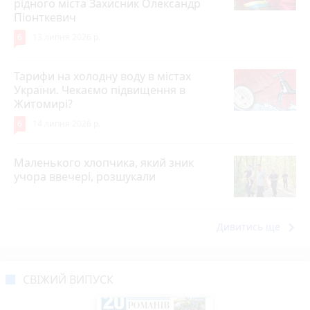
рідного міста Захисник Олександр
Піонткевич
6
13 липня 2026 р.
Тарифи на холодну воду в містах
України. Чекаємо підвищення в
Житомирі?
6
14 липня 2026 р.
Маленького хлопчика, який зник
учора ввечері, розшукали
keyboard_arrow_right
Дивитись ще
СВІЖИЙ ВИПУСК