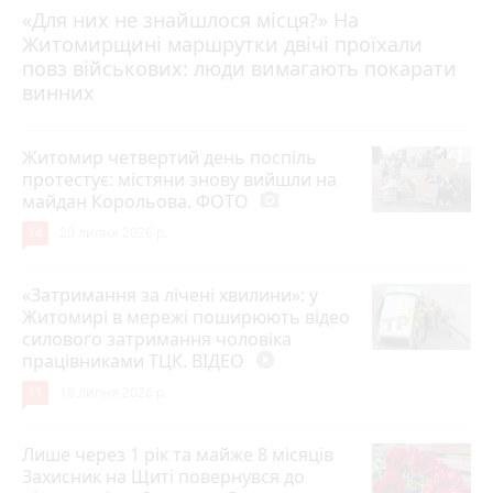
«Для них не знайшлося місця?» На
Житомирщині маршрутки двічі проїхали
17 липня 2026 р.
повз військових: люди вимагають покарати
винних
Житомир четвертий день поспіль
протестує: містяни знову вийшли на
майдан Корольова. ФОТО
photo_camera
14
20 липня 2026 р.
«Затримання за лічені хвилини»: у
Житомирі в мережі поширюють відео
силового затримання чоловіка
працівниками ТЦК. ВІДЕО
play_circle_filled
11
18 липня 2026 р.
Лише через 1 рік та майже 8 місяців
Захисник на Щиті повернувся до