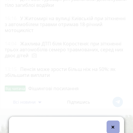
тіло загиблої водійки
16:16
У Житомирі на вулиці Київській при зіткненні
з автомобілем травми отримав 18-річний
мотоцикліст
14:04
Жахлива ДТП біля Коростеня: при зіткненні
трьох автомобілів семеро травмованих, серед них
двоє дітей
photo_camera
13:15
Пенсія може зрости більш ніж на 50%: як
збільшити виплати
Фішингові посилання
Від читача
Всі новини
Підпишись
×