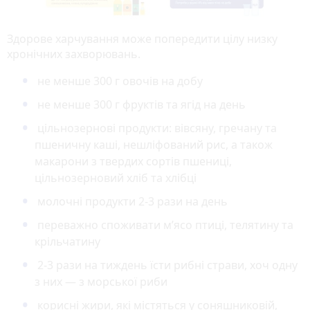
Здорове харчування може попередити цілу низку
хронічних захворювань.
не менше 300 г овочів на добу
не менше 300 г фруктів та ягід на день
цільнозернові продукти: вівсяну, гречану та
пшеничну каші, нешліфований рис, а також
макарони з твердих сортів пшениці,
цільнозерновий хліб та хлібці
молочні продукти 2-3 рази на день
переважно споживати м’ясо птиці, телятину та
крільчатину
2-3 рази на тиждень їсти рибні страви, хоч одну
з них — з морської риби
корисні жири, які містяться у соняшниковій,