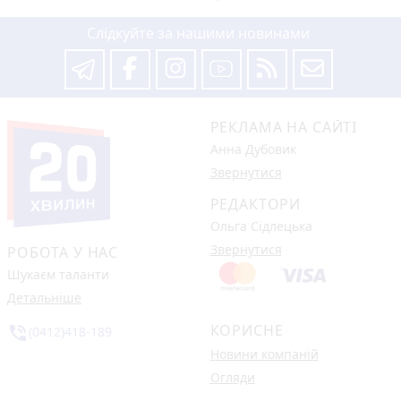
Слідкуйте за нашими новинами
РЕКЛАМА НА САЙТІ
Анна Дубовик
Звернутися
РЕДАКТОРИ
Ольга Сідлецька
Звернутися
РОБОТА У НАС
Шукаєм таланти
Детальніше
КОРИСНЕ
phone_in_talk
(0412)418-189
Новини компаній
Огляди