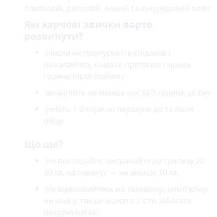
оливковій, рапсовій, лляній та кукурудзяній оліях
Які харчові звички варто
розвинути?
ніколи не пропускайте сніданок і
намагайтесь снідати протягом першої
години після підйому
вечеряйте не менше ніж за 3 години до сну
робіть 1-2 корисні перекуси до та після
обіду
Що ще?
Не поспішайте, витрачайте на трапезу 20-
30 хв, на перекус — не менше 10 хв.
Не відволікайтесь на телевізор, комп’ютер
чи книгу: так ви можете з’їсти забагато
некорисної їжі.