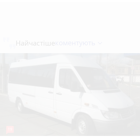
коментують
Найчастіше
19