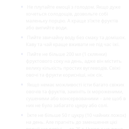
Не плутайте емоції з голодом. Якщо дуже
хочеться солодощів, дозвольте собі
маленьку порцію. А краще з’їжте фруктів
або випийте води.
Пийте звичайну воду без смаку та домішок.
Каву та чай краще вживати не під час їжі.
Пийте не більше 200 мл (1 склянки)
фруктового соку на день, адже він містить
велику кількість простих вуглеводів. Свіжі
овочі та фрукти корисніші, ніж сік.
Якщо немає можливості їсти багато свіжих
овочів та фруктів, замініть їх мороженими,
сушеними або консервованими – але щоб в
них не було забагато цукру або солі.
Їжте не більше 50 г цукру (10 чайних ложок)
на день. Але прагніть до зменшення цієї
порції ще вдвічі — до 25 г. Цукор є не лише