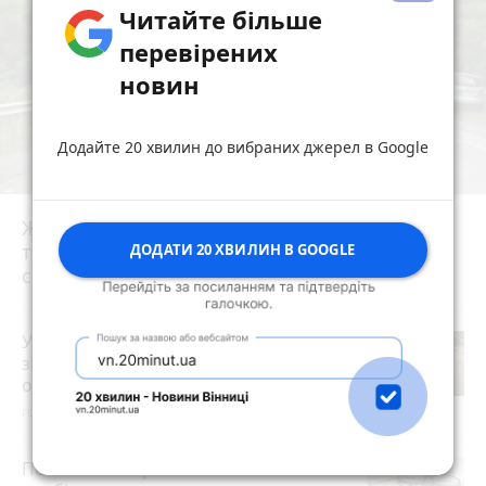
Читайте більше
перевірених
новин
Додайте 20 хвилин до вибраних джерел в Google
Жахлива ДТП біля Коростеня: при зіткненні
трьох автомобілів семеро травмованих,
ДОДАТИ 20 ХВИЛИН В GOOGLE
серед них двоє дітей
photo_camera
У Житомирі на вулиці Київській при
зіткненні з автомобілем травми
отримав 18-річний мотоцикліст
годину тому
Пенсія може зрости більш ніж на 50%: