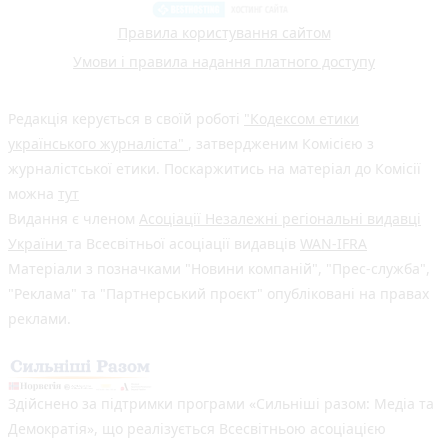
Правила користування сайтом
Умови і правила надання платного доступу
Редакція керується в своїй роботі
"Кодексом етики
українського журналіста"
, затвердженим Комісією з
журналістської етики. Поскаржитись на матеріал до Комісії
можна
тут
Видання є членом
Асоціації Незалежні регіональні видавці
України
та Всесвітньої асоціації видавців
WAN-IFRA
Матеріали з позначками "Новини компаній", "Прес-служба",
"Реклама" та "Партнерський проєкт" опубліковані на правах
реклами.
Здійснено за підтримки програми «Сильніші разом: Медіа та
Демократія», що реалізується Всесвітньою асоціацією