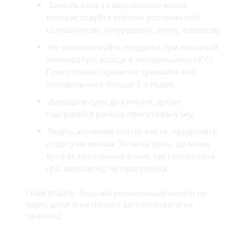
Замість сала та вершкового масла
використовуйте корисні рослинні олії:
соняшникову, кукурудзяну, лляну, оливкову.
Не розморожуйте продукти при кімнатній
температурі, краще в холодильнику (4°C).
Приготовані страви не тримайте без
холодильника більше 2-х годин.
Доводьте супи до кипіння, добре
підігрівайте раніше приготовану їжу.
Ведіть активний спосіб життя, приділяйте
спорту не менше 30 хв на день. Це може
бути як тренування в залі, так і спортивна
гра, велосипед чи прогулянка.
І пам’ятайте: будь-які рекомендації нічого не
варті, доки їх не почати застосовувати на
практиці.