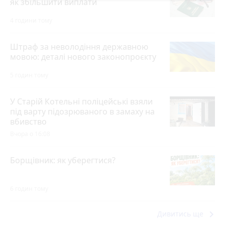
як збільшити виплати
4 години тому
Штраф за неволодіння державною
мовою: деталі нового законопроєкту
5 годин тому
У Старій Котельні поліцейські взяли
під варту підозрюваного в замаху на
вбивство
Вчора о 16:08
Борщівник: як уберегтися?
6 годин тому
keyboard_arrow_right
Дивитись ще