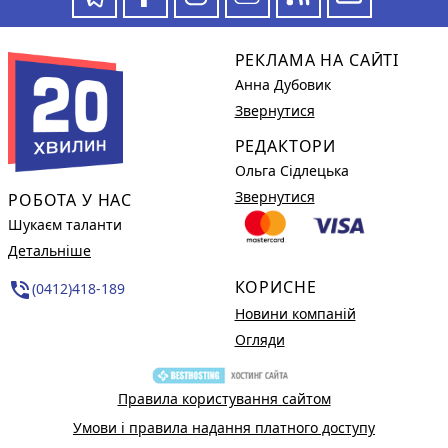
РЕКЛАМА НА САЙТІ
Анна Дубовик
Звернутися
РЕДАКТОРИ
Ольга Сідлецька
Звернутися
РОБОТА У НАС
Шукаєм таланти
Детальніше
КОРИСНЕ
phone_in_talk
(0412)418-189
Новини компаній
Огляди
Правила користування сайтом
Умови і правила надання платного доступу