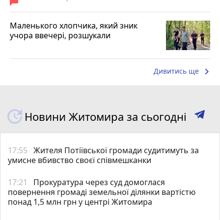
Маленького хлопчика, який зник
учора ввечері, розшукали
keyboard_arrow_right
Дивитись ще
Новини Житомира за сьогодні
17:55
Жителя Потіївської громади судитимуть за
умисне вбивство своєї співмешканки
17:21
Прокуратура через суд домоглася
повернення громаді земельної ділянки вартістю
понад 1,5 млн грн у центрі Житомира