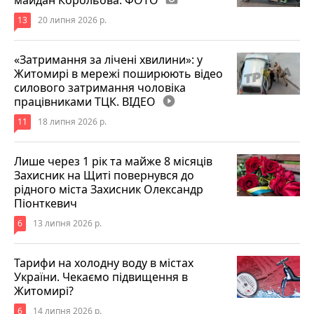
13
20 липня 2026 р.
«Затримання за лічені хвилини»: у
Житомирі в мережі поширюють відео
силового затримання чоловіка
працівниками ТЦК. ВІДЕО
play_circle_filled
11
18 липня 2026 р.
Лише через 1 рік та майже 8 місяців
Захисник на Щиті повернувся до
рідного міста Захисник Олександр
Піонткевич
6
13 липня 2026 р.
Тарифи на холодну воду в містах
України. Чекаємо підвищення в
Житомирі?
6
14 липня 2026 р.