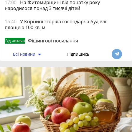
17:00
На Житомирщині від початку року
народилося понад 3 тисячі дітей
16:40
У Корнині згоріла господарча будівля
площею 100 кв. м
Фішингові посилання
Від читача
Всі новини
Підпишись