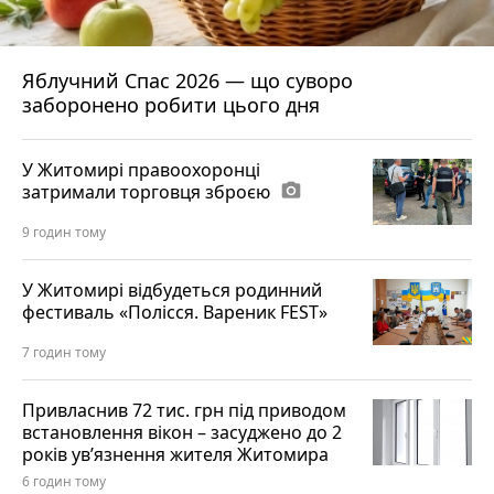
Яблучний Спас 2026 — що суворо
заборонено робити цього дня
У Житомирі правоохоронці
затримали торговця зброєю
photo_camera
9 годин тому
У Житомирі відбудеться родинний
фестиваль «Полісся. Вареник FEST»
7 годин тому
Привласнив 72 тис. грн під приводом
встановлення вікон – засуджено до 2
років ув’язнення жителя Житомира
6 годин тому