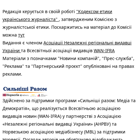
Редакція керується в своїй роботі
"Кодексом етики
українського журналіста"
, затвердженим Комісією з
журналістської етики. Поскаржитись на матеріал до Комісії
можна
тут
Видання є членом
Асоціації Незалежні регіональні видавці
України
та Всесвітньої асоціації видавців
WAN-IFRA
Матеріали з позначками "Новини компаній", "Прес-служба",
"Реклама" та "Партнерський проєкт" опубліковані на правах
реклами.
Здійснено за підтримки програми «Сильніші разом: Медіа та
Демократія», що реалізується Всесвітньою асоціацією
видавців новин (WAN-IFRA) у партнерстві з Асоціацією
«Незалежні регіональні видавці України» (АНРВУ) та
Норвезькою асоціацією медіабізнесу (MBL) за підтримки
Норвегії. Погляди авторів не обов’язково відображають