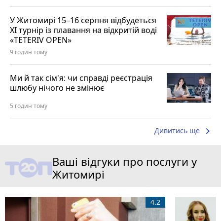
У Житомирі 15–16 серпня відбудеться
XI турнір із плавання на відкритій воді
«TETERIV OPEN»
9 годин тому
Ми й так сім'я: чи справді реєстрація
шлюбу нічого не змінює
5 годин тому
keyboard_arrow_right
Дивитись ще
Ваші відгуки про послуги у
Житомирі
4.2