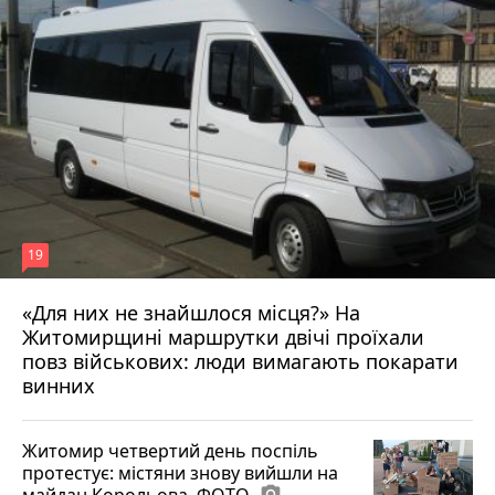
19
«Для них не знайшлося місця?» На
Житомирщині маршрутки двічі проїхали
17 липня 2026 р.
повз військових: люди вимагають покарати
винних
Житомир четвертий день поспіль
протестує: містяни знову вийшли на
майдан Корольова. ФОТО
photo_camera