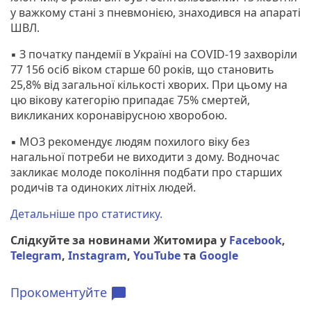
у важкому стані з пневмонією, знаходився на апараті
ШВЛ.
▪️ З початку пандемії в Україні на COVID-19 захворіли
77 156 осіб віком старше 60 років, що становить
25,8% від загальної кількості хворих. При цьому на
цю вікову категорію припадає 75% смертей,
викликаних коронавірусною хворобою.
▪️ МОЗ рекомендує людям похилого віку без
нагальної потреби не виходити з дому. Водночас
закликає молоде покоління подбати про старших
родичів та одиноких літніх людей.
Детальніше про статистику.
Слідкуйте за новинами Житомира у
Facebook
,
Telegram
,
Instagram
,
YouTube
та
Google
Прокоментуйте
chat_bubble