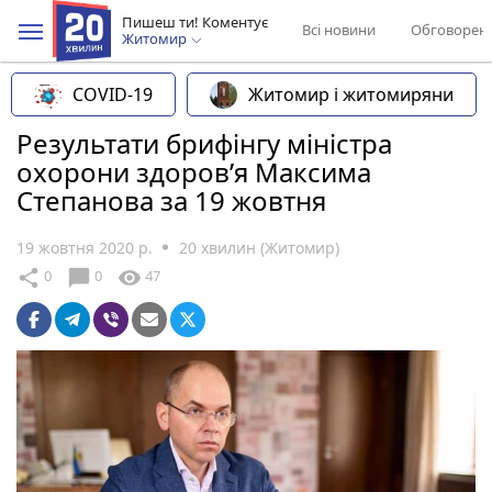
Пишеш ти! Коментує
Всі новини
Обговорен
Житомир
COVID-19
Житомир і житомиряни
Результати брифінгу міністра
охорони здоров’я Максима
Степанова за 19 жовтня
19 жовтня 2020 р.
20 хвилин (Житомир)
chat_bubble
share
visibility
0
0
47