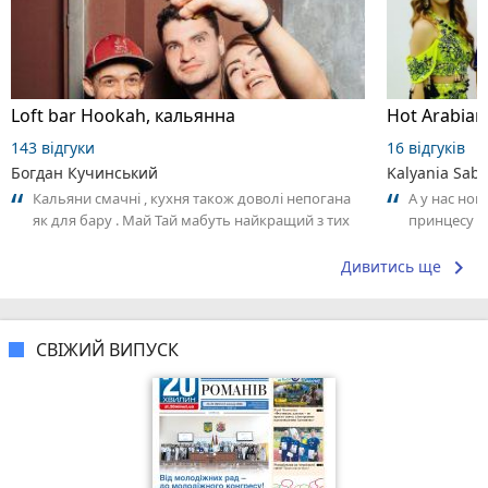
Loft bar Hookah, кальянна
143 відгуки
16 відгуків
Богдан Кучинський
Kalyania Sabe
Кальяни смачні , кухня також доволі непогана
А у нас нов
як для бару . Май Тай мабуть найкращий з тих
принцесу т
що я куштував ) . Повернуся до...
keyboard_arrow_right
Дивитись ще
СВІЖИЙ ВИПУСК