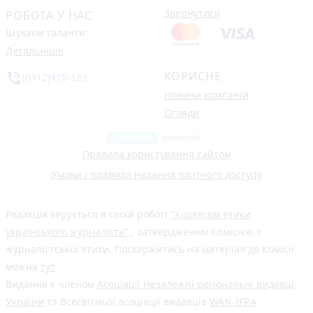
Звернутися
РОБОТА У НАС
Шукаєм таланти
Детальніше
КОРИСНЕ
phone_in_talk
(0412)418-189
Новини компаній
Огляди
Правила користування сайтом
Умови і правила надання платного доступу
Редакція керується в своїй роботі
"Кодексом етики
українського журналіста"
, затвердженим Комісією з
журналістської етики. Поскаржитись на матеріал до Комісії
можна
тут
Видання є членом
Асоціації Незалежні регіональні видавці
України
та Всесвітньої асоціації видавців
WAN-IFRA