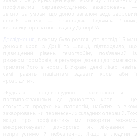
профілактиці серцево-судинних захворювань —
звісно, за умови, що донор загалом веде здоровий
спосіб життя», — розповідає Людмила Лінник,
керівниця проєктного відділу
ДонорUA
.
Дослідження
, в якому було розглянуто досвід 1,5 млн
донорів крові з Данії та Швеції, підтвердило, що
підвищений рівень гемоглобіну пов’язаний із
ризиком тромбозів, а регулярні донації допомагають
тримати його в нормі. В Україні деякі лікарі навіть
самі радять пацієнтам здавати кров, аби її
«розрідити».
«Будь-які серцево-судинні захворювання є
протипоказаннями до донорства крові — це
стосується вроджених патологій, набутих із віком
захворювань чи перенесених складних операцій. Тож
якщо про профілактику ми говорити можемо,
використовувати донорство як лікування —
неприпустимо й небезпечно. Якщо в людини з