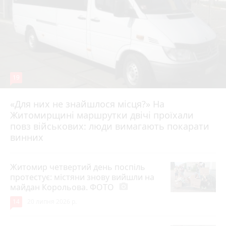
19
«Для них не знайшлося місця?» На
Житомирщині маршрутки двічі проїхали
17 липня 2026 р.
повз військових: люди вимагають покарати
винних
Житомир четвертий день поспіль
протестує: містяни знову вийшли на
майдан Корольова. ФОТО
photo_camera
14
20 липня 2026 р.