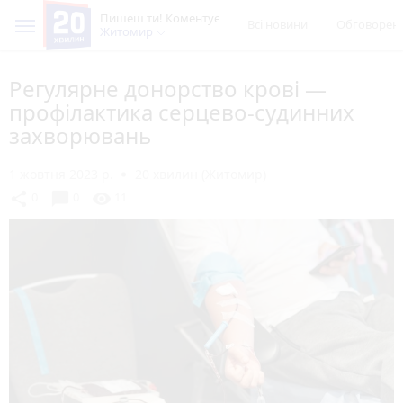
Пишеш ти! Коментує
Всі новини
Обговорен
Житомир
Регулярне донорство крові —
профілактика серцево-судинних
захворювань
1 жовтня 2023 р.
20 хвилин (Житомир)
chat_bubble
share
visibility
0
0
11