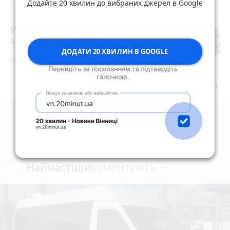
Додайте 20 хвилин до вибраних джерел в Google
Вчора о 07:55
У Житомирі триває чемпіонат України
з веслування на човнах «Дракон»
photo_camera
ДОДАТИ 20 ХВИЛИН В GOOGLE
Вчора о 15:07
keyboard_arrow_right
Дивитись ще
коментують
Найчастіше