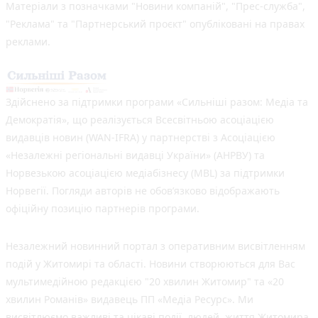
Матеріали з позначками "Новини компаній", "Прес-служба",
"Реклама" та "Партнерський проєкт" опубліковані на правах
реклами.
Здійснено за підтримки програми «Сильніші разом: Медіа та
Демократія», що реалізується Всесвітньою асоціацією
видавців новин (WAN-IFRA) у партнерстві з Асоціацією
«Незалежні регіональні видавці України» (АНРВУ) та
Норвезькою асоціацією медіабізнесу (MBL) за підтримки
Норвегії. Погляди авторів не обов’язково відображають
офіційну позицію партнерів програми.
Незалежний новинний портал з оперативним висвітленням
подій у Житомирі та області. Новини створюються для Вас
мультимедійною редакцією "20 хвилин Житомир" та «20
хвилин Романів» видавець ПП «Медіа Ресурс». Ми
висвітлюємо важливі та цікаві події, людей, життя Житомира.