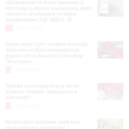
«Затримання за лічені хвилини»: у
Житомирі в мережі поширюють відео
силового затримання чоловіка
працівниками ТЦК. ВІДЕО
play_circle_filled
11
18 липня 2026 р.
Лише через 1 рік та майже 8 місяців
Захисник на Щиті повернувся до
рідного міста Захисник Олександр
Піонткевич
6
13 липня 2026 р.
Тарифи на холодну воду в містах
України. Чекаємо підвищення в
Житомирі?
6
14 липня 2026 р.
Маленького хлопчика, який зник
учора ввечері, розшукали