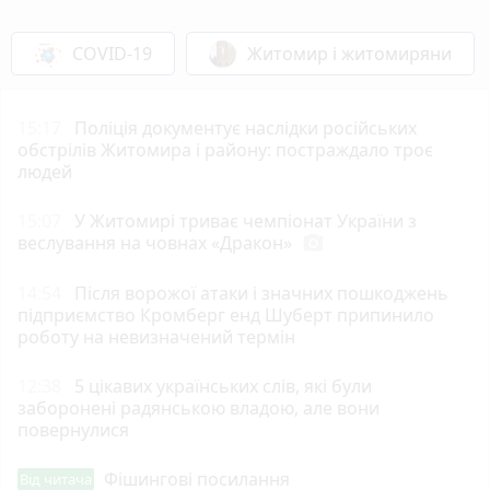
COVID-19
Житомир і житомиряни
15:17
Поліція документує наслідки російських
обстрілів Житомира і району: постраждало троє
людей
15:07
У Житомирі триває чемпіонат України з
веслування на човнах «Дракон»
photo_camera
14:54
Після ворожої атаки і значних пошкоджень
підприємство Кромберг енд Шуберт припинило
роботу на невизначений термін
12:38
5 цікавих українських слів, які були
заборонені радянською владою, але вони
повернулися
Фішингові посилання
Від читача