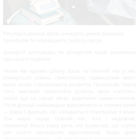
Регулярні донації крові знижують ризик розвитку
тромбозів та покращують роботу серця.
ДонорUA розповідає, як донорство крові допомагає
про нього подбати.
«Коли ми здаємо цільну кров, на певний час у нас
знижується рівень гемоглобіну, підвищений вміст
якого може спровокувати розвиток тромбозів. Окрім
того, високий гемоглобін робить кров «густою»,
через що на серце лягає додаткове навантаження.
Після донації найшвидше відновлюється плазма крові
— рідка її фракція, що складається переважно з води.
Тож наше серце певний час, хоч і недовгий,
перекачує більш рідку кров, ніж зазвичай, що слугує
для нього своєрідним відпочинком. Якщо кров
здавати регулярно, цей ефект може бути помічним у