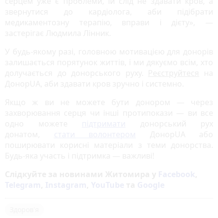
серцем уже є проблеми, їй слід не здавати кров, а
звернутися до кардіолога, аби підібрати
медикаментозну терапію, вправи і дієту», —
застерігає Людмила Лінник.
У будь-якому разі, головною мотивацією для донорів
залишається порятунок життів, і ми дякуємо всім, хто
долучається до донорського руху.
Реєструйтеся
на
ДонорUA, аби здавати кров зручно і системно.
Якщо ж ви не можете бути донором — через
захворювання серця чи інші протипокази — ви все
одно можете
підтримати
донорський рух
донатом,
стати волонтером
ДонорUA або
поширювати корисні матеріали з теми донорства.
Будь-яка участь і підтримка — важливі!
Слідкуйте за новинами Житомира у
Facebook
,
Telegram
,
Instagram
,
YouTube
та
Google
Здоров'я