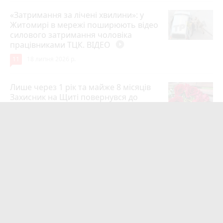
«Затримання за лічені хвилини»: у
Житомирі в мережі поширюють відео
силового затримання чоловіка
працівниками ТЦК. ВІДЕО
play_circle_filled
11
18 липня 2026 р.
Лише через 1 рік та майже 8 місяців
Захисник на Щиті повернувся до
рідного міста Захисник Олександр
Піонткевич
6
13 липня 2026 р.
Тарифи на холодну воду в містах
України. Чекаємо підвищення в
Житомирі?
6
14 липня 2026 р.
Маленького хлопчика, який зник