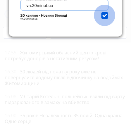
Новини Житомира за сьогодні
COVID-19
Житомир і житомиряни
17:55
Житомирський обласний центр крові
потребує донорів з негативним резусом!
16:30
30 людей від початку року вже не
повернулися додому після відпочинку на водоймах
Житомирщини
16:08
У Старій Котельні поліцейські взяли під варту
підозрюваного в замаху на вбивство
16:00
35 років Незалежності. 35 подій. Одна країна.
Одне серце