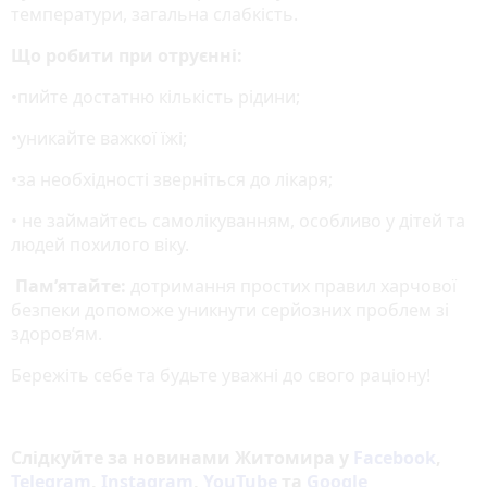
температури, загальна слабкість.
Що робити при отруєнні:
•пийте достатню кількість рідини;
•уникайте важкої їжі;
•за необхідності зверніться до лікаря;
• не займайтесь самолікуванням, особливо у дітей та
людей похилого віку.
Пам’ятайте:
дотримання простих правил харчової
безпеки допоможе уникнути серйозних проблем зі
здоров’ям.
Бережіть себе та будьте уважні до свого раціону!
Слідкуйте за новинами Житомира у
Facebook
,
Telegram
,
Instagram
,
YouTube
та
Google