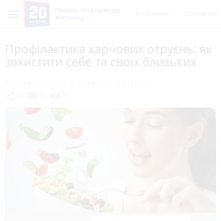
Пишеш ти! Коментує
Всі новини
Обговорен
Житомир
Профілактика харчових отруєнь: як
захистити себе та своїх близьких
12 червня 2026 р.
20 хвилин (Житомир)
chat_bubble
share
visibility
0
0
18