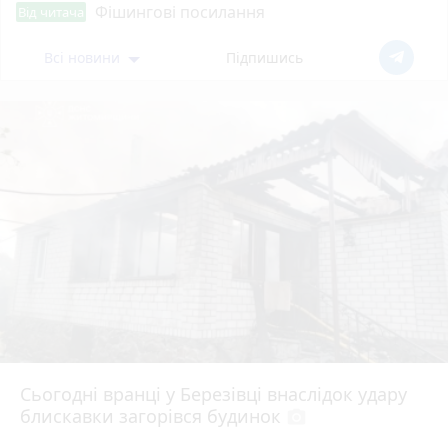
Фішингові посилання
Від читача
Всі новини
Підпишись
Сьогодні вранці у Березівці внаслідок удару
блискавки загорівся будинок
photo_camera