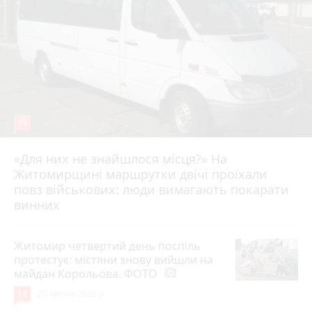
19
«Для них не знайшлося місця?» На
Житомирщині маршрутки двічі проїхали
17 липня 2026 р.
повз військових: люди вимагають покарати
винних
Житомир четвертий день поспіль
протестує: містяни знову вийшли на
майдан Корольова. ФОТО
photo_camera
14
20 липня 2026 р.