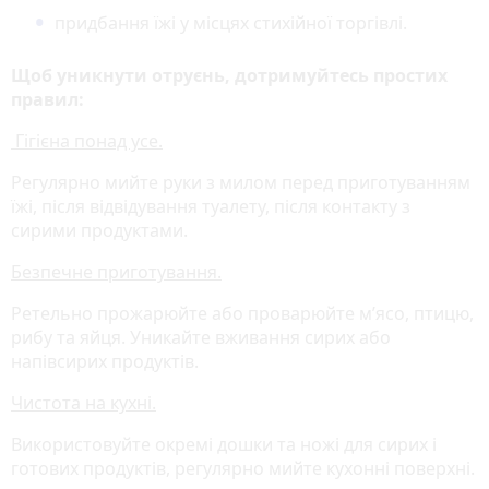
придбання їжі у місцях стихійної торгівлі.
Щоб уникнути отруєнь, дотримуйтесь простих
правил:
Гігієна понад усе.
Регулярно мийте руки з милом перед приготуванням
їжі, після відвідування туалету, після контакту з
сирими продуктами.
Безпечне приготування.
Ретельно прожарюйте або проварюйте м’ясо, птицю,
рибу та яйця. Уникайте вживання сирих або
напівсирих продуктів.
Чистота на кухні.
Використовуйте окремі дошки та ножі для сирих і
готових продуктів, регулярно мийте кухонні поверхні.