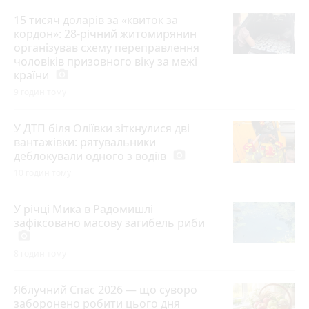
15 тисяч доларів за «квиток за
кордон»: 28-річний житомирянин
організував схему переправлення
чоловіків призовного віку за межі
країни
photo_camera
9 годин тому
У ДТП біля Оліївки зіткнулися дві
вантажівки: рятувальники
деблокували одного з водіїв
photo_camera
10 годин тому
У річці Мика в Радомишлі
зафіксовано масову загибель риби
photo_camera
8 годин тому
Яблучний Спас 2026 — що суворо
заборонено робити цього дня