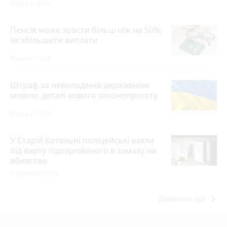
Вчора о 16:16
Пенсія може зрости більш ніж на 50%:
як збільшити виплати
Вчора о 13:15
Штраф за неволодіння державною
мовою: деталі нового законопроєкту
Вчора о 12:35
У Старій Котельні поліцейські взяли
під варту підозрюваного в замаху на
вбивство
7 серпня 2026 р.
keyboard_arrow_right
Дивитись ще