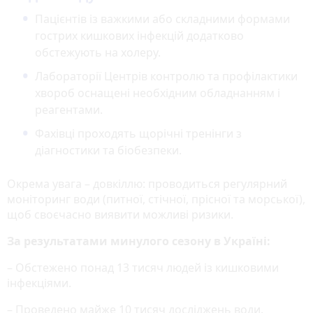
Пацієнтів із важкими або складними формами
гострих кишкових інфекцій додатково
обстежують на холеру.
Лабораторії Центрів контролю та профілактики
хвороб оснащені необхідним обладнанням і
реагентами.
Фахівці проходять щорічні тренінги з
діагностики та біобезпеки.
Окрема увага – довкіллю: проводиться регулярний
моніторинг води (питної, стічної, прісної та морської),
щоб своєчасно виявити можливі ризики.
За результатами минулого сезону в Україні:
– Обстежено понад 13 тисяч людей із кишковими
інфекціями.
– Проведено майже 10 тисяч досліджень води.