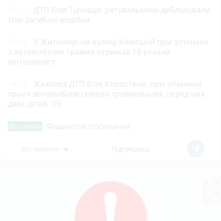
17:11
ДТП біля Туровця: рятувальники деблокували
тіло загиблої водійки
16:16
У Житомирі на вулиці Київській при зіткненні
з автомобілем травми отримав 18-річний
мотоцикліст
14:04
Жахлива ДТП біля Коростеня: при зіткненні
трьох автомобілів семеро травмованих, серед них
двоє дітей
photo_camera
Фішингові посилання
Від читача
Всі новини
Підпишись