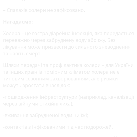
– Спалахів холери не зафіксовано.
Нагадаємо:
Холера – це гостра діарейна інфекція, яка передається
переважно через забруднену воду або їжу. Без
лікування може призвести до сильного зневоднення
та навіть смерті.
Шляхи передачі та профілактика холери – для України
та інших країн із помірним кліматом холера не є
типовим сезонним захворюванням, але ризики
можуть зростати внаслідок:
-пошкодження інфраструктури (наприклад, каналізації
через війну чи стихійні лиха);
-вживання забрудненої води чи їжі;
-контактів з інфікованими під час подорожей.