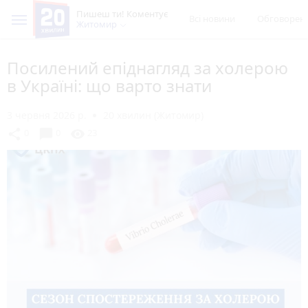
Пишеш ти! Коментує
Всі новини
Обговорен
Житомир
Посилений епіднагляд за холерою
в Україні: що варто знати
3 червня 2026 р.
20 хвилин (Житомир)
chat_bubble
share
visibility
0
0
23