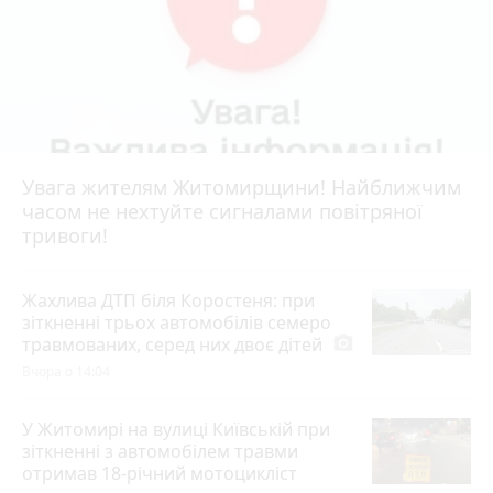
Увага жителям Житомирщини! Найближчим
часом не нехтуйте сигналами повітряної
тривоги!
Жахлива ДТП біля Коростеня: при
зіткненні трьох автомобілів семеро
травмованих, серед них двоє дітей
photo_camera
Вчора о 14:04
У Житомирі на вулиці Київській при
зіткненні з автомобілем травми
отримав 18-річний мотоцикліст