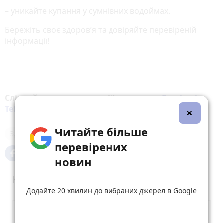
– уникайте купання у сумнівних водоймах.
Бережіть своє здоров’я та довіряйте перевіреній
інформації!
Слідкуйте за новинами Житомира у
Facebook
,
Telegram
,
Instagram
,
YouTube
та
Google
×
Читайте більше
Здоров'я
перевірених
новин
Коментарі
Додайте 20 хвилин до вибраних джерел в Google