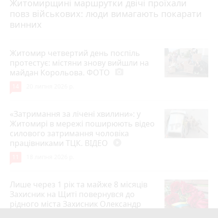
Житомирщині маршрутки двічі проїхали
17 липня 2026 р.
повз військових: люди вимагають покарати
винних
Житомир четвертий день поспіль
протестує: містяни знову вийшли на
майдан Корольова. ФОТО
photo_camera
14
20 липня 2026 р.
«Затримання за лічені хвилини»: у
Житомирі в мережі поширюють відео
силового затримання чоловіка
працівниками ТЦК. ВІДЕО
play_circle_filled
11
18 липня 2026 р.
Лише через 1 рік та майже 8 місяців
Захисник на Щиті повернувся до
рідного міста Захисник Олександр
Піонткевич