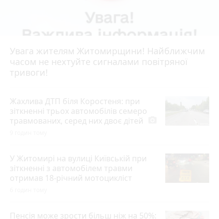
Увага жителям Житомирщини! Найближчим
часом не нехтуйте сигналами повітряної
тривоги!
Жахлива ДТП біля Коростеня: при
зіткненні трьох автомобілів семеро
травмованих, серед них двоє дітей
photo_camera
9 годин тому
У Житомирі на вулиці Київській при
зіткненні з автомобілем травми
отримав 18-річний мотоцикліст
6 годин тому
Пенсія може зрости більш ніж на 50%: