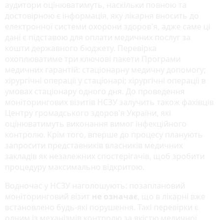
аудитори оцінюватимуть, наскільки повною та
достовірною є інформація, яку лікарня вносить до
електронної системи охорони здоров'я, адже саме ці
дані є підставою для оплати медичних послуг за
кошти державного бюджету. Перевірка
охоплюватиме три ключові пакети Програми
медичних гарантій: стаціонарну медичну допомогу;
хірургічні операції у стаціонарі; хірургічні операції в
умовах стаціонару одного дня. До проведення
моніторингових візитів НСЗУ залучить також фахівців
Центру громадського здоров'я України, які
оцінюватимуть виконання вимог інфекційного
контролю. Крім того, вперше до процесу планують
запросити представників власників медичних
закладів як незалежних спостерігачів, щоб зробити
процедуру максимально відкритою.
Водночас у НСЗУ наголошують: позаплановий
моніторинговий візит
не означає
, що в лікарні вже
встановлено будь-які порушення. Такі перевірки є
одним із механізмів контролю за якістю медичної