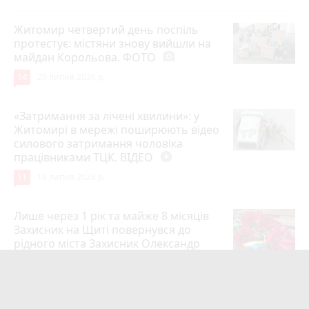
Житомир четвертий день поспіль
протестує: містяни знову вийшли на
майдан Корольова. ФОТО
photo_camera
14
20 липня 2026 р.
«Затримання за лічені хвилини»: у
Житомирі в мережі поширюють відео
силового затримання чоловіка
працівниками ТЦК. ВІДЕО
play_circle_filled
11
18 липня 2026 р.
Лише через 1 рік та майже 8 місяців
Захисник на Щиті повернувся до
рідного міста Захисник Олександр
Піонткевич
6
13 липня 2026 р.