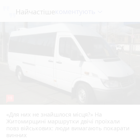
коментують
Найчастіше
19
«Для них не знайшлося місця?» На
Житомирщині маршрутки двічі проїхали
17 липня 2026 р.
повз військових: люди вимагають покарати
винних