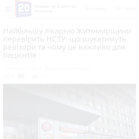
Пишеш ти! Коментує
Всі новини
Обговорен
Житомир
Найбільшу лікарню Житомирщини
перевірить НСЗУ: що шукатимуть
ревізори та чому це важливо для
пацієнтів
7 липня 2026 р.
20 хвилин (Житомир)
chat_bubble
share
visibility
0
0
118