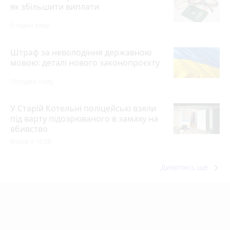
як збільшити виплати
9 годин тому
Штраф за неволодіння державною
мовою: деталі нового законопроєкту
10 годин тому
У Старій Котельні поліцейські взяли
під варту підозрюваного в замаху на
вбивство
Вчора о 16:08
keyboard_arrow_right
Дивитись ще