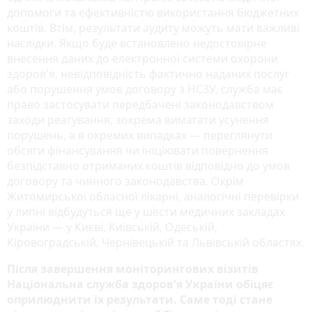
допомоги та ефективністю використання бюджетних
коштів. Втім, результати аудиту можуть мати важливі
наслідки. Якщо буде встановлено недостовірне
внесення даних до електронної системи охорони
здоров'я, невідповідність фактично наданих послуг
або порушення умов договору з НСЗУ, служба має
право застосувати передбачені законодавством
заходи реагування, зокрема вимагати усунення
порушень, а в окремих випадках — переглянути
обсяги фінансування чи ініціювати повернення
безпідставно отриманих коштів відповідно до умов
договору та чинного законодавства. Окрім
Житомирської обласної лікарні, аналогічні перевірки
у липні відбудуться ще у шести медичних закладах
України — у Києві, Київській, Одеській,
Кіровоградській, Чернівецькій та Львівській областях.
Після завершення моніторингових візитів
Національна служба здоров'я України обіцяє
оприлюднити їх результати. Саме тоді стане