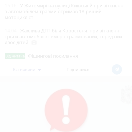
16:16
У Житомирі на вулиці Київській при зіткненні
з автомобілем травми отримав 18-річний
мотоцикліст
14:04
Жахлива ДТП біля Коростеня: при зіткненні
трьох автомобілів семеро травмованих, серед них
двоє дітей
photo_camera
Фішингові посилання
Від читача
Всі новини
Підпишись