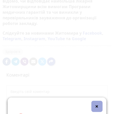
відомо, чи відповідає найбільша лікарня
Житомирщини всім вимогам Програми
медичних гарантій та чи виникли у
перевіряльників зауваження до організації
роботи закладу.
Слідкуйте за новинами Житомира у
Facebook
,
Telegram
,
Instagram
,
YouTube
та
Google
Здоров'я
Коментарі
×
Опублікувати коментар