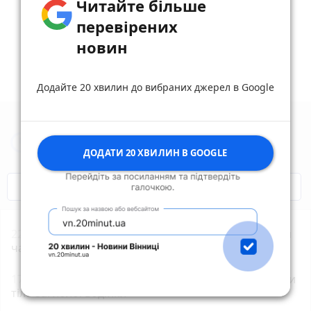
Читайте більше
перевірених
новин
Додайте 20 хвилин до вибраних джерел в Google
Новини Житомира за сьогодні
ДОДАТИ 20 ХВИЛИН В GOOGLE
COVID-19
Житомир і житомиряни
22:00
Увага жителям Житомирщини! Найближчим
часом не нехтуйте сигналами повітряної тривоги!
17:11
ДТП біля Туровця: рятувальники деблокували
тіло загиблої водійки