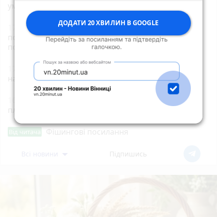
умисне вбивство своєї співмешканки
ДОДАТИ 20 ХВИЛИН В GOOGLE
17:21
Прокуратура через суд домоглася
повернення громаді земельної ділянки вартістю
понад 1,5 млн грн у центрі Житомира
17:00
На Житомирщині від початку року
народилося понад 3 тисячі дітей
16:40
У Корнині згоріла господарча будівля
площею 100 кв. м
Фішингові посилання
Від читача
Всі новини
Підпишись