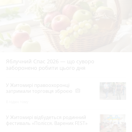
Яблучний Спас 2026 — що суворо
заборонено робити цього дня
У Житомирі правоохоронці
затримали торговця зброєю
photo_camera
8 годин тому
У Житомирі відбудеться родинний
фестиваль «Полісся. Вареник FEST»