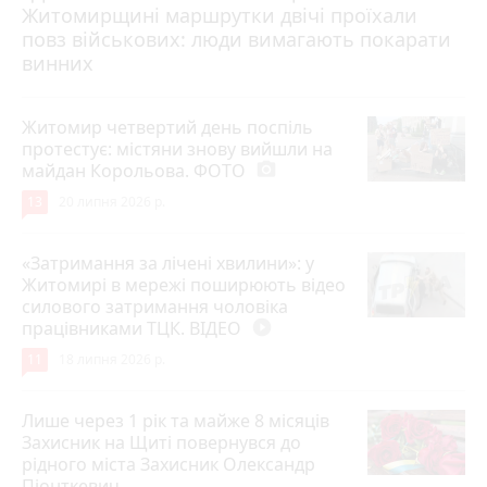
Житомирщині маршрутки двічі проїхали
17 липня 2026 р.
повз військових: люди вимагають покарати
винних
Житомир четвертий день поспіль
протестує: містяни знову вийшли на
майдан Корольова. ФОТО
photo_camera
13
20 липня 2026 р.
«Затримання за лічені хвилини»: у
Житомирі в мережі поширюють відео
силового затримання чоловіка
працівниками ТЦК. ВІДЕО
play_circle_filled
11
18 липня 2026 р.
Лише через 1 рік та майже 8 місяців
Захисник на Щиті повернувся до
рідного міста Захисник Олександр
Піонткевич