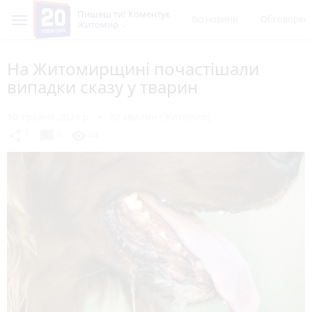
Пишеш ти! Коментує
Всі новини
Обговорен
Житомир
На Житомирщині почастішали
випадки сказу у тварин
10 травня 2024 р.
20 хвилин (Житомир)
chat_bubble
share
visibility
1
0
64