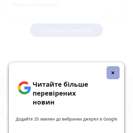
Опублікувати коментар
×
Читайте більше
Новини Житомира за сьогодні
перевірених
новин
COVID-19
Житомир і житомиряни
Додайте 20 хвилин до вибраних джерел в Google
17:55
Жителя Потіївської громади судитимуть за