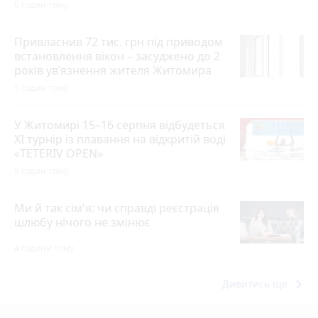
6 годин тому
Привласнив 72 тис. грн під приводом
встановлення вікон – засуджено до 2
років ув’язнення жителя Житомира
5 годин тому
У Житомирі 15–16 серпня відбудеться
XI турнір із плавання на відкритій воді
«TETERIV OPEN»
8 годин тому
Ми й так сім'я: чи справді реєстрація
шлюбу нічого не змінює
4 години тому
keyboard_arrow_right
Дивитись ще