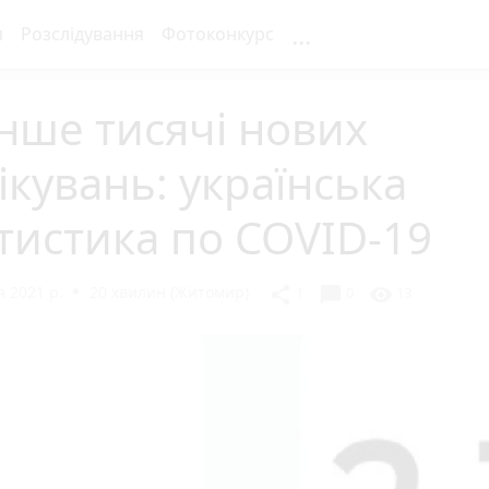
...
я
Розслідування
Фотоконкурс
нше тисячі нових
ікувань: українська
тистика по COVID-19
 2021 р.
20 хвилин (Житомир)
chat_bubble
share
visibility
1
0
13