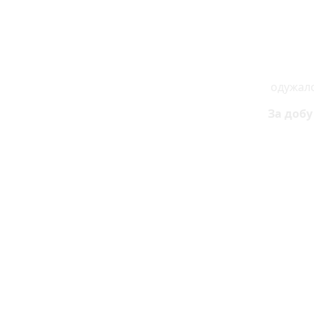
одужало 
За добу