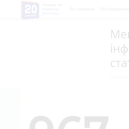
Пишеш ти!
Всі новини
Обговоренн
Коментує
Житомир
Ме
інф
ста
18 червня