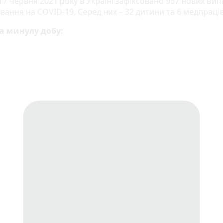
17 червня 2021 року в Україні зафіксовано 967 нових вип
ання на COVID-19. Серед них – 32 дитини та 6 медпраців
а минулу добу: