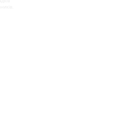
адків
ників.