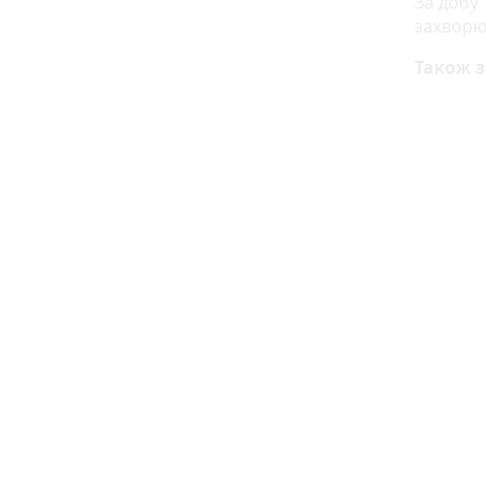
За добу 
захворюв
Також з