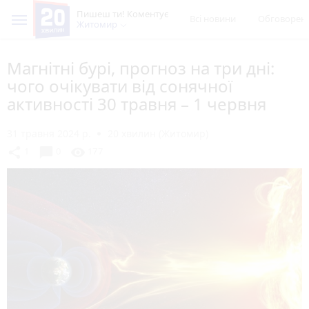
Пишеш ти! Коментує
Всі новини
Обговорен
Житомир
Магнітні бурі, прогноз на три дні:
чого очікувати від сонячної
активності 30 травня – 1 червня
31 травня 2024 р.
20 хвилин (Житомир)
chat_bubble
share
visibility
1
0
177