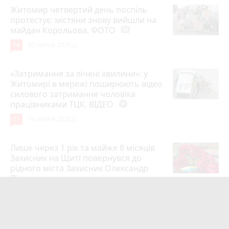
Житомир четвертий день поспіль
протестує: містяни знову вийшли на
майдан Корольова. ФОТО
photo_camera
14
20 липня 2026 р.
«Затримання за лічені хвилини»: у
Житомирі в мережі поширюють відео
силового затримання чоловіка
працівниками ТЦК. ВІДЕО
play_circle_filled
11
18 липня 2026 р.
Лише через 1 рік та майже 8 місяців
Захисник на Щиті повернувся до
рідного міста Захисник Олександр
Піонткевич
6
13 липня 2026 р.
Тарифи на холодну воду в містах