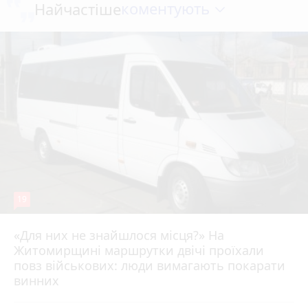
коментують
Найчастіше
19
«Для них не знайшлося місця?» На
Житомирщині маршрутки двічі проїхали
17 липня 2026 р.
повз військових: люди вимагають покарати
винних