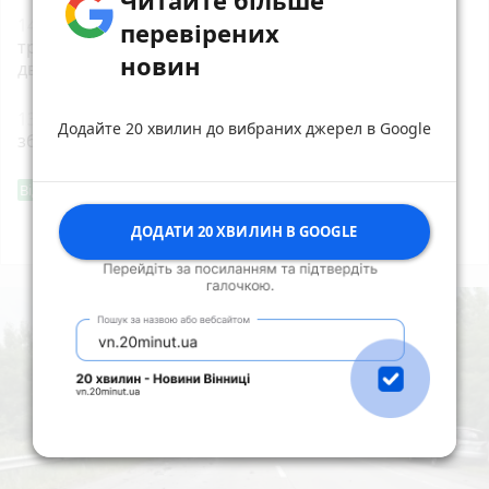
14:04
Жахлива ДТП біля Коростеня: при зіткненні
перевірених
трьох автомобілів семеро травмованих, серед них
новин
двоє дітей
photo_camera
13:15
Пенсія може зрости більш ніж на 50%: як
Додайте 20 хвилин до вибраних джерел в Google
збільшити виплати
Фішингові посилання
Від читача
ДОДАТИ 20 ХВИЛИН В GOOGLE
Всі новини
Підпишись