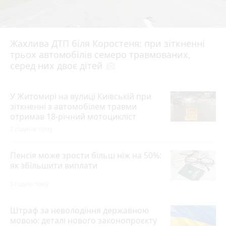
Жахлива ДТП біля Коростеня: при зіткненні
трьох автомобілів семеро травмованих,
серед них двоє дітей
photo_camera
У Житомирі на вулиці Київській при
зіткненні з автомобілем травми
отримав 18-річний мотоцикліст
2 години тому
Пенсія може зрости більш ніж на 50%:
як збільшити виплати
5 годин тому
Штраф за неволодіння державною
мовою: деталі нового законопроєкту