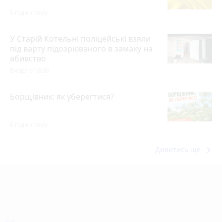
5 годин тому
У Старій Котельні поліцейські взяли
під варту підозрюваного в замаху на
вбивство
Вчора о 16:08
Борщівник: як уберегтися?
6 годин тому
keyboard_arrow_right
Дивитись ще