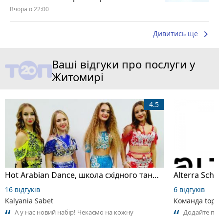
Вчора о 22:00
keyboard_arrow_right
Дивитись ще
Ваші відгуки про послуги у
Житомирі
4.5
Hot Arabian Dance, школа східного танцю
16 відгуків
6 відгуків
Kalyania Sabet
Команда top2
А у нас новий набір! Чекаємо на кожну
Додайте пер