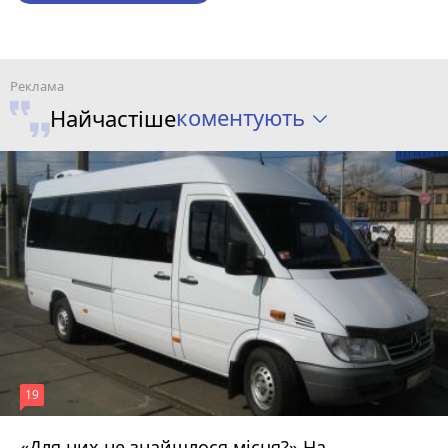
коментують
Найчастіше
19
«Для них не знайшлося місця?» На