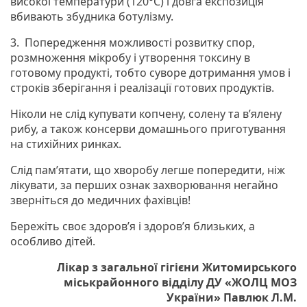
високої температури (120°С) і довга експозиція
вбивають збудника ботулізму.
3. Попередження можливості розвитку спор,
розмноження мікробу і утворення токсину в
готовому продукті, тобто суворе дотримання умов і
строків зберігання і реалізації готових продуктів.
Ніколи не слід купувати копчену, солену та в’ялену
рибу, а також консерви домашнього приготування
на стихійних ринках.
Слід пам’ятати, що хворобу легше попередити, ніж
лікувати, за перших ознак захворювання негайно
зверніться до медичних фахівців!
Бережіть своє здоров’я і здоров’я близьких, а
особливо дітей.
Лікар з загальної гігієни Житомирського
міськрайонного відділу ДУ «ЖОЛЦ МОЗ
України» Павлюк Л.М.