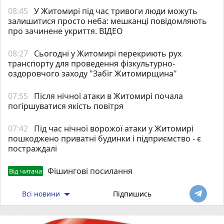
08:45
У Житомирі під час тривоги люди можуть
залишитися просто неба: мешканці повідомляють
про зачинене укриття. ВІДЕО
08:27
Сьогодні у Житомирі перекриють рух
транспорту для проведення фізкультурно-
оздоровчого заходу "Забіг Житомирщина"
07:55
Після нічної атаки в Житомирі почала
погіршуватися якість повітря
07:42
Під час нічної ворожої атаки у Житомирі
пошкоджено приватні будинки і підприємство - є
постраждалі
Фішингові посилання
Від читача
Всі новини
Підпишись