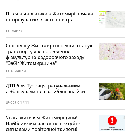
Після нічної атаки в Житомирі почала
погіршуватися якість повітря
за годину
Сьогодні у Житомирі перекриють рух
транспорту для проведення
фізкультурно-оздоровчого заходу
"Забіг Житомирщина"
за 2 години
ДТП біля Туровця: рятувальники
деблокували тіло загиблої водійки
Вчора о 17:11
Увага жителям Житомирщини!
Найближчим часом не нехтуйте
сигналами повітряної тривоги!