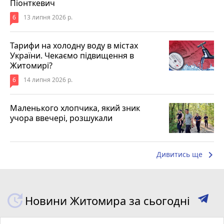
Піонткевич
6
13 липня 2026 р.
Тарифи на холодну воду в містах
України. Чекаємо підвищення в
Житомирі?
6
14 липня 2026 р.
Маленького хлопчика, який зник
учора ввечері, розшукали
keyboard_arrow_right
Дивитись ще
Новини Житомира за сьогодні