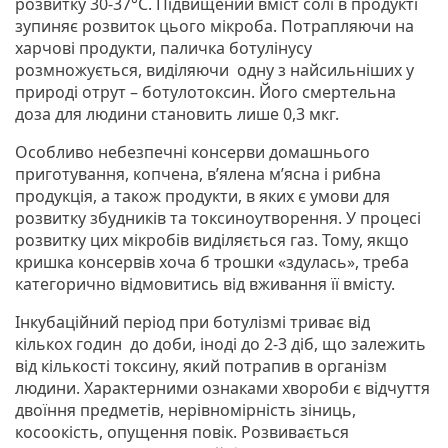
розвитку 30-37°С. Підвищений вміст солі в продукті
зупиняє розвиток цього мікроба. Потрапляючи на
харчові продукти, паличка ботулінусу
розмножується, виділяючи одну з найсильніших у
природі отрут – ботулотоксин. Його смертельна
доза для людини становить лише 0,3 мкг.
Особливо небезпечні консерви домашнього
приготування, копчена, в’ялена м’ясна і рибна
продукція, а також продукти, в яких є умови для
розвитку збудників та токсиноутворення. У процесі
розвитку цих мікробів виділяється газ. Тому, якщо
кришка консервів хоча б трошки «здулась», треба
категорично відмовитись від вживання її вмісту.
Інкубаційний період при ботулізмі триває від
кількох годин до доби, іноді до 2-3 діб, що залежить
від кількості токсину, який потрапив в організм
людини. Характерними ознаками хвороби є відчуття
двоїння предметів, нерівномірність зіниць,
косоокість, опущення повік. Розвивається