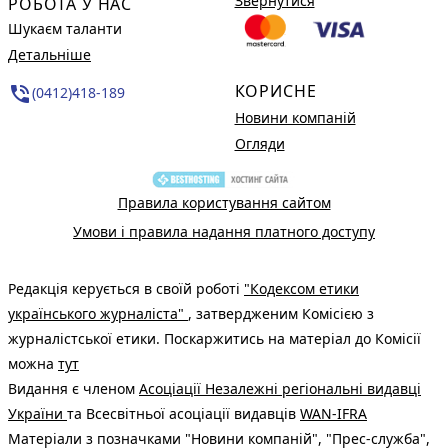
Звернутися
РОБОТА У НАС
Шукаєм таланти
Детальніше
КОРИСНЕ
phone_in_talk
(0412)418-189
Новини компаній
Огляди
Правила користування сайтом
Умови і правила надання платного доступу
Редакція керується в своїй роботі
"Кодексом етики
українського журналіста"
, затвердженим Комісією з
журналістської етики. Поскаржитись на матеріал до Комісії
можна
тут
Видання є членом
Асоціації Незалежні регіональні видавці
України
та Всесвітньої асоціації видавців
WAN-IFRA
Матеріали з позначками "Новини компаній", "Прес-служба",