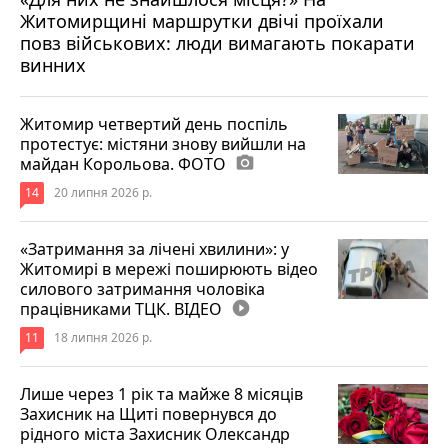
Житомирщині маршрутки двічі проїхали
17 липня 2026 р.
повз військових: люди вимагають покарати
винних
Житомир четвертий день поспіль
протестує: містяни знову вийшли на
майдан Корольова. ФОТО
photo_camera
14
20 липня 2026 р.
«Затримання за лічені хвилини»: у
Житомирі в мережі поширюють відео
силового затримання чоловіка
працівниками ТЦК. ВІДЕО
play_circle_filled
11
18 липня 2026 р.
Лише через 1 рік та майже 8 місяців
Захисник на Щиті повернувся до
рідного міста Захисник Олександр