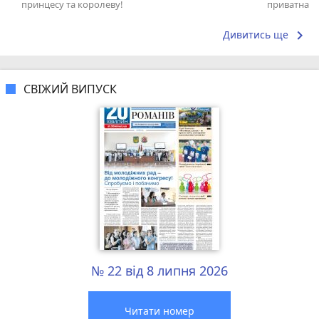
принцесу та королеву!
приватна ш
досвідом – 
keyboard_arrow_right
Дивитись ще
СВІЖИЙ ВИПУСК
№ 22 від 8 липня 2026
Читати номер