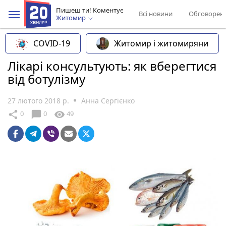
Пишеш ти! Коментує
Всі новини
Обговорен
Житомир
COVID-19
Житомир і житомиряни
Лікарі консультують: як вберегтися
від ботулізму
27 лютого 2018 р.
Анна Сергієнко
chat_bubble
share
visibility
0
0
49