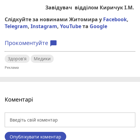
Завідувач відділом Киричук І.М.
Слідкуйте за новинами Житомира у
Facebook
,
Telegram
,
Instagram
,
YouTube
та
Google
Прокоментуйте
chat_bubble
Здоров'я
Медики
Коментарі
Опублікувати коментар