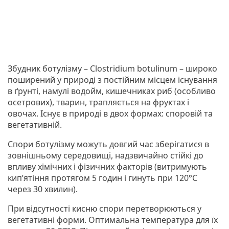
Збудник ботулізму – Clostridium botulinum – широко
поширений у природі з постійним місцем існування
в ґрунті, намулі водойм, кишечниках риб (особливо
осетрових), тварин, трапляється на фруктах і
овочах. Існує в природі в двох формах: споровій та
вегетативній.
Спори ботулізму можуть довгий час зберігатися в
зовнішньому середовищі, надзвичайно стійкі до
впливу хімічних і фізичних факторів (витримують
кип’ятіння протягом 5 годин і гинуть при 120°С
через 30 хвилин).
При відсутності кисню спори перетворюються у
вегетативні форми. Оптимальна температура для їх