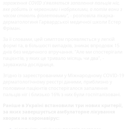
зараження COVID з'являється запалення пальців ніг,
яке робить їх червоними і набряклими, а потім вони з
часом стають фіолетовими",
- розповіла лікарка-
дерматологиня Гарвардської медичної школи Естер
Фріман.
За її словами, цей симптом проявляється у легкій
формі та, в більшості випадків, зникає впродовж 15
днів без медичного втручання. "Але ми спостерігали
пацієнтів, у яких це тривало місяць чи два", -
зауважила дослідниця.
Згідно із зареєстрованими у Міжнародному COVID-19
дерматологічному реєстрі даними, приблизно у
половини пацієнтів спостерігалося запалення
пальців ніг і близько 16% з них були госпіталізовані.
Раніше в Україні встановили три нових критерії,
за яких завершується амбулаторне лікування
хворих на коронавірус: