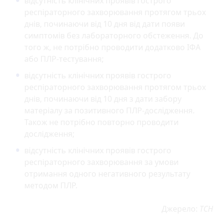
відсутність клінічних проявів гострого
респіраторного захворювання протягом трьох
днів, починаючи від 10 дня від дати появи
симптомів без лабораторного обстеження. До
того ж, не потрібно проводити додатково ІФА
або ПЛР-тестування;
відсутність клінічних проявів гострого
респіраторного захворювання протягом трьох
днів, починаючи від 10 дня з дати забору
матеріалу за позитивного ПЛР-дослідження.
Також не потрібно повторно проводити
дослідження;
відсутність клінічних проявів гострого
респіраторного захворювання за умови
отримання одного негативного результату
методом ПЛР.
Джерело:
ТСН