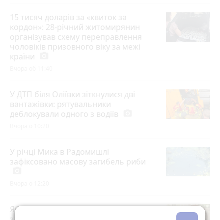
15 тисяч доларів за «квиток за
кордон»: 28-річний житомирянин
організував схему переправлення
чоловіків призовного віку за межі
країни
photo_camera
Вчора об 11:40
У ДТП біля Оліївки зіткнулися дві
вантажівки: рятувальники
деблокували одного з водіїв
photo_camera
Вчора о 10:20
У річці Мика в Радомишлі
зафіксовано масову загибель риби
photo_camera
Вчора о 12:20
Яблучний Спас 2026 — що суворо
заборонено робити цього дня