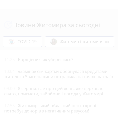
Новини Житомира за сьогодні
COVID-19
Житомир і житомиряни
11:25
Борщівник: як уберегтися?
10:04
«Заміна» сім-картки обернулася кредитами:
жителька Звягельщини потрапила на гачок шахраїв
09:00
8 серпня: все про цей день, яке церковне
свято, прикмети, забобони і погода у Житомирі
17:55
Житомирський обласний центр крові
потребує донорів з негативним резусом!