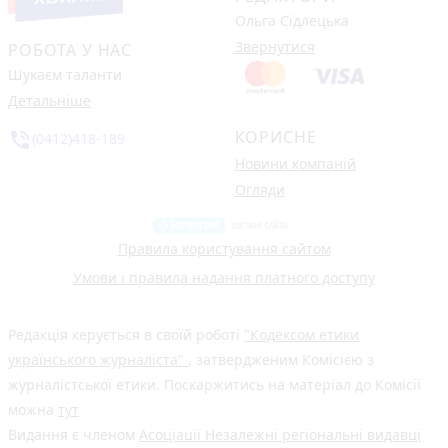
Ольга Сідлецька
Звернутися
РОБОТА У НАС
Шукаєм таланти
Детальніше
КОРИСНЕ
phone_in_talk
(0412)418-189
Новини компаній
Огляди
Правила користування сайтом
Умови і правила надання платного доступу
Редакція керується в своїй роботі
"Кодексом етики
українського журналіста"
, затвердженим Комісією з
журналістської етики. Поскаржитись на матеріал до Комісії
можна
тут
Видання є членом
Асоціації Незалежні регіональні видавці