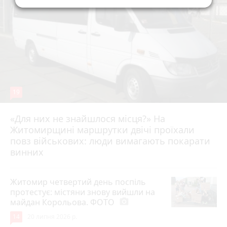
19
«Для них не знайшлося місця?» На
Житомирщині маршрутки двічі проїхали
17 липня 2026 р.
повз військових: люди вимагають покарати
винних
Житомир четвертий день поспіль
протестує: містяни знову вийшли на
майдан Корольова. ФОТО
photo_camera
14
20 липня 2026 р.