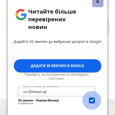
×
6 серпня 2026 р.
Читайте більше
перевірених
У Житомирі правоохоронці
новин
затримали торговця зброєю
photo_camera
6 серпня 2026 р.
Додайте 20 хвилин до вибраних джерел в Google
keyboard_arrow_right
Дивитись ще
ДОДАТИ 20 ХВИЛИН В GOOGLE
коментують
Найчастіше