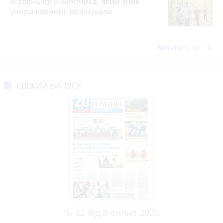
Маленького хлопчика, який зник
учора ввечері, розшукали
keyboard_arrow_right
Дивитись ще
СВІЖИЙ ВИПУСК
№ 22 від 8 липня 2026