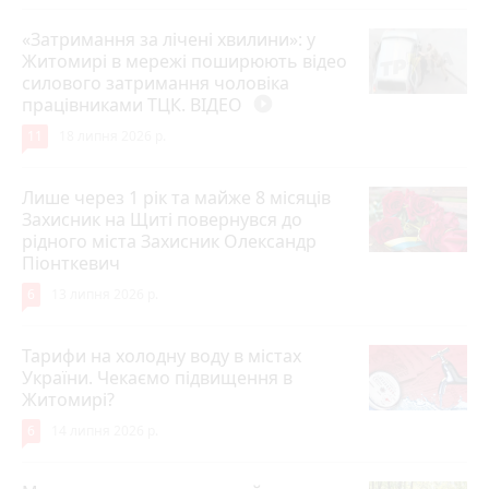
«Затримання за лічені хвилини»: у
Житомирі в мережі поширюють відео
силового затримання чоловіка
працівниками ТЦК. ВІДЕО
play_circle_filled
11
18 липня 2026 р.
Лише через 1 рік та майже 8 місяців
Захисник на Щиті повернувся до
рідного міста Захисник Олександр
Піонткевич
6
13 липня 2026 р.
Тарифи на холодну воду в містах
України. Чекаємо підвищення в
Житомирі?
6
14 липня 2026 р.