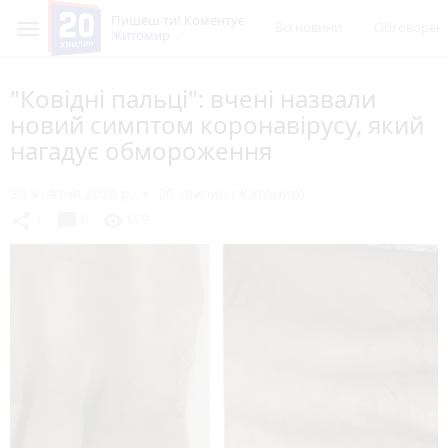
Пишеш ти! Коментує
Всі новини
Обговорен
Житомир
"Ковідні пальці": вчені назвали
новий симптом коронавірусу, який
нагадує обмороження
30 жовтня 2020 р.
20 хвилин (Житомир)
chat_bubble
share
visibility
1
0
659