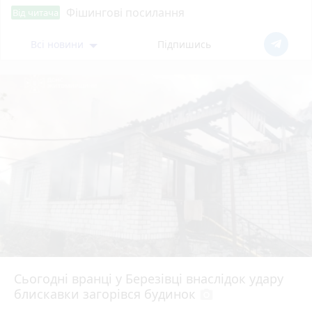
Фішингові посилання
Від читача
Всі новини
Підпишись
Сьогодні вранці у Березівці внаслідок удару
блискавки загорівся будинок
photo_camera