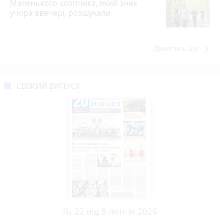
Маленького хлопчика, який зник
учора ввечері, розшукали
keyboard_arrow_right
Дивитись ще
СВІЖИЙ ВИПУСК
№ 22 від 8 липня 2026