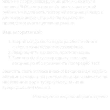
Якщо не сформувався рубчик: діти, які вже були
щеплені БЦЖ, але у них не з’явився характерний
рубчик, не підлягають повторній вакцинації, якщо є
достовірне документальне підтвердження
проведення цього щеплення раніше.
Ваш алгоритм дій:
Зверніться до свого педіатра або сімейного
лікаря, з яким підписано декларацію.
Лікар оцінить наявність протипоказань.
Залежно від віку лікар одразу запланує
вакцинацію або призначить попередній тест.
Захистіть свого малюка вчасно! Вакцина БЦЖ надійно
оберігає немовлят від генералізованих та смертельно
небезпечних форм туберкульозу, таких як
туберкульозний менінгіт.
Міністерство охорони здоров'я України