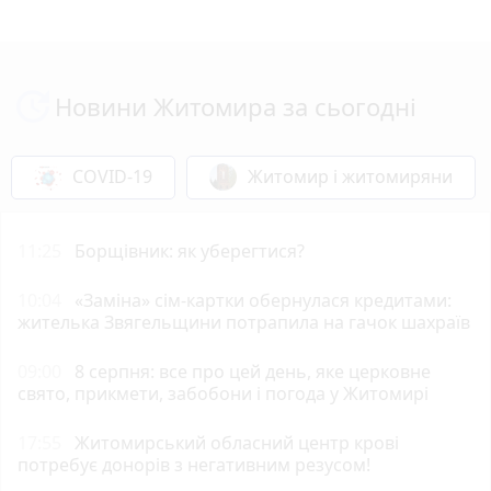
Новини Житомира за сьогодні
COVID-19
Житомир і житомиряни
11:25
Борщівник: як уберегтися?
10:04
«Заміна» сім-картки обернулася кредитами:
жителька Звягельщини потрапила на гачок шахраїв
09:00
8 серпня: все про цей день, яке церковне
свято, прикмети, забобони і погода у Житомирі
17:55
Житомирський обласний центр крові
потребує донорів з негативним резусом!