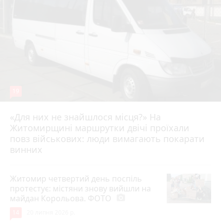
19
«Для них не знайшлося місця?» На
Житомирщині маршрутки двічі проїхали
17 липня 2026 р.
повз військових: люди вимагають покарати
винних
Житомир четвертий день поспіль
протестує: містяни знову вийшли на
майдан Корольова. ФОТО
photo_camera
14
20 липня 2026 р.