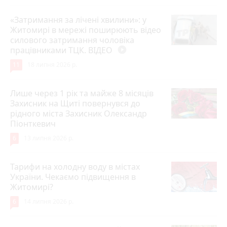
«Затримання за лічені хвилини»: у
Житомирі в мережі поширюють відео
силового затримання чоловіка
працівниками ТЦК. ВІДЕО
play_circle_filled
11
18 липня 2026 р.
Лише через 1 рік та майже 8 місяців
Захисник на Щиті повернувся до
рідного міста Захисник Олександр
Піонткевич
6
13 липня 2026 р.
Тарифи на холодну воду в містах
України. Чекаємо підвищення в
Житомирі?
6
14 липня 2026 р.