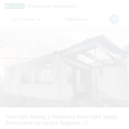
Фішингові посилання
Від читача
Всі новини
Підпишись
Сьогодні вранці у Березівці внаслідок удару
блискавки загорівся будинок
photo_camera