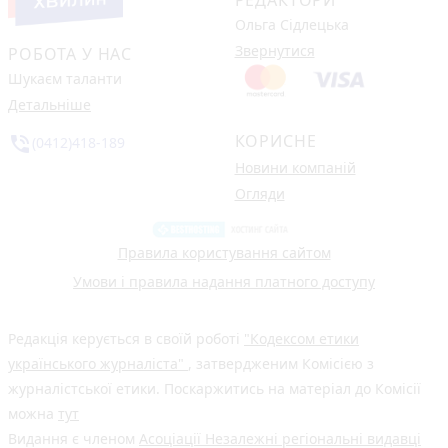
Ольга Сідлецька
Звернутися
РОБОТА У НАС
Шукаєм таланти
Детальніше
КОРИСНЕ
phone_in_talk
(0412)418-189
Новини компаній
Огляди
Правила користування сайтом
Умови і правила надання платного доступу
Редакція керується в своїй роботі
"Кодексом етики
українського журналіста"
, затвердженим Комісією з
журналістської етики. Поскаржитись на матеріал до Комісії
можна
тут
Видання є членом
Асоціації Незалежні регіональні видавці