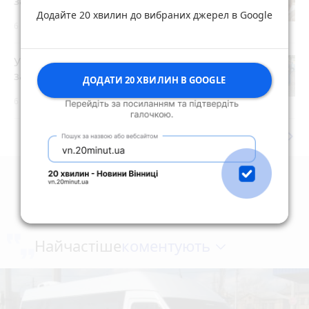
заборонено робити цього дня
Додайте 20 хвилин до вибраних джерел в Google
6 серпня 2026 р.
У Житомирі правоохоронці
затримали торговця зброєю
photo_camera
ДОДАТИ 20 ХВИЛИН В GOOGLE
6 серпня 2026 р.
keyboard_arrow_right
Дивитись ще
коментують
Найчастіше