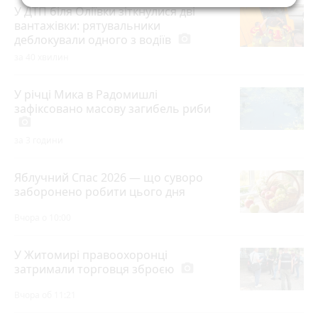
У ДТП біля Оліївки зіткнулися дві
вантажівки: рятувальники
деблокували одного з водіїв
photo_camera
за 40 хвилин
У річці Мика в Радомишлі
зафіксовано масову загибель риби
photo_camera
за 3 години
Яблучний Спас 2026 — що суворо
заборонено робити цього дня
Вчора о 10:00
У Житомирі правоохоронці
затримали торговця зброєю
photo_camera
Вчора об 11:21