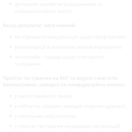
допоможе запобігти ускладненням та
покращити якість життя.
Якщо результат негативний:
ви отримаєте консультацію щодо профілактики;
рекомендації зі зниження ризиків інфікування;
за потреби - поради щодо повторного
тестування.
Пройти тестування на ВІЛ та вірусні гепатити
безкоштовно, швидко та конфіденційно можна:
у свого сімейного лікаря;
у кабінетах «Довіра» закладів охорони здоров'я;
у мобільних амбулаторіях;
у пунктах тестування неурядових організацій;