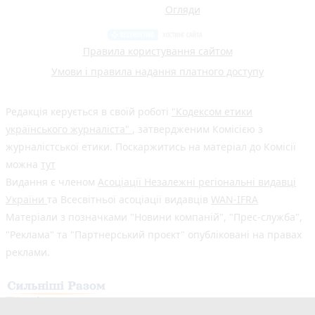
Огляди
Правила користування сайтом
Умови і правила надання платного доступу
Редакція керується в своїй роботі
"Кодексом етики
українського журналіста"
, затвердженим Комісією з
журналістської етики. Поскаржитись на матеріал до Комісії
можна
тут
Видання є членом
Асоціації Незалежні регіональні видавці
України
та Всесвітньої асоціації видавців
WAN-IFRA
Матеріали з позначками "Новини компаній", "Прес-служба",
"Реклама" та "Партнерський проєкт" опубліковані на правах
реклами.
Здійснено за підтримки програми «Сильніші разом: Медіа та