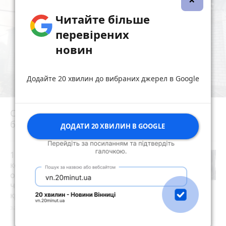
Читайте більше
перевірених
новин
Додайте 20 хвилин до вибраних джерел в Google
Сьогодні вранці у Березівці внаслідок удару
блискавки загорівся будинок
photo_camera
ДОДАТИ 20 ХВИЛИН В GOOGLE
15 тисяч доларів за «квиток за
кордон»: 28-річний житомирянин
організував схему переправлення
чоловіків призовного віку за межі
країни
photo_camera
за 2 години