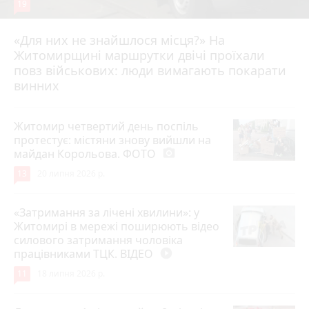
19
«Для них не знайшлося місця?» На
Житомирщині маршрутки двічі проїхали
17 липня 2026 р.
повз військових: люди вимагають покарати
винних
Житомир четвертий день поспіль
протестує: містяни знову вийшли на
майдан Корольова. ФОТО
photo_camera
13
20 липня 2026 р.
«Затримання за лічені хвилини»: у
Житомирі в мережі поширюють відео
силового затримання чоловіка
працівниками ТЦК. ВІДЕО
play_circle_filled
11
18 липня 2026 р.