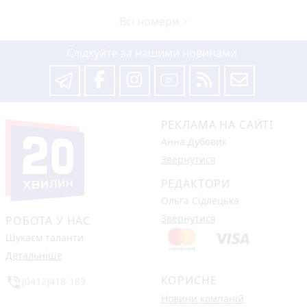
Всі номери >
Слідкуйте за нашими новинами
РЕКЛАМА НА САЙТІ
Анна Дубовик
Звернутися
РЕДАКТОРИ
Ольга Сідлецька
Звернутися
РОБОТА У НАС
Шукаєм таланти
Детальніше
КОРИСНЕ
phone_in_talk
(0412)418-189
Новини компаній