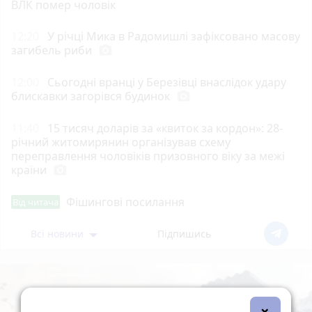
ВЛК помер чоловік
12:20
У річці Мика в Радомишлі зафіксовано масову
загибель риби
photo_camera
12:00
Сьогодні вранці у Березівці внаслідок удару
блискавки загорівся будинок
photo_camera
11:40
15 тисяч доларів за «квиток за кордон»: 28-
річний житомирянин організував схему
переправлення чоловіків призовного віку за межі
країни
photo_camera
Фішингові посилання
Від читача
Всі новини
Підпишись
×