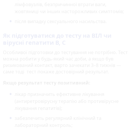
лімфовузлів, безпричинної втрати ваги,
жовтяниці чи інших насторожливих симптомів;
після випадку сексуального насильства.
Як підготуватися до тесту на ВІЛ чи
вірусні гепатити В, С
Особливої підготовки до тестування не потрібно. Тест
можна робити у будь-який час доби, а якщо був
ризикований контакт, варто зачекати 3–8 тижнів —
саме тоді тест покаже достовірний результат.
Якщо результат тесту позитивний:
лікар призначить ефективне лікування
(антиретровірусну терапію або противірусне
лікування гепатитів);
забезпечить регулярний клінічний та
лабораторний контроль;