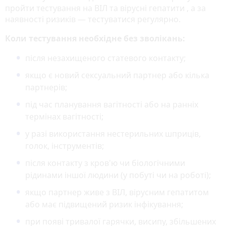
пройти тестування на ВІЛ та вірусні гепатити , а за
наявності ризиків — тестуватися регулярно.
Коли тестування необхідне без зволікань:
після незахищеного статевого контакту;
якщо є новий сексуальний партнер або кілька
партнерів;
під час планування вагітності або на ранніх
термінах вагітності;
у разі використання нестерильних шприців,
голок, інструментів;
після контакту з кров'ю чи біологічними
рідинами іншої людини (у побуті чи на роботі);
якщо партнер живе з ВІЛ, вірусним гепатитом
або має підвищений ризик інфікування;
при появі тривалої гарячки, висипу, збільшених