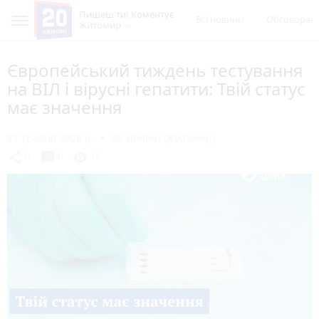
Пишеш ти! Коментує
Всі новини
Обговорен
Житомир
Європейський тиждень тестування
на ВІЛ і вірусні гепатити: Твій статус
має значення
21 травня 2026 р.
20 хвилин (Житомир)
chat_bubble
share
visibility
0
0
12