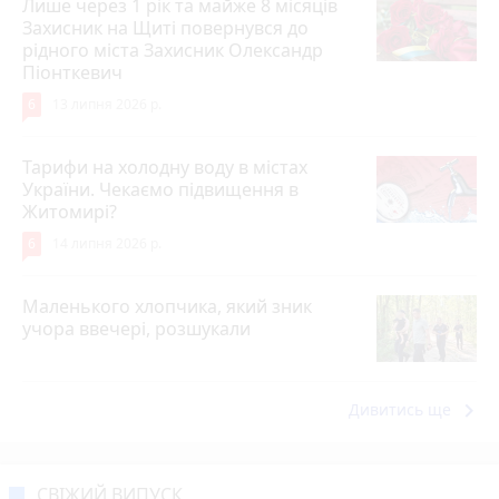
Лише через 1 рік та майже 8 місяців
Захисник на Щиті повернувся до
рідного міста Захисник Олександр
Піонткевич
6
13 липня 2026 р.
Тарифи на холодну воду в містах
України. Чекаємо підвищення в
Житомирі?
6
14 липня 2026 р.
Маленького хлопчика, який зник
учора ввечері, розшукали
keyboard_arrow_right
Дивитись ще
СВІЖИЙ ВИПУСК