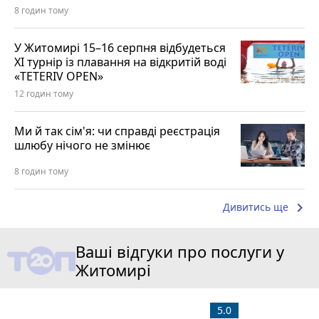
8 годин тому
У Житомирі 15–16 серпня відбудеться
XI турнір із плавання на відкритій воді
«TETERIV OPEN»
12 годин тому
Ми й так сім'я: чи справді реєстрація
шлюбу нічого не змінює
8 годин тому
keyboard_arrow_right
Дивитись ще
Ваші відгуки про послуги у
Житомирі
5.0