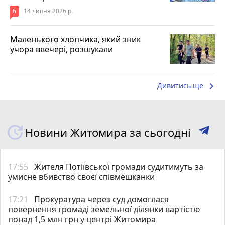
6
14 липня 2026 р.
Маленького хлопчика, який зник
учора ввечері, розшукали
keyboard_arrow_right
Дивитись ще
Новини Житомира за сьогодні
17:55
Жителя Потіївської громади судитимуть за
умисне вбивство своєї співмешканки
17:21
Прокуратура через суд домоглася
повернення громаді земельної ділянки вартістю
понад 1,5 млн грн у центрі Житомира