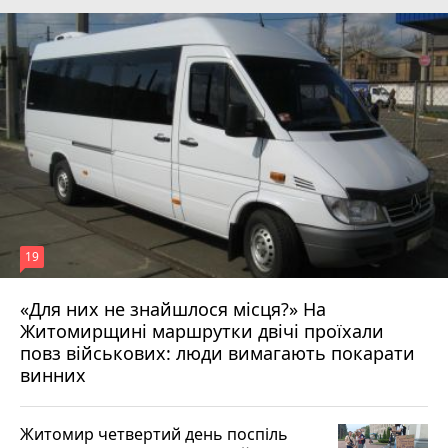
19
«Для них не знайшлося місця?» На
Житомирщині маршрутки двічі проїхали
17 липня 2026 р.
повз військових: люди вимагають покарати
винних
Житомир четвертий день поспіль