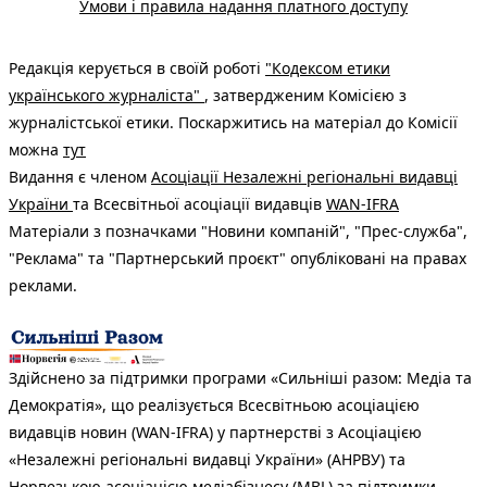
Умови і правила надання платного доступу
Редакція керується в своїй роботі
"Кодексом етики
українського журналіста"
, затвердженим Комісією з
журналістської етики. Поскаржитись на матеріал до Комісії
можна
тут
Видання є членом
Асоціації Незалежні регіональні видавці
України
та Всесвітньої асоціації видавців
WAN-IFRA
Матеріали з позначками "Новини компаній", "Прес-служба",
"Реклама" та "Партнерський проєкт" опубліковані на правах
реклами.
Здійснено за підтримки програми «Сильніші разом: Медіа та
Демократія», що реалізується Всесвітньою асоціацією
видавців новин (WAN-IFRA) у партнерстві з Асоціацією
«Незалежні регіональні видавці України» (АНРВУ) та
Норвезькою асоціацією медіабізнесу (MBL) за підтримки