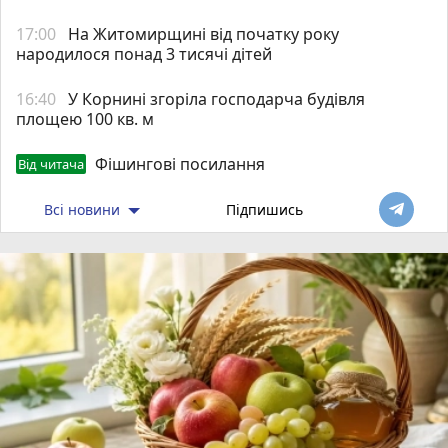
17:00
На Житомирщині від початку року
народилося понад 3 тисячі дітей
16:40
У Корнині згоріла господарча будівля
площею 100 кв. м
Фішингові посилання
Від читача
Всі новини
Підпишись