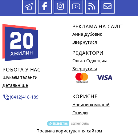
РЕКЛАМА НА САЙТІ
Анна Дубовик
Звернутися
РЕДАКТОРИ
Ольга Сідлецька
Звернутися
РОБОТА У НАС
Шукаєм таланти
Детальніше
КОРИСНЕ
phone_in_talk
(0412)418-189
Новини компаній
Огляди
Правила користування сайтом