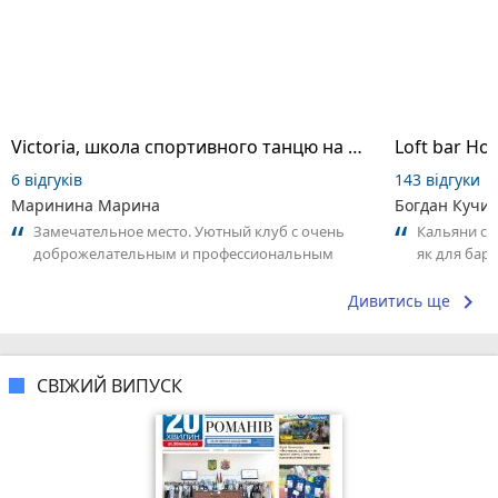
Victoria, школа спортивного танцю на пілоні
Loft bar Ho
6 відгуків
143 відгуки
Маринина Марина
Богдан Кучи
Замечательное место. Уютный клуб с очень
Кальяни сма
доброжелательным и профессиональным
як для бару
коллективом.
що я куштув
keyboard_arrow_right
Дивитись ще
СВІЖИЙ ВИПУСК