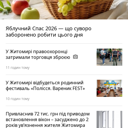
Яблучний Спас 2026 — що суворо
заборонено робити цього дня
У Житомирі правоохоронці
затримали торговця зброєю
photo_camera
11 годин тому
У Житомирі відбудеться родинний
фестиваль «Полісся. Вареник FEST»
10 годин тому
Привласнив 72 тис. грн під приводом
встановлення вікон – засуджено до 2
років ув’язнення жителя Житомира