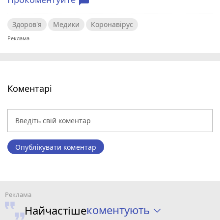
chat_bubble
Здоров'я
Медики
Коронавірус
Коментарі
Опублікувати коментар
коментують
Найчастіше