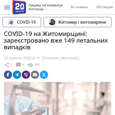
Пишеш ти! Коментує
Всі новини
Обговорен
Житомир
COVID-19
Житомир і житомиряни
COVID-19 на Житомирщині:
зареєстровано вже 149 летальних
випадків
12 жовтня 2020 р.
20 хвилин (Житомир)
chat_bubble
share
visibility
2
0
268