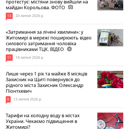
протестує: містяни знову вийшли на
майдан Корольова. ФОТО
photo_camera
13
20 липня 2026 р.
«Затримання за лічені хвилини»: у
Житомирі в мережі поширюють відео
силового затримання чоловіка
працівниками ТЦК. ВІДЕО
play_circle_filled
11
18 липня 2026 р.
Лише через 1 рік та майже 8 місяців
Захисник на Щиті повернувся до
рідного міста Захисник Олександр
Піонткевич
6
13 липня 2026 р.
Тарифи на холодну воду в містах
України. Чекаємо підвищення в
Житомирі?