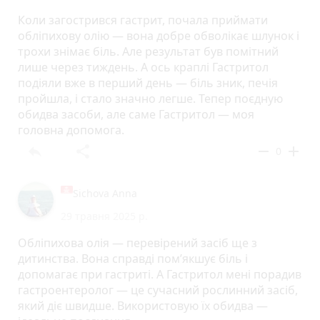
Коли загострився гастрит, почала приймати
обліпихову олію — вона добре обволікає шлунок і
трохи знімає біль. Але результат був помітний
лише через тиждень. А ось краплі Гастритол
подіяли вже в перший день — біль зник, печія
пройшла, і стало значно легше. Тепер поєдную
обидва засоби, але саме Гастритол — моя
головна допомога.
reply
share
remove
add
0
Sichova Anna
29 травня 2025 р.
Обліпихова олія — перевірений засіб ще з
дитинства. Вона справді пом’якшує біль і
допомагає при гастриті. А Гастритол мені порадив
гастроентеролог — це сучасний рослинний засіб,
який діє швидше. Використовую їх обидва —