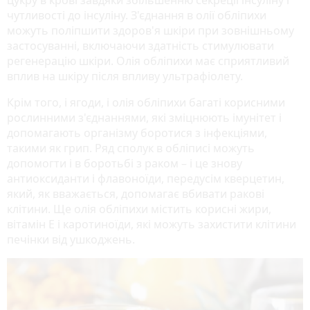
чутливості до інсуліну. З'єднання в олії обліпихи
можуть поліпшити здоров'я шкіри при зовнішньому
застосуванні, включаючи здатність стимулювати
регенерацію шкіри. Олія обліпихи має сприятливий
вплив на шкіру після впливу ультрафіолету.
Крім того, і ягоди, і олія обліпихи багаті корисними
рослинними з'єднаннями, які зміцнюють імунітет і
допомагають організму боротися з інфекціями,
такими як грип. Ряд сполук в обліписі можуть
допомогти і в боротьбі з раком – і це знову
антиоксиданти і флавоноїди, передусім кверцетин,
який, як вважається, допомагає вбивати ракові
клітини. Ще олія обліпихи містить корисні жири,
вітамін Е і каротиноїди, які можуть захистити клітини
печінки від ушкоджень.