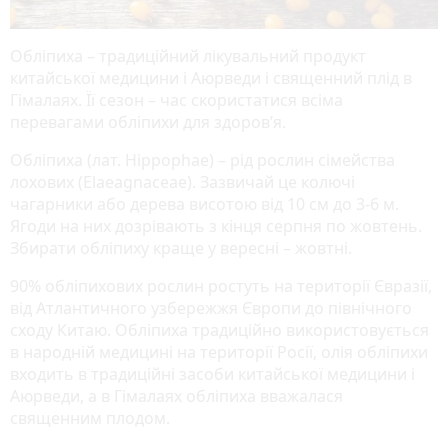
Обліпиха – традиційний лікувальний продукт
китайської медицини і Аюрведи і священний плід в
Гімалаях. Її сезон – час скористатися всіма
перевагами обліпихи для здоров’я.
Обліпиха (лат. Hippophae) – рід рослин сімейства
лохових (Elaeagnaceae). Зазвичай це колючі
чагарники або дерева висотою від 10 см до 3-6 м.
Ягоди на них дозрівають з кінця серпня по жовтень.
Збирати обліпиху краще у вересні – жовтні.
90% обліпихових рослин ростуть на території Євразії,
від Атлантичного узбережжя Європи до північного
сходу Китаю. Обліпиха традиційно використовується
в народній медицині на території Росії, олія обліпихи
входить в традиційні засоби китайської медицини і
Аюрведи, а в Гімалаях обліпиха вважалася
священним плодом.