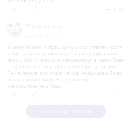
ідеальне поєднання.
reply
share
remove
add
0
Люба Миронова
23 квітня 2025 р.
У мене гастрит із підвищеною кислотністю, часта
печія та тяжкість після їжі. Лікар порадила пити
вранці обліпихову олію натщесерце, а перед їжею
— краплі Гастритол. Дуже добре працює разом!
Печія зникла, їсти стало легше, не відчуваю болю
після кожного обіду. Нарешті можу
насолоджуватись їжею.
reply
share
remove
add
0
Дивитись ще 4 відповідей