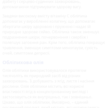
діабету і серцево-судинних захворювань,
допомагаючи підтримувати здорову вагу.
Завдяки високому вмісту вітаміну С обліпиха
допомагає у виробленні колагену, що допомагає
зберігати шкіру здоровою і пружною і надає їй
природне здорове сяйво. Обліпиха також зменшує
подразнення шкіри, почервоніння і свербіж і
полегшує загоєння ран. Крім того, обліпиха покращує
травлення, зменшує симптоми менопаузи, сухість
очей, симптоми депресії.
Обліпихова олія
Олія обліпихи використовувалося протягом
тисячоліть як природний засіб від різних
захворювань. Її добувають з ягід, листя і насіння
рослини. Олія обліпихи містить всі корисні
властивості ягід в концентрованому вигляді і
застосовується як внутрішньо, так і зовнішньо.
Цікаво, що олія обліпихи, ймовірно, – єдиний
рослинний продукт, який містить всі чотири омега-