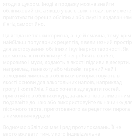
ягоди з цукром. Іноді в продажу можна знайти
обліпиховий сік, а якщо у вас є свіжі ягоди, ви можете
приготувати фреш з обліпихи або смузі з додаванням
її ягід самостійно.
Ця ягода не тільки корисна, а ще й смачна, тому, крім
найбільш популярних рецептів, є величезний простір
для застосування обліпихи і кулінарної творчості. Як
ще можна їсти обліпиху? З неї роблять сорбет,
морозиво і муси, додають в якості підливи в десерти,
наприклад, панакоту або чізкейк; гарячий чай і
холодний лимонад з обліпихи використовують в
якості основи для алкогольних напоїв, наприклад
грогу, і коктейлів. Якщо хочете здивувати гостей,
приготуйте з обліпихи курд за аналогією з лимонним і
подавайте до чаю або використовуйте як начинку для
пісочного тарта, приготованого за рецептом пирога
з лимонним курдом.
Водночас обліпиха має і ряд протипоказань. Її не
варто вживати тим, у кого індивідуальна