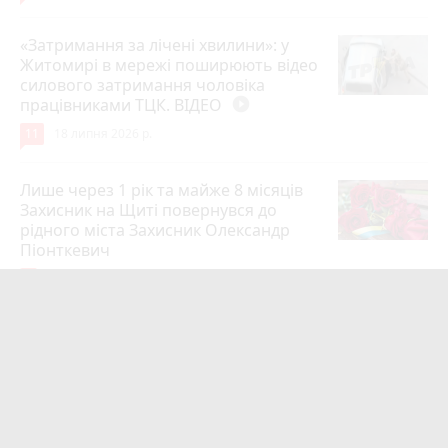
«Затримання за лічені хвилини»: у
Житомирі в мережі поширюють відео
силового затримання чоловіка
працівниками ТЦК. ВІДЕО
play_circle_filled
11
18 липня 2026 р.
Лише через 1 рік та майже 8 місяців
Захисник на Щиті повернувся до
рідного міста Захисник Олександр
Піонткевич
6
13 липня 2026 р.
Тарифи на холодну воду в містах
України. Чекаємо підвищення в
Житомирі?
6
14 липня 2026 р.