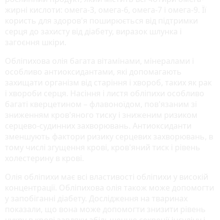
жирні кислоти: омега-3, омега-6, омега-7 і омега-9. Її
користь для здоров'я поширюється від підтримки
серця до захисту від діабету, виразок шлунка і
загоєння шкіри.
Обліпихова олія багата вітамінами, мінералами і
особливо антиоксидантами, які допомагають
захищати організм від старіння і хвороб, таких як рак
і хвороби серця. Насіння і листя обліпихи особливо
багаті кверцетином – флавоноїдом, пов'язаним зі
зниженням кров'яного тиску і зниженим ризиком
серцево-судинних захворювань. Антиоксиданти
зменшують фактори ризику серцевих захворювань, в
тому числі згущення крові, кров'яний тиск і рівень
холестерину в крові.
Олія обліпихи має всі властивості обліпихи у високій
концентрації. Обліпихова олія також може допомогти
у запобіганні діабету. Дослідження на тваринах
показали, що вона може допомогти знизити рівень
цукру в крові завдяки збільшенню секреції інсуліну і