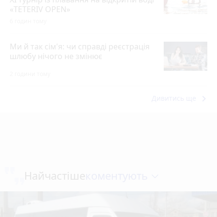
«TETERIV OPEN»
6 годин тому
Ми й так сім'я: чи справді реєстрація
шлюбу нічого не змінює
2 години тому
keyboard_arrow_right
Дивитись ще
коментують
Найчастіше