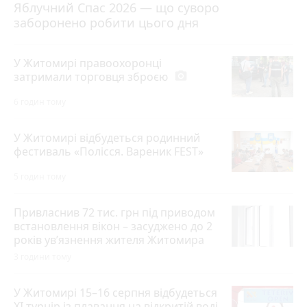
Яблучний Спас 2026 — що суворо
заборонено робити цього дня
У Житомирі правоохоронці
затримали торговця зброєю
photo_camera
6 годин тому
У Житомирі відбудеться родинний
фестиваль «Полісся. Вареник FEST»
5 годин тому
Привласнив 72 тис. грн під приводом
встановлення вікон – засуджено до 2
років ув’язнення жителя Житомира
3 години тому
У Житомирі 15–16 серпня відбудеться
XI турнір із плавання на відкритій воді