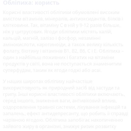
Обліпиха: користь
Корисні властивості обліпихи обумовлені високим
вмістом вітамінів, мінералів, антиоксидантів, білків і
клітковини. Так, вітаміну С в ній у 9-12 разів більше,
ніж у цитрусових. Ягоди обліпихи містять калій,
кальцій, магній, залізо і фосфор, незамінні
амінокислоти, каротиноїди, а також велику кількість
фолату, біотину і вітамінів В1, В2, В6, С і Е. Обліпиха –
один з найбільш поживних і багатих на вітаміни
продуктів у світі, вона не поступається знаменитим
суперфудам, таким як ягоди годжі або асаї.
У наших широтах обліпиху найчастіше
використовують як природний засіб від застуди та
грипу. Інші корисні властивості обліпихи включають,
серед іншого, зниження ваги, антивіковий вплив,
оздоровлення травної системи, лікування інфекцій та
запалень, ефект антидепресанту, що робить її справді
чарівною ягодою. Обліпиха запобігає накопиченню
зайвого жиру в організмі, знижує ризик розвитку