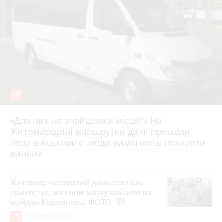
19
«Для них не знайшлося місця?» На
Житомирщині маршрутки двічі проїхали
17 липня 2026 р.
повз військових: люди вимагають покарати
винних
Житомир четвертий день поспіль
протестує: містяни знову вийшли на
майдан Корольова. ФОТО
photo_camera
13
20 липня 2026 р.