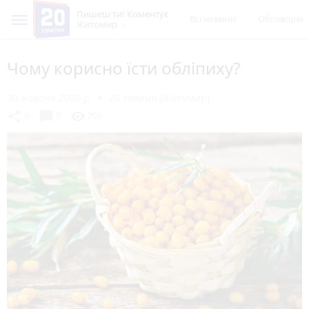
Пишеш ти! Коментує
Всі новини
Обговорен
Житомир
Чому корисно їсти обліпиху?
30 жовтня 2020 р.
20 хвилин (Житомир)
chat_bubble
share
visibility
0
8
206