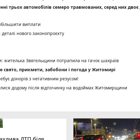
енні трьох автомобілів семеро травмованих, серед них двоє 
 збільшити виплати
деталі нового законопроєкту
ми: жителька Звягельщини потрапила на гачок шахраїв
не свято, прикмети, забобони і погода у Житомирі
ебує донорів з негативним резусом!
нулися додому після відпочинку на водоймах Житомирщини
ахлива ДТП біля