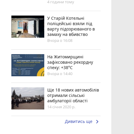
4 години тому
У Старій Котельні
поліцейські взяли під
варту підозрюваного в
замаху на вбивство
Вчора о 16:08
Н️а Житомирщині
зафіксовано рекордну
спеку: +38°C
Вчора о 14:40
Ще 18 нових автомобілів
отримали сільські
амбулаторії області
14 січня 2020 р.
keyboard_arrow_right
Дивитись ще