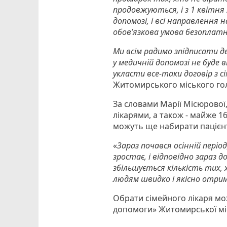
продовжуються, і з 1 квітня 
допомозі, і всі направлення 
обов’язкова умова безоплатн
Ми всім радимо зпідписати д
у медичній допомозі не буде 
укласти все-таки договір з с
Житомирського міського го
За словами Марії Місюрової, 
лікарями, а також - майже 16
можуть ще набирати пацієнт
«
Зараз почався осінній період
зростає, і відповідно зараз 
збільшується кількість тих, х
людям швидко і якісно отри
Обрати сімейного лікаря мо
допомоги» Житомирської міс