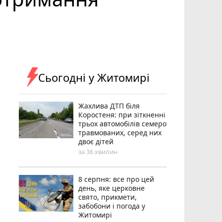
Сьогодні у Житомирі
Жахлива ДТП біля
Коростеня: при зіткненні
трьох автомобілів семеро
травмованих, серед них
двоє дітей
за 36 хвилин
8 серпня: все про цей
день, яке церковне
свято, прикмети,
забобони і погода у
Житомирі