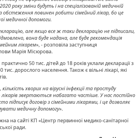
2020 року зміни будуть і на спеціалізованій медичній
на обстеження повинен робити сімейний лікар, бо це
ої медичної допомоги.
екларацію, але якщо все ж таки декларацію не підписали,
відмовлено, вона буде надана, але буде рекомендація
імейним лікарем
», - розповіла заступниця
лови Марія Місюрова.
практично 50 тис. дітей до 18 років уклали декларації з
0 тис. дорослого населення. Також є вільні лікарі, які
ів.
, кількість хворих на вірусні інфекції та простуду
до лікарів звертаються набагато частіше. У нас постійно
то підписує договір з сімейними лікарями, і це дозволяє
мувати медичну допомогу
».
жна на сайті КП «Центр первинної медико-санітарної
ької ради.