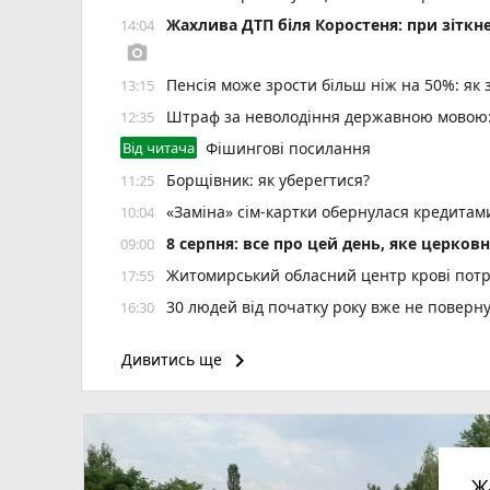
Жахлива ДТП біля Коростеня: при зіткн
14:04
photo_camera
Пенсія може зрости більш ніж на 50%: як
13:15
Штраф за неволодіння державною мовою: 
12:35
Від читача
Фішингові посилання
Борщівник: як уберегтися?
11:25
«Заміна» сім-картки обернулася кредита
10:04
8 серпня: все про цей день, яке церков
09:00
Житомирський обласний центр крові потр
17:55
30 людей від початку року вже не повер
16:30
keyboard_arrow_right
Дивитись ще
Ж