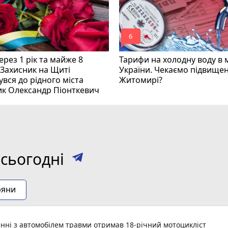
mode_comment
6
рез 1 рік та майже 8
Тарифи на холодну воду в 
 Захисник на Щиті
України. Чекаємо підвищен
вся до рідного міста
Житомирі?
ик Олександр Піонткевич
сьогодні
ряни
енні з автомобілем травми отримав 18-річний мотоцикліст