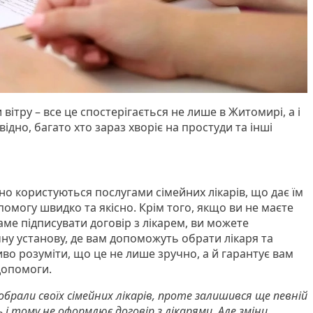
вітру – все це спостерігається не лише в Житомирі, а і
овідно, багато хто зараз хворіє на простуди та інші
о користуються послугами сімейних лікарів, що дає їм
омогу швидко та якісно. Крім того, якщо ви не маєте
саме підписувати договір з лікарем, ви можете
ну установу, де вам допоможуть обрати лікаря та
иво розуміти, що це не лише зручно, а й гарантує вам
допомоги.
рали своїх сімейних лікарів, проте залишився ще певній
і тому не оформлює договір з лікарями. Але зміни