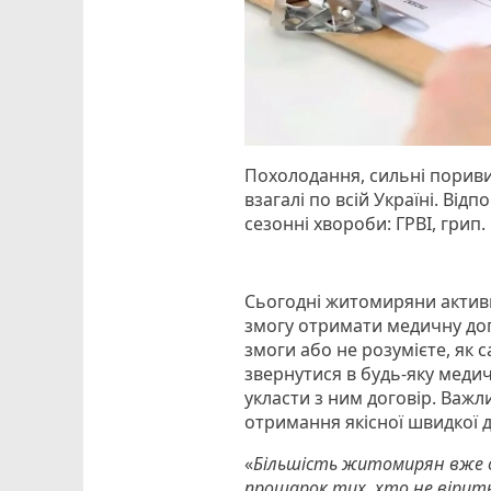
Похолодання, сильні пориви 
взагалі по всій Україні. Відп
сезонні хвороби: ГРВІ, грип.
Сьогодні житомиряни активн
змогу отримати медичну доп
змоги або не розумієте, як 
звернутися в будь-яку медич
укласти з ним договір. Важл
отримання якісної швидкої 
«
Більшість житомирян вже об
прошарок тих, хто не вірить 