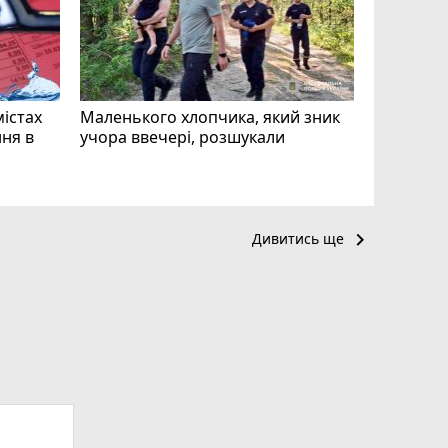
чоловіка
ВІДЕО
play_circle_filled
mode_comment
11
містах
Маленького хлопчика, який зник
ня в
учора ввечері, розшукали
keyboard_arrow_right
Дивитись ще