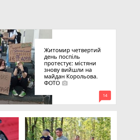
Житомир четвертий
день поспіль
протестує: містяни
знову вийшли на
майдан Корольова.
ФОТО
photo_camera
mode_comment
14
«Затриман
Житомир
відео си