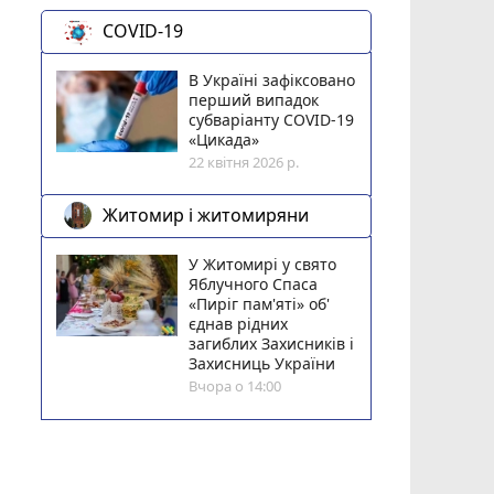
COVID-19
В Україні зафіксовано
перший випадок
субваріанту COVID-19
«Цикада»
22 квітня 2026 р.
Житомир і житомиряни
У Житомирі у свято
Яблучного Спаса
«Пиріг пам'яті» об'
єднав рідних
загиблих Захисників і
Захисниць України
Вчора о 14:00