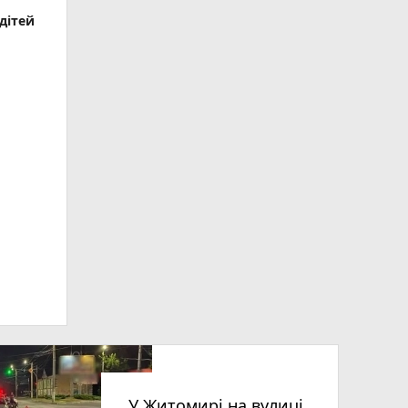
дітей
У Житомирі на вулиці