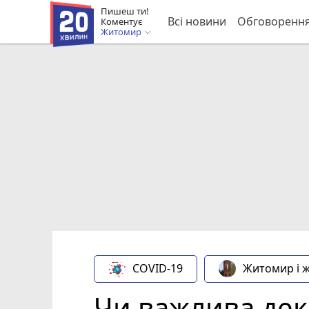
Пишеш ти!
Всі новини
Обговоренн
Коментує
Житомир
COVID-19
Житомир і 
Чи важлива дек