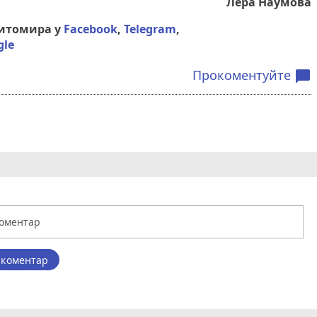
Лера Наумова
Житомира у
Facebook
,
Telegram
,
gle
Прокоментуйте
chat_bubble
 коментар