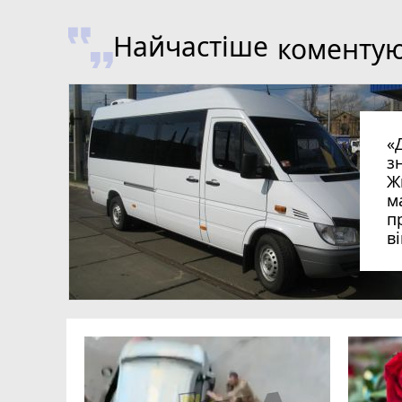
Найчастіше
коменту
«
з
Ж
м
п
в
в
в
ий зник
и