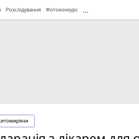
...
я
Розслідування
Фотоконкурс
житомиряни
ларація з лікарем для