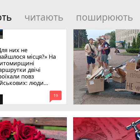
ють
читають
поширюють
Для них не
найшлося місця?» На
итомирщині
аршрутки двічі
роїхали повз
ійськових: люди
имагають покарати
mode_comment
инних
19