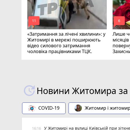
mode_comment
mode_comment
11
6
«Затримання за лічені хвилини»: у
Лише че
Житомирі в мережі поширюють
місяців
відео силового затримання
поверну
чоловіка працівниками ТЦК.
Захисн
ВІДЕО
play_circle_filled
Новини Житомира за 
COVID-19
Житомир і житоми
У Житомирі на вулиці Київській при зіткн
16:16