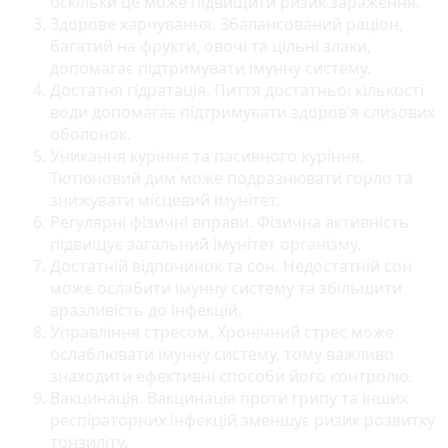
оскільки це може підвищити ризик зараження.
Здорове харчування. Збалансований раціон,
багатий на фрукти, овочі та цільні злаки,
допомагає підтримувати імунну систему.
Достатня гідратація. Пиття достатньої кількості
води допомагає підтримувати здоров’я слизових
оболонок.
Уникання куріння та пасивного куріння.
Тютюновий дим може подразнювати горло та
знижувати місцевий імунітет.
Регулярні фізичні вправи. Фізична активність
підвищує загальний імунітет організму.
Достатній відпочинок та сон. Недостатній сон
може ослабити імунну систему та збільшити
вразливість до інфекцій.
Управління стресом. Хронічний стрес може
ослаблювати імунну систему, тому важливо
знаходити ефективні способи його контролю.
Вакцинація. Вакцинація проти грипу та інших
респіраторних інфекцій зменшує ризик розвитку
тонзиліту.