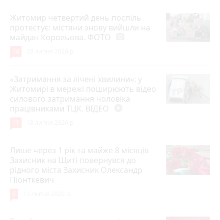
Житомир четвертий день поспіль
протестує: містяни знову вийшли на
майдан Корольова. ФОТО
photo_camera
14
20 липня 2026 р.
«Затримання за лічені хвилини»: у
Житомирі в мережі поширюють відео
силового затримання чоловіка
працівниками ТЦК. ВІДЕО
play_circle_filled
11
18 липня 2026 р.
Лише через 1 рік та майже 8 місяців
Захисник на Щиті повернувся до
рідного міста Захисник Олександр
Піонткевич
6
13 липня 2026 р.