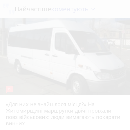
коментують
Найчастіше
19
«Для них не знайшлося місця?» На
Житомирщині маршрутки двічі проїхали
17 липня 2026 р.
повз військових: люди вимагають покарати
винних