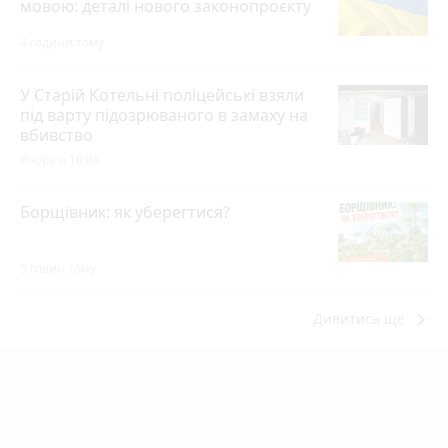
мовою: деталі нового законопроєкту
4 години тому
У Старій Котельні поліцейські взяли
під варту підозрюваного в замаху на
вбивство
Вчора о 16:08
Борщівник: як уберегтися?
5 годин тому
keyboard_arrow_right
Дивитись ще