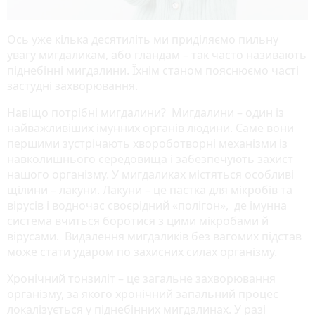
Ось уже кілька десятиліть ми приділяємо пильну
увагу мигдаликам, або гландам – так часто називають
піднебінні мигдалини. Їхнім станом пояснюємо часті
застудні захворювання.
Навіщо потрібні мигдалини? Мигдалини – один із
найважливіших імунних органів людини. Саме вони
першими зустрічають хвороботворні механізми із
навколишнього середовища і забезпечують захист
нашого організму. У мигдаликах містяться особливі
щілини – лакуни. Лакуни – це пастка для мікробів та
вірусів і водночас своєрідний «полігон», де імунна
система вчиться боротися з цими мікробами й
вірусами. Видалення мигдаликів без вагомих підстав
може стати ударом по захисних силах організму.
Хронічний тонзиліт – це загальне захворювання
організму, за якого хронічний запальний процес
локалізується у піднебінних мигдалинах. У разі