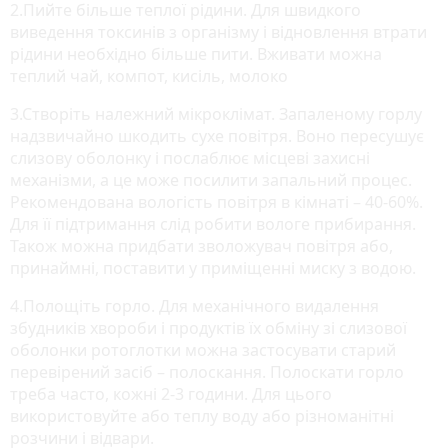
2.Пийте більше теплої рідини. Для швидкого
виведення токсинів з організму і відновлення втрати
рідини необхідно більше пити. Вживати можна
теплий чай, компот, кисіль, молоко
3.Створіть належний мікроклімат. Запаленому горлу
надзвичайно шкодить сухе повітря. Воно пересушує
слизову оболонку і послаблює місцеві захисні
механізми, а це може посилити запальний процес.
Рекомендована вологість повітря в кімнаті – 40-60%.
Для її підтримання слід робити вологе прибирання.
Також можна придбати зволожувач повітря або,
принаймні, поставити у приміщенні миску з водою.
4.Полощіть горло. Для механічного видалення
збудників хвороби і продуктів їх обміну зі слизової
оболонки ротоглотки можна застосувати старий
перевірений засіб – полоскання. Полоскати горло
треба часто, кожні 2-3 години. Для цього
використовуйте або теплу воду або різноманітні
розчини і відвари.