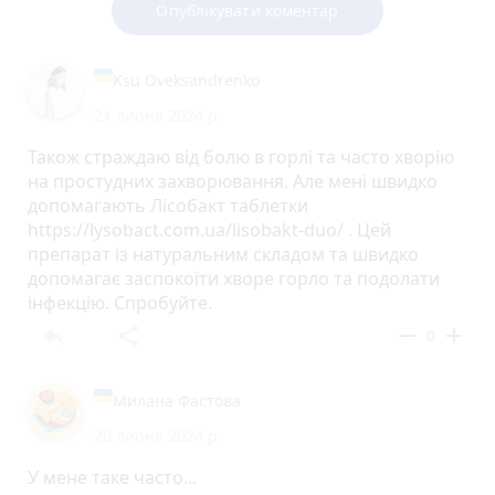
Опублікувати коментар
Ksu Oveksandrenko
21 липня 2024 р.
Також страждаю від болю в горлі та часто хворію
на простудних захворювання. Але мені швидко
допомагають Лісобакт таблетки
https://lysobact.com.ua/lisobakt-duo/ . Цей
препарат із натуральним складом та швидко
допомагає заспокоїти хворе горло та подолати
інфекцію. Спробуйте.
reply
share
remove
add
0
Милана Фастова
20 липня 2024 р.
У мене таке часто...