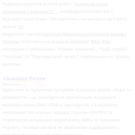
Редакція керується в своїй роботі
"Кодексом етики
українського журналіста"
, затвердженим Комісією з
журналістської етики. Поскаржитись на матеріал до Комісії
можна
тут
Видання є членом
Асоціації Незалежні регіональні видавці
України
та Всесвітньої асоціації видавців
WAN-IFRA
Матеріали з позначками "Новини компаній", "Прес-служба",
"Реклама" та "Партнерський проєкт" опубліковані на правах
реклами.
Здійснено за підтримки програми «Сильніші разом: Медіа та
Демократія», що реалізується Всесвітньою асоціацією
видавців новин (WAN-IFRA) у партнерстві з Асоціацією
«Незалежні регіональні видавці України» (АНРВУ) та
Норвезькою асоціацією медіабізнесу (MBL) за підтримки
Норвегії. Погляди авторів не обов’язково відображають
офіційну позицію партнерів програми.