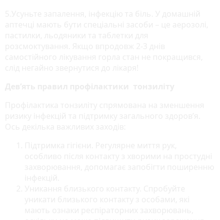
5.Усуньте запалення, інфекцію та біль. У домашній
аптечці мають бути спеціальні засоби – це аерозолі,
пастилки, льодяники та таблетки для
розсмоктування. Якщо впродовж 2-3 днів
самостійного лікування горла стан не покращився,
слід негайно звернутися до лікаря!
Дев’ять правил профілактики тонзиліту
Профілактика тонзиліту спрямована на зменшення
ризику інфекцій та підтримку загального здоров’я.
Ось декілька важливих заходів:
Підтримка гігієни. Регулярне миття рук,
особливо після контакту з хворими на простудні
захворювання, допомагає запобігти поширенню
інфекцій.
Уникання близького контакту. Спробуйте
уникати близького контакту з особами, які
мають ознаки респіраторних захворювань,