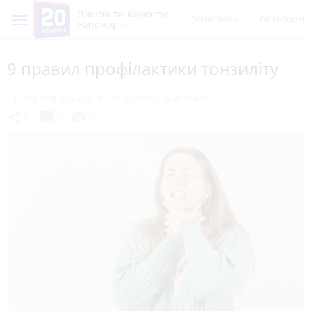
Пишеш ти! Коментує
Всі новини
Обговорен
Житомир
9 правил профілактики тонзиліту
11 червня 2024 р.
20 хвилин (Житомир)
chat_bubble
share
visibility
0
2
37