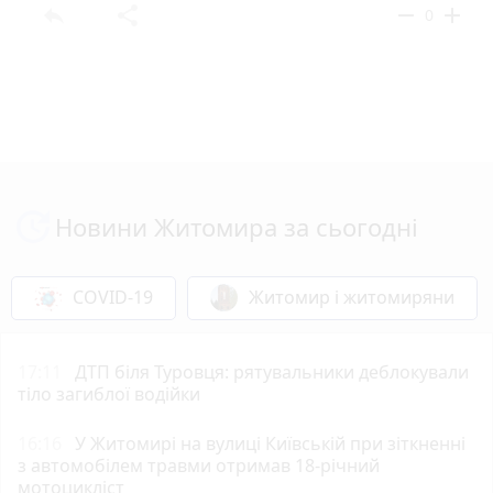
reply
share
remove
add
0
Новини Житомира за сьогодні
COVID-19
Житомир і житомиряни
17:11
ДТП біля Туровця: рятувальники деблокували
тіло загиблої водійки
16:16
У Житомирі на вулиці Київській при зіткненні
з автомобілем травми отримав 18-річний
мотоцикліст