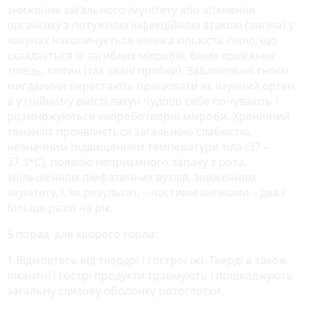
зниження загального імунітету або зіткнення
організму з потужною інфекційною атакою (ангіна),у
лакунах накопичується велика кількість гною, що
складається із загиблих мікробів, білих кров’яних
тілець, клітин (так звані пробки). Заблоковані гноєм
мигдалини перестають працювати як імунний орган,
а у гнійному вмісті лакун чудово себе почувають і
розмножуються хвороботворні мікроби. Хронічний
тонзиліт проявляється загальною слабкістю,
незначним підвищенням температури тіла (37 –
37,3*С), появою неприємного запаху з рота,
збільшенням лімфатичних вузлів, зниженням
імунітету, і, як результат, – частими ангінами – два і
більше разів на рік.
5 порад для хворого горла:
1.Відмовтесь від твердої і гострої їжі. Тверді а також
пікантні і гострі продукти травмують і пошкоджують
загальну слизову оболонку ротоглотки.