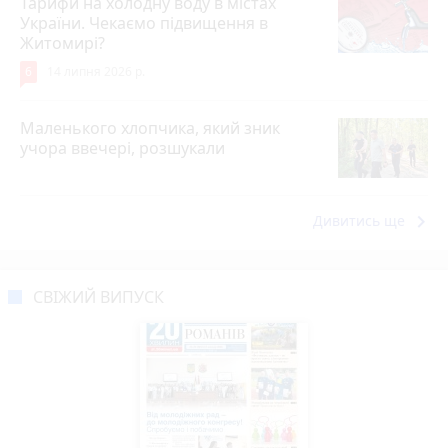
Тарифи на холодну воду в містах
України. Чекаємо підвищення в
Житомирі?
6
14 липня 2026 р.
Маленького хлопчика, який зник
учора ввечері, розшукали
keyboard_arrow_right
Дивитись ще
СВІЖИЙ ВИПУСК