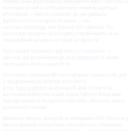
W8less, який розробив ексклюзивний мерч: капсульну
колекцію речей із зображенням символу кампанії
#Розквітай — квітки гортензії. До неї увійшли
футболки різного крою та сукня — на
сьогодні
придбали
вже більше 200 одиниць. Усі
кошти від продажу цього одягу спрямовуються на
перевезення донорської крові до фронту.
Троє людей отримали цей мерч у подарунок —
дівчата, що долучилися до акції
#Святкуй
та здали
кров у день свого повноліття.
Початково кампанія #Розквітай мала тривати рік, але
її продовжили до жовтня поточного
року.
Реєструйтеся
на ДонорUA, аби стежити за
анонсами майбутніх подій, користуйтеся бонусами
від партнерів та піклуйтеся про себе, аби мати змогу
допомагати іншим.
Кампанію втілює ДонорUA за підтримки ІСАР Єднання у
межах проєкту «Ініціатива секторальної підтримки
громадянського суспільства України», що реалізується