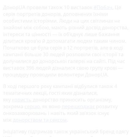
ДонорUA провели також 10 виставок
#Побач
.
Це
серія портретів донорів, доповнених їхніми
особистими історіями. Люди на цих світлинах не
знайомі між собою, мають різний досвід донорства,
інтереси та цінності — їх об’єднує лише бажання
ділитися кров’ю й допомагати людям таким чином.
Початково це була серія з 12 портретів, але в ході
кампанії більше 30 людей розповіли свої історії та
долучилися до донорської галереї на сайті. Під час
виставок 396 людей дізналися свою групу крові —
процедуру проводили волонтери ДонорUA.
В ході першого року кампанії відбулися також 4
тематичних лекції, гості яких дізналися,
яку
користь
донорство приносить організму,
зокрема
серцю
, як воно
перешкоджає
розвитку
онкозахворювань і навіть який зв’язок існує
між
донорством та сексом
.
Ініціативу підтримав також український бренд одягу