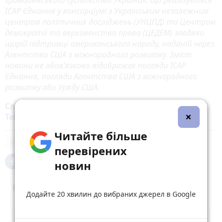
ІСАР Єднання у консорціумі з Українським незалежним
центром політичних досліджень (УНЦПД) та Центром
демократії та верховенства права (ЦЕДЕМ) завдяки
щирій підтримці американського народу, наданій через
Агентство США з міжнародного розвитку. Зміст
новини не обов’язково відображає погляди ІСАР
Єднання, погляди Агентства США з міжнародного
розвитку або Уряду США.
Слідкуйте за новинами Житомира у
Facebook
,
×
Telegram
,
Instagram
,
YouTube
та
Google
Читайте більше
Медики
перевірених
новин
Коментарі
Додайте 20 хвилин до вибраних джерел в Google