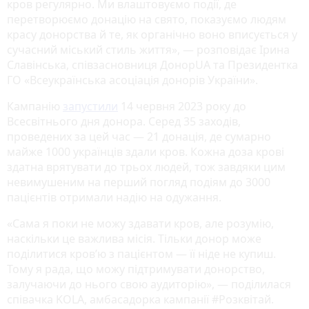
кров регулярно. Ми влаштовуємо події, де
перетворюємо донацію на свято, показуємо людям
красу донорства й те, як органічно воно вписується у
сучасний міський стиль життя», — розповідає Ірина
Славінська, співзасновниця ДонорUA та Президентка
ГО «Всеукраїнська асоціація донорів України».
Кампанію
запустили
14 червня 2023 року до
Всесвітнього дня донора. Серед 35 заходів,
проведених за цей час — 21 донація, де сумарно
майже 1000 українців здали кров. Кожна доза крові
здатна врятувати до трьох людей, тож завдяки цим
невимушеним на перший погляд подіям до 3000
пацієнтів отримали надію на одужання.
«Сама я поки не можу здавати кров, але розумію,
наскільки це важлива місія. Тільки донор може
поділитися кров’ю з пацієнтом — її ніде не купиш.
Тому я рада, що можу підтримувати донорство,
залучаючи до нього свою аудиторію», — поділилася
співачка KOLA, амбасадорка кампанії #Розквітай.