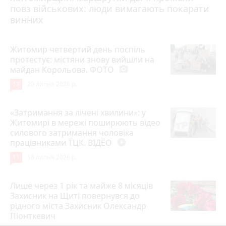
повз військових: люди вимагають покарати
винних
Житомир четвертий день поспіль
протестує: містяни знову вийшли на
майдан Корольова. ФОТО
photo_camera
13
20 липня 2026 р.
«Затримання за лічені хвилини»: у
Житомирі в мережі поширюють відео
силового затримання чоловіка
працівниками ТЦК. ВІДЕО
play_circle_filled
11
18 липня 2026 р.
Лише через 1 рік та майже 8 місяців
Захисник на Щиті повернувся до
рідного міста Захисник Олександр
Піонткевич