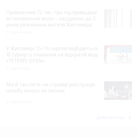
Привласнив 72 тис. грн під приводом
встановлення вікон – засуджено до 2
років ув’язнення жителя Житомира
3 години тому
У Житомирі 15–16 серпня відбудеться
XI турнір із плавання на відкритій воді
«TETERIV OPEN»
7 годин тому
Ми й так сім'я: чи справді реєстрація
шлюбу нічого не змінює
3 години тому
keyboard_arrow_right
Дивитись ще