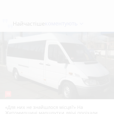
коментують
Найчастіше
19
«Для них не знайшлося місця?» На
Житомирщині маршрутки двічі проїхали
17 липня 2026 р.