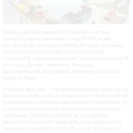
За рік реалізації кампанії #Розквітай у системі
ДонорUA зареєструвалися понад 40 000 нових
донорів крові. Команда провела 35 подій, учасники
яких разом врятували до 3000 пацієнтів, які
потребують переливання крові. Кампанія охопила 10
міст: Київ, Дніпро, Тернопіль, Вінницю,
Кропивницький, Білу Церкву, Житомир, Миколаїв,
Львів та Рівне.
«Турбота про себе — не найпопулярніша тема під час
повномасштабної війни. Її важливість люди зазвичай
усвідомлюють, коли вже виснажилися та вигоріли. Та
у кампанії #Розквітай ми вирішили зробити ставку
саме на це. Ми говоримо про те, яку користь
донорство приносить здоров’ю, як донорам вести
здоровий і комфортний спосіб життя, аби здавати