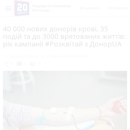
Пишеш ти! Коментує
Всі новини
Обговорен
Житомир
40 000 нових донорів крові, 35
подій та до 3000 врятованих життів:
рік кампанії #Розквітай з ДонорUA
13 червня 2024 р.
20 хвилин (Житомир)
chat_bubble
share
visibility
0
0
15