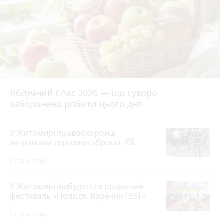
Яблучний Спас 2026 — що суворо
заборонено робити цього дня
У Житомирі правоохоронці
затримали торговця зброєю
photo_camera
6 годин тому
У Житомирі відбудеться родинний
фестиваль «Полісся. Вареник FEST»
5 годин тому