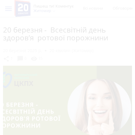
Пишеш ти! Коментує
Всі новини
Обговорен
Житомир
20 березня - Всесвітній день
здоров’я ротової порожнини
20 березня 2025 р.
20 хвилин (Житомир)
chat_bubble
share
visibility
1
0
15