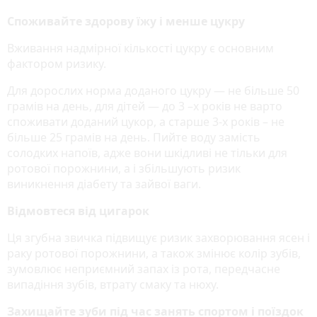
Споживайте здорову їжу і менше цукру
Вживання надмірної кількості цукру є основним
фактором ризику.
Для дорослих норма доданого цукру — не більше 50
грамів на день, для дітей — до 3 –х років не варто
споживати доданий цукор, а старше 3-х років – не
більше 25 грамів на день. Пийте воду замість
солодких напоїв, адже вони шкідливі не тільки для
ротової порожнини, а і збільшують ризик
виникнення діабету та зайвої ваги.
Відмовтеся від цигарок
Ця згубна звичка підвищує ризик захворювання ясен і
раку ротової порожнини, а також змінює колір зубів,
зумовлює неприємний запах із рота, передчасне
випадіння зубів, втрату смаку та нюху.
Захищайте зуби під час занять спортом і поїздок