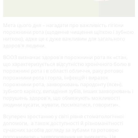
Мета цього дня – нагадати про важливість гігієни
порожнини рота (щоденне чищення щіткою і зубною
ниткою), адже це є дуже важливим для загального
здоров'я людини.
ВООЗ визначає здоров'я порожнини рота як «стан,
що характеризується відсутністю хронічного болю в
порожнині рота і в області обличчя, раку ротової
порожнини рота і горла, інфекцій і виразок
порожнини рота, захворювань пародонту (ясен),
зубного карієсу, випадіння зубів, інших захворювань і
порушень здоров'я, що обмежують можливості
людини кусати, жувати, посміхатися, говорити».
Всупереч зростанню у світі рівня стоматологічної
допомоги, а також доступності й різноманітності
сучасних засобів догляду за зубами та ротовою
порожниною – захворювання не зникають. Це