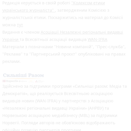
Редакція керується в своїй роботі
"Кодексом етики
українського журналіста"
, затвердженим Комісією з
журналістської етики. Поскаржитись на матеріал до Комісії
можна
тут
Видання є членом
Асоціації Незалежні регіональні видавці
України
та Всесвітньої асоціації видавців
WAN-IFRA
Матеріали з позначками "Новини компаній", "Прес-служба",
"Реклама" та "Партнерський проєкт" опубліковані на правах
реклами.
Здійснено за підтримки програми «Сильніші разом: Медіа та
Демократія», що реалізується Всесвітньою асоціацією
видавців новин (WAN-IFRA) у партнерстві з Асоціацією
«Незалежні регіональні видавці України» (АНРВУ) та
Норвезькою асоціацією медіабізнесу (MBL) за підтримки
Норвегії. Погляди авторів не обов’язково відображають
офіційну позицію партнерів програми.