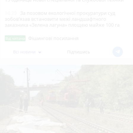
16:39
За позовом екологічної прокуратури суд
зобов’язав встановити межі ландшафтного
заказника «Зелена лагуна» площею майже 100 га
Фішингові посилання
Від читача
Всі новини
Підпишись