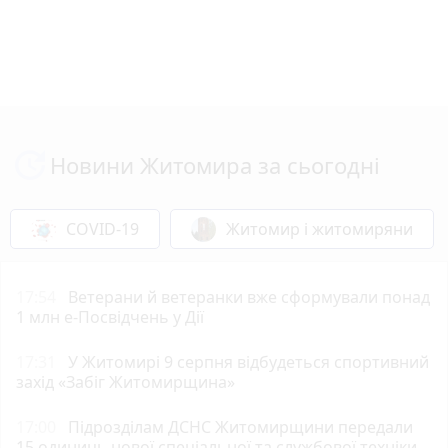
Новини Житомира за сьогодні
COVID-19
Житомир і житомиряни
17:54
Ветерани й ветеранки вже сформували понад
1 млн е-Посвідчень у Дії
17:31
У Житомирі 9 серпня відбудеться спортивний
захід «Забіг Житомирщина»
17:00
Підрозділам ДСНС Житомирщини передали
15 одиниць нової спеціальної та службової техніки