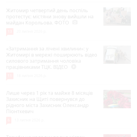
Житомир четвертий день поспіль
протестує: містяни знову вийшли на
майдан Корольова. ФОТО
photo_camera
13
20 липня 2026 р.
«Затримання за лічені хвилини»: у
Житомирі в мережі поширюють відео
силового затримання чоловіка
працівниками ТЦК. ВІДЕО
play_circle_filled
11
18 липня 2026 р.
Лише через 1 рік та майже 8 місяців
Захисник на Щиті повернувся до
рідного міста Захисник Олександр
Піонткевич
6
13 липня 2026 р.