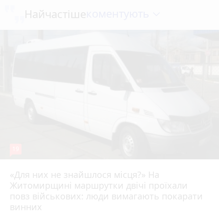
коментують
Найчастіше
19
«Для них не знайшлося місця?» На
Житомирщині маршрутки двічі проїхали
17 липня 2026 р.
повз військових: люди вимагають покарати
винних