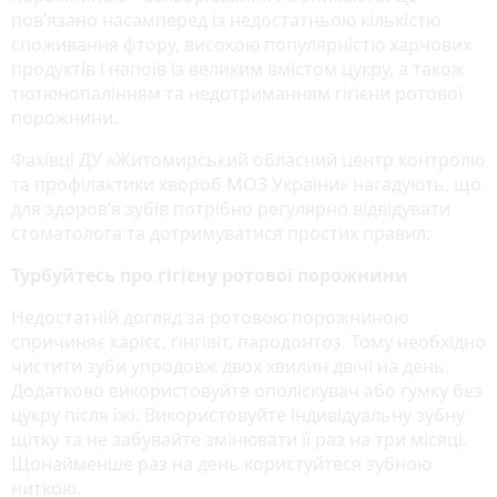
пов’язано насамперед із недостатньою кількістю
споживання фтору, високою популярністю харчових
продуктів і напоїв із великим вмістом цукру, а також
тютюнопалінням та недотриманням гігієни ротової
порожнини.
Фахівці ДУ «Житомирський обласний центр контролю
та профілактики хвороб МОЗ України» нагадують, що
для здоров’я зубів потрібно регулярно відвідувати
стоматолога та дотримуватися простих правил:
Турбуйтесь про гігієну ротової порожнини
Недостатній догляд за ротовою порожниною
спричиняє карієс, гінгівіт, пародонтоз. Тому необхідно
чистити зуби упродовж двох хвилин двічі на день.
Додатково використовуйте ополіскувач або гумку без
цукру після їжі. Використовуйте індивідуальну зубну
щітку та не забувайте змінювати її раз на три місяці.
Щонайменше раз на день користуйтеся зубною
ниткою.