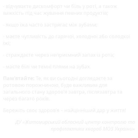
- відчуваєте дискомфорт чи біль у роті, а також
важкість під час жування певних продуктів;
- якщо їжа часто застрягає між зубами;
- маєте чутливість до гарячої, холодної або солодкої
їжі;
- страждаєте через неприємний запах із рота;
- маєте білі чи темні плями на зубах.
Пам’ятайте:
Те, як ви сьогодні доглядаєте за
ротовою порожниною, буде важливим для
загального стану здоров’я завтра, післязавтра та
через багато років.
Бережіть своє здоров’я – найцінніший дар у життя!
ДУ «Житомирський обласний центр контролю та
профілактики хвороб МОЗ України»