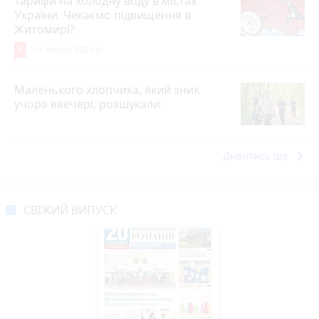
Тарифи на холодну воду в містах
України. Чекаємо підвищення в
Житомирі?
6
14 липня 2026 р.
Маленького хлопчика, який зник
учора ввечері, розшукали
keyboard_arrow_right
Дивитись ще
СВІЖИЙ ВИПУСК