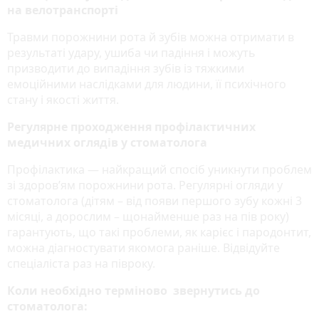
на велотранспорті
Травми порожнини рота й зубів можна отримати в
результаті удару, ушиба чи падіння і можуть
призводити до випадіння зубів із тяжкими
емоційними наслідками для людини, її психічного
стану і якості життя.
Регулярне проходження профілактичних
медичних оглядів у стоматолога
Профілактика — найкращий спосіб уникнути проблем
зі здоров’ям порожнини рота. Регулярні огляди у
стоматолога (дітям – від появи першого зубу кожні 3
місяці, а дорослим – щонайменше раз на пів року)
гарантують, що такі проблеми, як карієс і пародонтит,
можна діагностувати якомога раніше. Відвідуйте
спеціаліста раз на півроку.
Коли необхідно терміново звернутись до
стоматолога: