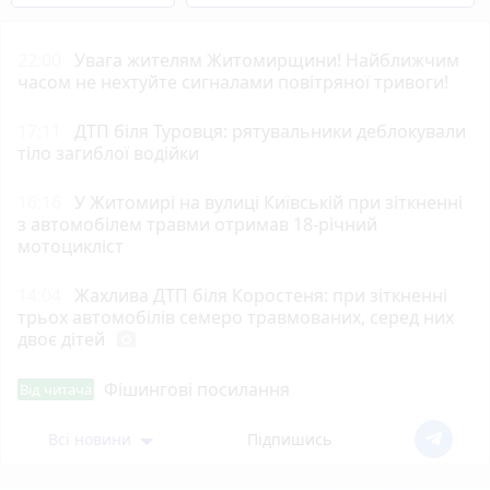
22:00
Увага жителям Житомирщини! Найближчим
часом не нехтуйте сигналами повітряної тривоги!
17:11
ДТП біля Туровця: рятувальники деблокували
тіло загиблої водійки
16:16
У Житомирі на вулиці Київській при зіткненні
з автомобілем травми отримав 18-річний
мотоцикліст
14:04
Жахлива ДТП біля Коростеня: при зіткненні
трьох автомобілів семеро травмованих, серед них
двоє дітей
photo_camera
Фішингові посилання
Від читача
Всі новини
Підпишись