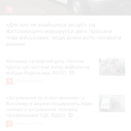
19
«Для них не знайшлося місця?» На
Житомирщині маршрутки двічі проїхали
17 липня 2026 р.
повз військових: люди вимагають покарати
винних
Житомир четвертий день поспіль
протестує: містяни знову вийшли на
майдан Корольова. ФОТО
photo_camera
14
20 липня 2026 р.
«Затримання за лічені хвилини»: у
Житомирі в мережі поширюють відео
силового затримання чоловіка
працівниками ТЦК. ВІДЕО
play_circle_filled
11
18 липня 2026 р.