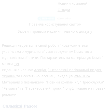
Новини компаній
Огляди
Правила користування сайтом
Умови і правила надання платного доступу
Редакція керується в своїй роботі
"Кодексом етики
українського журналіста"
, затвердженим Комісією з
журналістської етики. Поскаржитись на матеріал до Комісії
можна
тут
Видання є членом
Асоціації Незалежні регіональні видавці
України
та Всесвітньої асоціації видавців
WAN-IFRA
Матеріали з позначками "Новини компаній", "Прес-служба",
"Реклама" та "Партнерський проєкт" опубліковані на правах
реклами.