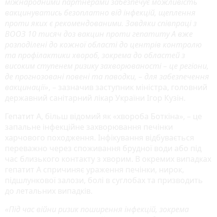
міжнародними партнерами забезпечує можливість
вакцинуватись безоплатно від інфекцій, щеплення
проти яких є рекомендованими. Завдяки співпраці з
ВООЗ 10 тисяч доз вакцин проти гепатиту А вже
розподілені до кожної області до центрів контролю
та профілактики хвороб, зокрема до областей з
високим ступенем ризику захворюваності – це регіони,
де прогнозовані повені та паводки, – для забезпечення
вакцинації»
, – зазначив заступник міністра, головний
державний санітарний лікар України Ігор Кузін.
Гепатит А, більш відомий як «хвороба Боткіна», – це
запальне інфекційне захворювання печінки
харчового походження. Інфікування відбувається
переважно через споживання брудної води або під
час близького контакту з хворим. В окремих випадках
гепатит А спричиняє ураження печінки, нирок,
підшлункової залози, болі в суглобах та призводить
до летальних випадків.
«Під час війни ризик поширення інфекцій, зокрема