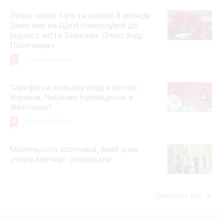
Лише через 1 рік та майже 8 місяців
Захисник на Щиті повернувся до
рідного міста Захисник Олександр
Піонткевич
6
13 липня 2026 р.
Тарифи на холодну воду в містах
України. Чекаємо підвищення в
Житомирі?
6
14 липня 2026 р.
Маленького хлопчика, який зник
учора ввечері, розшукали
keyboard_arrow_right
Дивитись ще