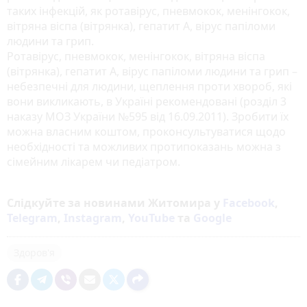
таких інфекцій, як ротавірус, пневмокок, менінгокок,
вітряна віспа (вітрянка), гепатит А, вірус папіломи
людини та грип.
Ротавірус, пневмокок, менінгокок, вітряна віспа
(вітрянка), гепатит А, вірус папіломи людини та грип –
небезпечні для людини, щеплення проти хвороб, які
вони викликають, в Україні рекомендовані (розділ 3
наказу МОЗ України №595 від 16.09.2011). Зробити їх
можна власним коштом, проконсультуватися щодо
необхідності та можливих протипоказань можна з
сімейним лікарем чи педіатром.
Слідкуйте за новинами Житомира у
Facebook
,
Telegram
,
Instagram
,
YouTube
та
Google
Здоров'я