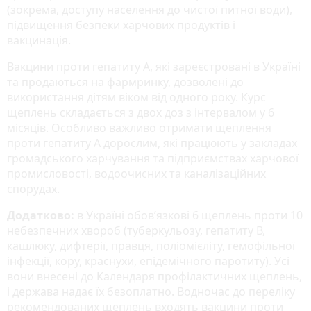
(зокрема, доступу населення до чистої питної води),
підвищення безпеки харчових продуктів і
вакцинація.
Вакцини проти гепатиту А, які зареєстровані в Україні
та продаються на фармринку, дозволені до
використання дітям віком від одного року. Курс
щеплень складається з двох доз з інтервалом у 6
місяців. Особливо важливо отримати щеплення
проти гепатиту А дорослим, які працюють у закладах
громадського харчування та підприємствах харчової
промисловості, водоочисних та каналізаційних
спорудах.
Додатково:
в Україні обов’язкові 6 щеплень проти 10
небезпечних хвороб (туберкульозу, гепатиту В,
кашлюку, дифтерії, правця, поліомієліту, гемофільної
інфекції, кору, краснухи, епідемічного паротиту). Усі
вони внесені до Календаря профілактичних щеплень,
і держава надає їх безоплатно. Водночас до переліку
рекомендованих щеплень входять вакцини проти