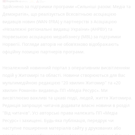
Здійснено за підтримки програми «Сильніші разом: Медіа та
Демократія», що реалізується Всесвітньою асоціацією
видавців новин (WAN-IFRA) у партнерстві з Асоціацією
«Незалежні регіональні видавці України» (АНРВУ) та
Норвезькою асоціацією медіабізнесу (MBL) за підтримки
Норвегії. Погляди авторів не обов’язково відображають
офіційну позицію партнерів програми.
Незалежний новинний портал з оперативним висвітленням
подій у Житомирі та області. Новини створюються для Вас
мультимедійною редакцією "20 хвилин Житомир" та «20
хвилин Романів» видавець ПП «Медіа Ресурс». Ми
висвітлюємо важливі та цікаві події, людей, життя Житомира.
Редакція запрошує читачів додавати власні новини в розділ
"Від читачів". Усі авторські права належать ПП «Медіа
Ресурс» і захищені. Будь-яка публiкацiя, передрук чи
наступне поширення матеріалів сайту у друкованих або