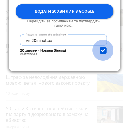
ДОДАТИ 20 ХВИЛИН В GOOGLE
У Житомирі на вулиці Київській при
зіткненні з автомобілем травми
отримав 18-річний мотоцикліст
6 годин тому
Пенсія може зрости більш ніж на 50%:
як збільшити виплати
9 годин тому
Штраф за неволодіння державною
мовою: деталі нового законопроєкту
10 годин тому
У Старій Котельні поліцейські взяли
під варту підозрюваного в замаху на
вбивство
Вчора о 16:08