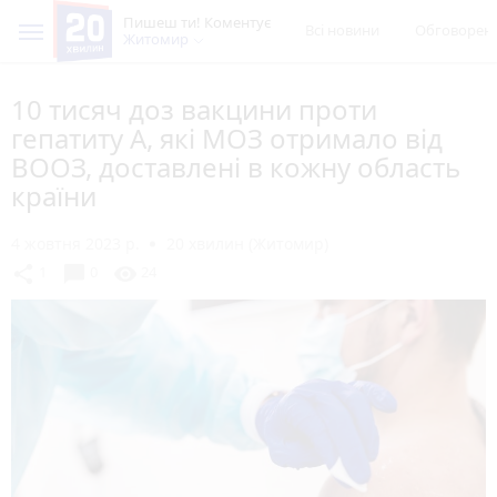
Пишеш ти! Коментує
Всі новини
Обговорен
Житомир
10 тисяч доз вакцини проти
гепатиту А, які МОЗ отримало від
ВООЗ, доставлені в кожну область
країни
4 жовтня 2023 р.
20 хвилин (Житомир)
chat_bubble
share
visibility
1
0
24