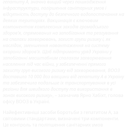
гепатиту А, значно вищий через пошкодження
інфраструктури, погіршення санітарних умов і
відсутність доступу до безпечного водопостачання на
деяких територіях. Вакцинація є ключовим
компонентом комплексних заходів громадського
здоров’я, спрямованих на запобігання та реагування
на спалахи захворювань, захист групи ризику і, як
наслідок, зменшення навантаження на систему
охорони здоров’я. Щоб підтримати уряд України у
запобіганні масштабним спалахам захворювання
населення під час війни, у забезпеченні прямого
захисту груп високого ризику від захворювання, ВООЗ
доставила 10 000 доз вакцини від гепатиту А в Україну
та забезпечила подальше їх транспортування в усі
регіони для швидкого доступу та використання в
зонах високого ризику»
, – зазначив Ярно Хабіхт, голова
офісу ВООЗ в Україні.
Найефективніші засоби боротьби з гепатитом А, за
світовими стандартами, визначені три компоненти.
Це контроль та поліпшення санітарних умов