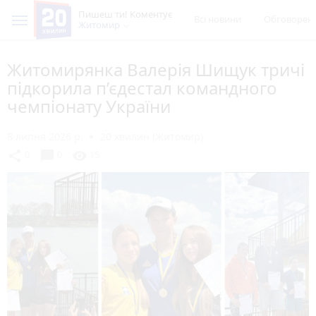
Пишеш ти! Коментує
Всі новини
Обговорен
Житомир
Житомирянка Валерія Шищук тричі
підкорила п’єдестал командного
чемпіонату України
8 липня 2026 р.
20 хвилин (Житомир)
chat_bubble
share
visibility
0
0
15