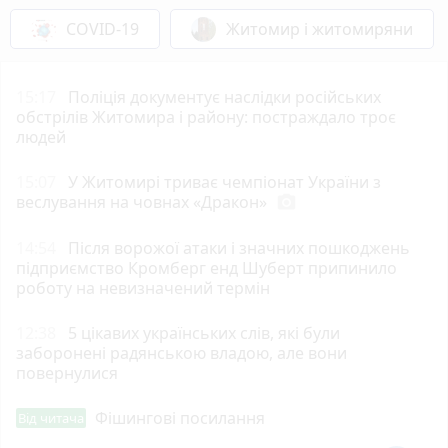
COVID-19
Житомир і житомиряни
15:17
Поліція документує наслідки російських
обстрілів Житомира і району: постраждало троє
людей
15:07
У Житомирі триває чемпіонат України з
веслування на човнах «Дракон»
photo_camera
14:54
Після ворожої атаки і значних пошкоджень
підприємство Кромберг енд Шуберт припинило
роботу на невизначений термін
12:38
5 цікавих українських слів, які були
заборонені радянською владою, але вони
повернулися
Фішингові посилання
Від читача