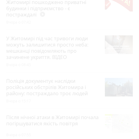
Житомирі пошкоджено приватні
будинки і підприємство - є
постраждалі
play_circle_filled
Вчора о 07:42
У Житомирі під час тривоги люди
можуть залишитися просто неба:
мешканці повідомляють про
зачинене укриття. ВІДЕО
Вчора о 08:45
Поліція документує наслідки
російських обстрілів Житомира і
району: постраждало троє людей
Вчора о 15:17
Після нічної атаки в Житомирі почала
погіршуватися якість повітря
Вчора о 07:55