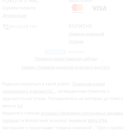
РОБОТА У НАС
Шукаєм таланти
Детальніше
КОРИСНЕ
phone_in_talk
(0412)418-189
Новини компаній
Огляди
Правила користування сайтом
Умови і правила надання платного доступу
Редакція керується в своїй роботі
"Кодексом етики
українського журналіста"
, затвердженим Комісією з
журналістської етики. Поскаржитись на матеріал до Комісії
можна
тут
Видання є членом
Асоціації Незалежні регіональні видавці
України
та Всесвітньої асоціації видавців
WAN-IFRA
Матеріали з позначками "Новини компаній", "Прес-служба",