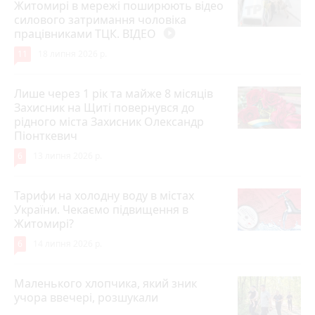
Житомирі в мережі поширюють відео
силового затримання чоловіка
працівниками ТЦК. ВІДЕО
play_circle_filled
11
18 липня 2026 р.
Лише через 1 рік та майже 8 місяців
Захисник на Щиті повернувся до
рідного міста Захисник Олександр
Піонткевич
6
13 липня 2026 р.
Тарифи на холодну воду в містах
України. Чекаємо підвищення в
Житомирі?
6
14 липня 2026 р.
Маленького хлопчика, який зник
учора ввечері, розшукали