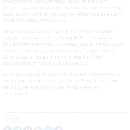
майстерності, наполегливої праці та великого
потенціалу молодої спортсменки. Валерія впевнено
заявляє про себе як про одну з найперспективніших
веслувальниць Житомирщини.
Вітаємо Валерію з блискучим виступом та щиро
дякуємо її тренеру Дятлу Валерію Борисовичу за
професійну підготовку, щоденну працю, підтримку та
вагомий внесок у розвиток молодої спортсменки.
Саме завдяки спільній наполегливій роботі
народжуються такі яскраві перемоги!
Бажаємо Валерії та її наставнику нових спортивних
звершень, впевнених стартів і ще більше золотих
нагород на всеукраїнських та міжнародних
змаганнях!
Спорт