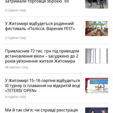
затримали торговця зброєю
photo_camera
4 години тому
У Житомирі відбудеться родинний
фестиваль «Полісся. Вареник FEST»
2 години тому
Привласнив 72 тис. грн під приводом
встановлення вікон – засуджено до 2
років ув’язнення жителя Житомира
38 хвилин тому
У Житомирі 15–16 серпня відбудеться
XI турнір із плавання на відкритій воді
«TETERIV OPEN»
4 години тому
Ми й так сім'я: чи справді реєстрація