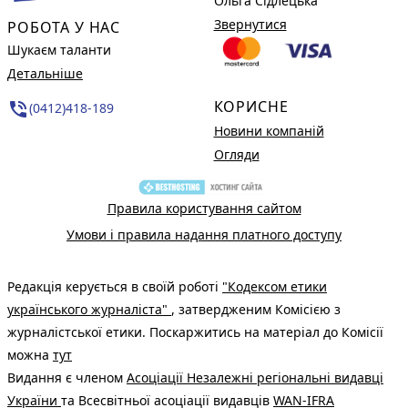
Ольга Сідлецька
Звернутися
РОБОТА У НАС
Шукаєм таланти
Детальніше
КОРИСНЕ
phone_in_talk
(0412)418-189
Новини компаній
Огляди
Правила користування сайтом
Умови і правила надання платного доступу
Редакція керується в своїй роботі
"Кодексом етики
українського журналіста"
, затвердженим Комісією з
журналістської етики. Поскаржитись на матеріал до Комісії
можна
тут
Видання є членом
Асоціації Незалежні регіональні видавці
України
та Всесвітньої асоціації видавців
WAN-IFRA