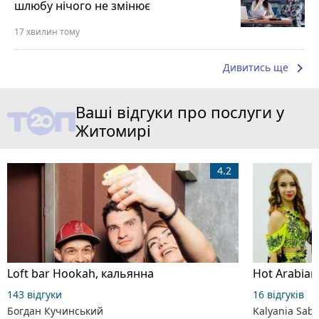
шлюбу нічого не змінює
17 хвилин тому
keyboard_arrow_right
Дивитись ще
Ваші відгуки про послуги у
Житомирі
4.2
Loft bar Hookah, кальянна
143 відгуки
16 відгуків
Богдан Кучинський
Kalyania Sabe