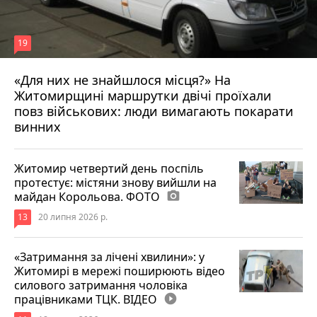
19
«Для них не знайшлося місця?» На
Житомирщині маршрутки двічі проїхали
17 липня 2026 р.
повз військових: люди вимагають покарати
винних
Житомир четвертий день поспіль
протестує: містяни знову вийшли на
майдан Корольова. ФОТО
photo_camera
13
20 липня 2026 р.
«Затримання за лічені хвилини»: у
Житомирі в мережі поширюють відео
силового затримання чоловіка
працівниками ТЦК. ВІДЕО
play_circle_filled