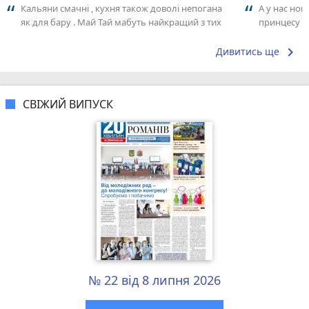
Кальяни смачні , кухня також доволі непогана
А у нас нов
як для бару . Май Тай мабуть найкращий з тих
принцесу т
що я куштував ) . Повернуся до...
keyboard_arrow_right
Дивитись ще
СВІЖИЙ ВИПУСК
№ 22 від 8 липня 2026