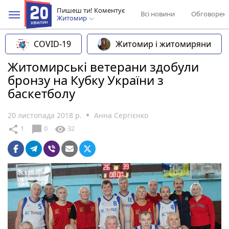
Пишеш ти! Коментує
Всі новини
Обговорен
Житомир
COVID-19
Житомир і житомиряни
Житомирські ветерани здобули
бронзу на Кубку України з
баскетболу
20 листопада 2018 р.
Анна Сергієнко
chat_bubble
share
visibility
1
0
32