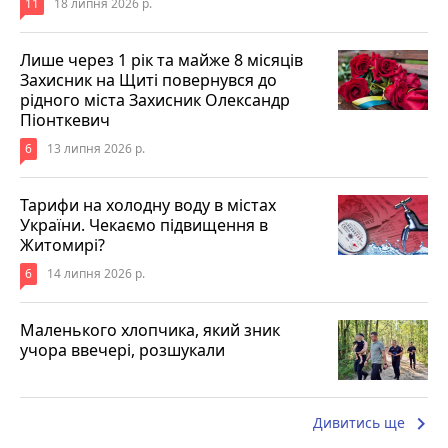
11
18 липня 2026 р.
Лише через 1 рік та майже 8 місяців
Захисник на Щиті повернувся до
рідного міста Захисник Олександр
Піонткевич
6
13 липня 2026 р.
Тарифи на холодну воду в містах
України. Чекаємо підвищення в
Житомирі?
6
14 липня 2026 р.
Маленького хлопчика, який зник
учора ввечері, розшукали
keyboard_arrow_right
Дивитись ще