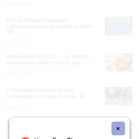
8 годин тому
У річці Мика в Радомишлі
зафіксовано масову загибель риби
photo_camera
6 годин тому
Яблучний Спас 2026 — що суворо
заборонено робити цього дня
Вчора о 10:00
У Житомирі правоохоронці
затримали торговця зброєю
photo_camera
Вчора об 11:21
keyboard_arrow_right
Дивитись ще
×