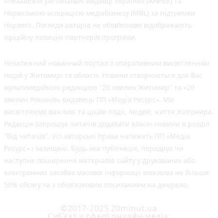
«Незалежні регіональні видавці України» (АНРВУ) та
Норвезькою асоціацією медіабізнесу (MBL) за підтримки
Норвегії. Погляди авторів не обов’язково відображають
офіційну позицію партнерів програми.
Незалежний новинний портал з оперативним висвітленням
подій у Житомирі та області. Новини створюються для Вас
мультимедійною редакцією "20 хвилин Житомир" та «20
хвилин Романів» видавець ПП «Медіа Ресурс». Ми
висвітлюємо важливі та цікаві події, людей, життя Житомира.
Редакція запрошує читачів додавати власні новини в розділ
"Від читачів". Усі авторські права належать ПП «Медіа
Ресурс» і захищені. Будь-яка публiкацiя, передрук чи
наступне поширення матеріалів сайту у друкованих або
електронних засобах масової інформації можлива не більше
50% обсягу та з обов'язковим посиланням на джерело.
©2017-2025 20minut.ua
Cуб'єкт у сфері онлайн-медіа;