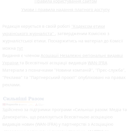
Правила користування сайтом
Умови і правила надання платного доступу
Редакція керується в своїй роботі
"Кодексом етики
українського журналіста"
, затвердженим Комісією з
журналістської етики. Поскаржитись на матеріал до Комісії
можна
тут
Видання є членом
Асоціації Незалежні регіональні видавці
України
та Всесвітньої асоціації видавців
WAN-IFRA
Матеріали з позначками "Новини компаній", "Прес-служба",
"Реклама" та "Партнерський проєкт" опубліковані на правах
реклами.
Здійснено за підтримки програми «Сильніші разом: Медіа та
Демократія», що реалізується Всесвітньою асоціацією
видавців новин (WAN-IFRA) у партнерстві з Асоціацією