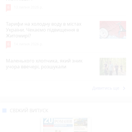
6
13 липня 2026 р.
Тарифи на холодну воду в містах
України. Чекаємо підвищення в
Житомирі?
6
14 липня 2026 р.
Маленького хлопчика, який зник
учора ввечері, розшукали
keyboard_arrow_right
Дивитись ще
СВІЖИЙ ВИПУСК