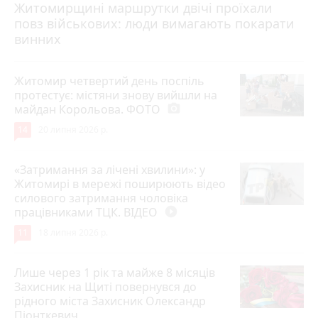
Житомирщині маршрутки двічі проїхали
17 липня 2026 р.
повз військових: люди вимагають покарати
винних
Житомир четвертий день поспіль
протестує: містяни знову вийшли на
майдан Корольова. ФОТО
photo_camera
14
20 липня 2026 р.
«Затримання за лічені хвилини»: у
Житомирі в мережі поширюють відео
силового затримання чоловіка
працівниками ТЦК. ВІДЕО
play_circle_filled
11
18 липня 2026 р.
Лише через 1 рік та майже 8 місяців
Захисник на Щиті повернувся до
рідного міста Захисник Олександр
Піонткевич