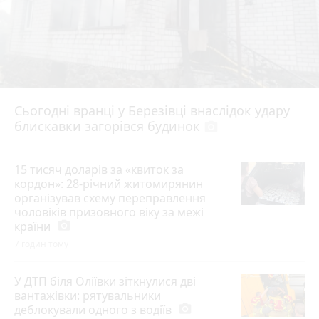
Сьогодні вранці у Березівці внаслідок удару
блискавки загорівся будинок
photo_camera
15 тисяч доларів за «квиток за
кордон»: 28-річний житомирянин
організував схему переправлення
чоловіків призовного віку за межі
країни
photo_camera
7 годин тому
У ДТП біля Оліївки зіткнулися дві
вантажівки: рятувальники
деблокували одного з водіїв
photo_camera