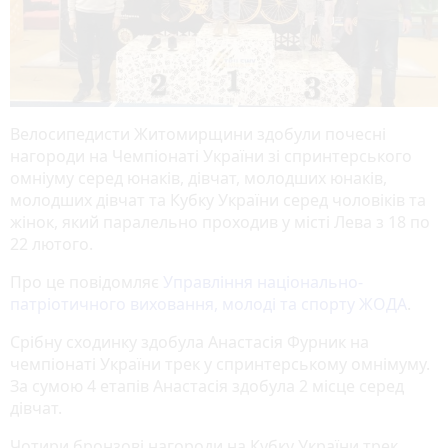
Велосипедисти Житомирщини здобули почесні
нагороди на Чемпіонаті України зі спринтерського
омніуму серед юнаків, дівчат, молодших юнаків,
молодших дівчат та Кубку України серед чоловіків та
жінок, який паралельно проходив у місті Лева з 18 по
22 лютого.
Про це повідомляє
Управління національно-
патріотичного виховання, молоді та спорту ЖОДА
.
Срібну сходинку здобула Анастасія Фурник на
чемпіонаті України трек у спринтерському омнімуму.
За сумою 4 етапів Анастасія здобула 2 місце серед
дівчат.
Чотири бронзові нагороди на Кубку України трек