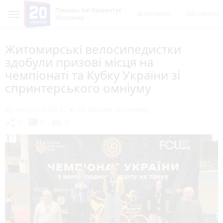
Пишеш ти! Коментує
Всі новини
Обговорен
Житомир
Житомирські велосипедистки
здобули призові місця на
чемпіонаті та Кубку України зі
спринтерського омніуму
26 лютого 2024 р.
20 хвилин (Житомир)
chat_bubble
share
visibility
2
0
26