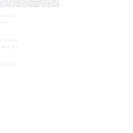
иатлону
аків
команда
волі до
ердивши