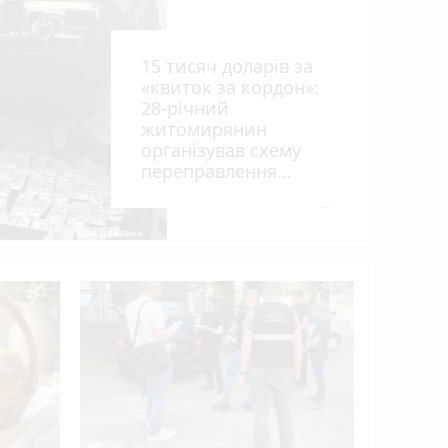
15 тисяч доларів за
«квиток за кордон»:
28-річний
житомирянин
організував схему
переправлення
чоловіків призовного
віку за межі країни
photo_camera
рії
оків
У ДТП біл
вантажів
деблокув