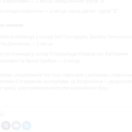
р Кирилович — 2 місце серед юнаків групи “Б”
ксандра Бороніна — 2 місце серед дівчат групи “Б”
і заліки:
овіча команда у складі Іллі Гончарука, Даніїла Умінськог
іти Данченка — 3 місце
оча команда у складі Есмеральди Ковальчук, Катерини
илович та Аріни Грибан — 2 місце
таємо спортсменів та їхніх тренерів з високими спортив
атами й яскравими виступами. Ці досягнення — результа
 праці, цілеспрямованості та командного духу.
он