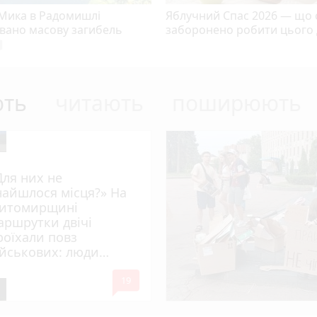
 Мика в Радомишлі
Яблучний Спас 2026 — що 
овано масову загибель
заборонено робити цього
era
ють
читають
поширюють
Для них не
найшлося місця?» На
итомирщині
аршрутки двічі
роїхали повз
ійськових: люди
имагають покарати
mode_comment
инних
19