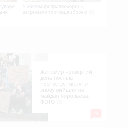
суворо
У Житомирі правоохоронці
 дня
затримали торговця зброєю
photo_camera
Житомир четвертий
день поспіль
протестує: містяни
знову вийшли на
майдан Корольова.
ФОТО
photo_camera
mode_comment
14