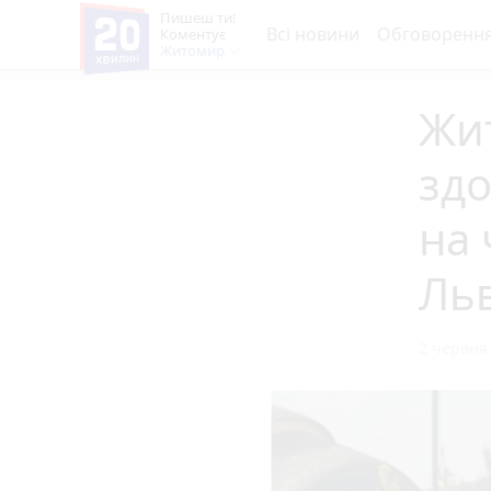
Пишеш ти!
Всі новини
Обговоренн
Коментує
Житомир
Жит
здо
на 
Льв
2 червня 