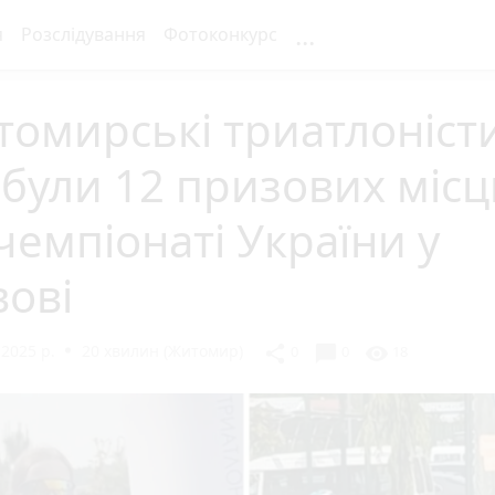
...
я
Розслідування
Фотоконкурс
омирські триатлоніст
були 12 призових місц
чемпіонаті України у
ові
2025 р.
20 хвилин (Житомир)
chat_bubble
share
visibility
0
0
18