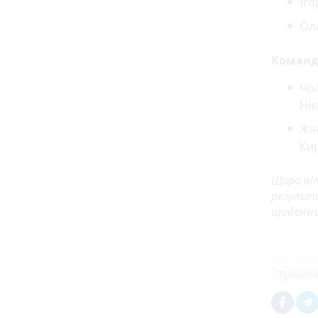
Іго
Оле
Командн
Чол
Нік
Жін
Кир
Щиро ві
результ
щоденної
Триатл