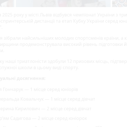
 2025 року у місті Львів відбувся чемпіонат України з тр
спринтерській дистанції та етап Кубку України серед юн
”.
я зібрали найсильніших молодих спортсменів країни, а 
ирщини продемонструвала високий рівень підготовки й 
и.
мку наші триатлоністи здобули 12 призових місць, підтв
отужної школи в цьому виді спорту.
уальні досягнення:
я Гончарук — 1 місце серед юніорів
еральда Ковальчук — 1 місце серед дівчат
ерина Кирилович — 2 місце серед дівчат
’ям Садигова — 2 місце серед юніорок