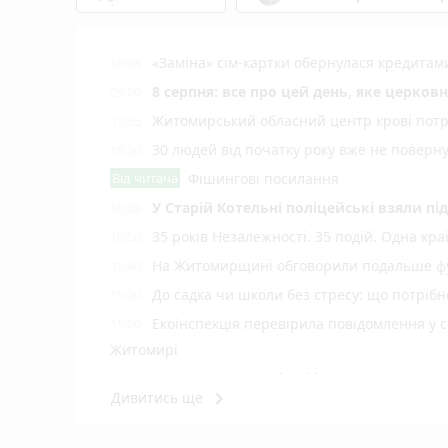
«Заміна» сім-картки обернулася кредита
10:04
8 серпня: все про цей день, яке церков
09:00
Житомирський обласний центр крові потр
17:55
30 людей від початку року вже не повер
16:30
Від читача
Фішингові посилання
У Старій Котельні поліцейські взяли пі
16:08
35 років Незалежності. 35 подій. Одна кра
16:00
На Житомирщині обговорили подальше фу
15:40
До садка чи школи без стресу: що потріб
15:20
Екоінспекція перевірила повідомлення у с
15:00
Житомирі
Н️а Житомирщині зафіксовано рекордну 
14:40
keyboard_arrow_right
Дивитись ще
На офіційних пляжах області купатися 
14:17
У Житомирі у свято Яблучного Спаса «Пи
14:00