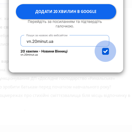
ДОДАТИ 20 ХВИЛИН В GOOGLE
ми: жителька Звягельщини потрапила на гачок шахраїв
не свято, прикмети, забобони і погода у Житомирі
ебує донорів з негативним резусом!
нулися додому після відпочинку на водоймах Житомирщини
д варту підозрюваного в замаху на вбивство
їна. Одне серце
нкціонування ДП «Дослідне господарство «Рихальське»
но зробити батькам перед початком навчального року?
оцмережах про стихійні сміттєзвалища біля місць відпочинку в
спеку: +38°C
не рекомендовано: вода на відповідає нормам
ріг пам'яті» об' єднав рідних загиблих Захисників і Захис