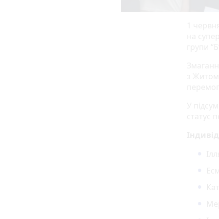
1 червня
на супер
групи “Б
Змаганн
з Житом
перемог
У підсу
статус п
Індивід
Ілл
Есм
Кат
Мер