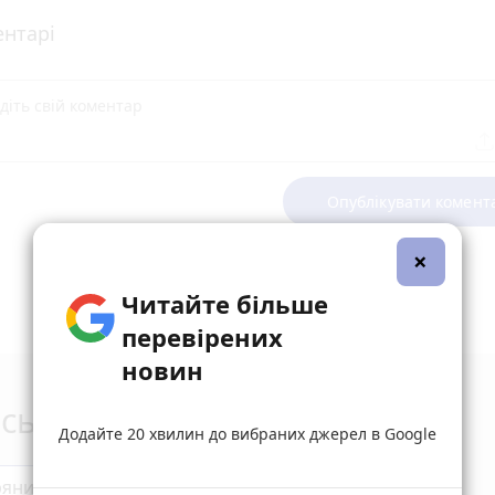
нтарі
Опублікувати комент
×
Читайте більше
перевірених
новин
сьогодні
Додайте 20 хвилин до вибраних джерел в Google
ряни