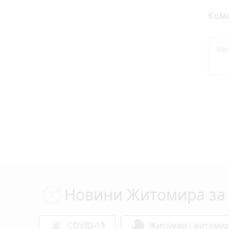
Коме
Новини Житомира за 
COVID-19
Житомир і житоми