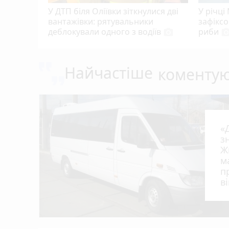
У ДТП біля Оліївки зіткнулися дві
У річці
вантажівки: рятувальники
зафікс
деблокували одного з водіїв
риби
photo_camera
photo_cam
Найчастіше
коменту
«
з
Ж
м
п
в
в
в