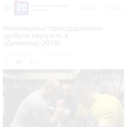
Пишеш ти! Коментує
Всі новини
Обговорен
Житомир
Житомирські прикордонники
здобули першість в
«Динаміаді-2018»
26 жовтня 2018 р.
Анна Сергієнко
chat_bubble
share
visibility
1
0
107