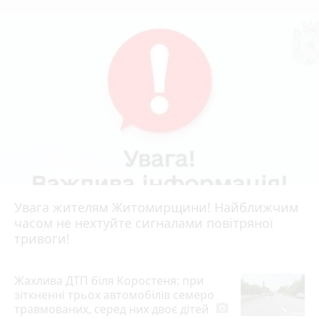
Увага жителям Житомирщини! Найближчим
часом не нехтуйте сигналами повітряної
тривоги!
Жахлива ДТП біля Коростеня: при
зіткненні трьох автомобілів семеро
травмованих, серед них двоє дітей
photo_camera