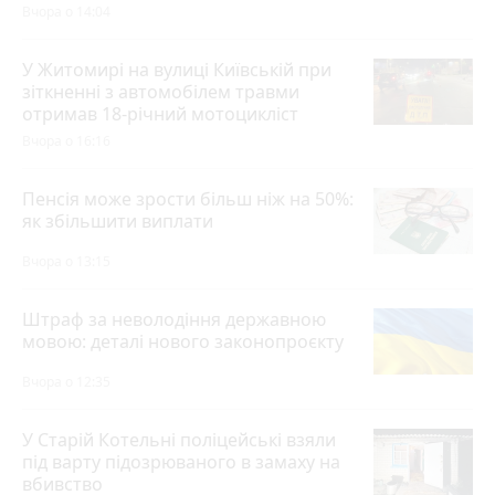
Вчора о 14:04
У Житомирі на вулиці Київській при
зіткненні з автомобілем травми
отримав 18-річний мотоцикліст
Вчора о 16:16
Пенсія може зрости більш ніж на 50%:
як збільшити виплати
Вчора о 13:15
Штраф за неволодіння державною
мовою: деталі нового законопроєкту
Вчора о 12:35
У Старій Котельні поліцейські взяли
під варту підозрюваного в замаху на
вбивство