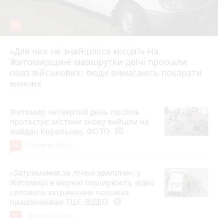
19
«Для них не знайшлося місця?» На
Житомирщині маршрутки двічі проїхали
17 липня 2026 р.
повз військових: люди вимагають покарати
винних
Житомир четвертий день поспіль
протестує: містяни знову вийшли на
майдан Корольова. ФОТО
photo_camera
14
20 липня 2026 р.
«Затримання за лічені хвилини»: у
Житомирі в мережі поширюють відео
силового затримання чоловіка
працівниками ТЦК. ВІДЕО
play_circle_filled
11
18 липня 2026 р.