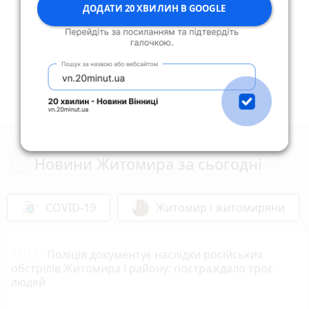
ДОДАТИ 20 ХВИЛИН В GOOGLE
Опублікувати коментар
Новини Житомира за сьогодні
COVID-19
Житомир і житомиряни
15:17
Поліція документує наслідки російських
обстрілів Житомира і району: постраждало троє
людей