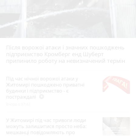
Після ворожої атаки і значних пошкоджень
підприємство Кромберг енд Шуберт
припинило роботу на невизначений термін
Під час нічної ворожої атаки у
Житомирі пошкоджено приватні
будинки і підприємство - є
постраждалі
play_circle_filled
Вчора о 07:42
У Житомирі під час тривоги люди
можуть залишитися просто неба:
мешканці повідомляють про