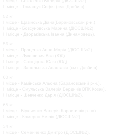
І місце - Соколенко Валерія (ДЮСШ№2).
ІІ місце - Томащук Софія (смт. Дробиш).
52 кг
І місце - Щавінська Діана(Барановський р-н.).
ІІ місце - Бовсуновська Марина (ДЮСШ№2).
ІІІ місце - Двораківська Іванна (Динамовець).
56 кг
І місце - Проценка Анна-Марія (ДЮСШ№2).
ІІ місце - Лукашевич Віка (ЮД).
ІІІ місце - Свінціцька Юлія (ЮД).
ІІІ місце - Запольська Анастасія (смт. Довбиш).
60 кг
І місце - Камінська Альона (Барановський р-н.).
ІІ місце - Смульська Валерія Бердичів ВПК Козак).
ІІІ місце - Шевченко Дар’я (ДЮСШ№2).
65 кг
І місце - Бірюченко Валерія Коростишів р-на).
ІІ місце - Камерон Емілія (ДЮСШ№2).
34 кг
І місце - Семенченко Дмитро (ДЮСШ№2).