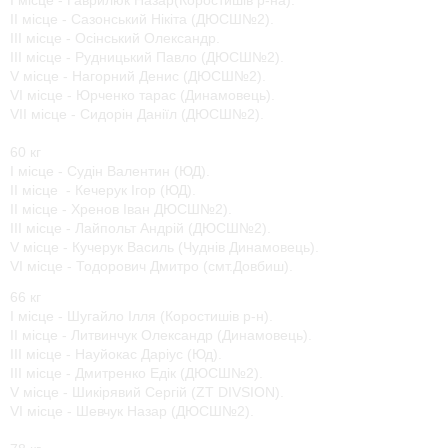
ІІ місце - Сазонський Нікіта (ДЮСШ№2).
ІІІ місце - Осінський Олександр.
ІІІ місце - Рудницький Павло (ДЮСШ№2).
V місце - Нагорний Денис (ДЮСШ№2).
VІ місце - Юрченко тарас (Динамовець).
VІІ місце - Сидорін Даніїл (ДЮСШ№2).
60 кг
І місце - Судін Валентин (ЮД).
ІІ місце - Кечерук Ігор (ЮД).
ІІ місце - Хренов Іван ДЮСШ№2).
ІІІ місце - Лайпольт Андрій (ДЮСШ№2).
V місце - Кучерук Василь (Чуднів Динамовець).
VІ місце - Тодорович Дмитро (смт.Довбиш).
66 кг
І місце - Шугайло Ілля (Коростишів р-н).
ІІ місце - Литвинчук Олександр (Динамовець).
ІІІ місце - Науйокас Даріус (Юд).
ІІІ місце - Дмитренко Едік (ДЮСШ№2).
V місце - Шикірявий Сергій (ZT DIVSION).
VІ місце - Шевчук Назар (ДЮСШ№2).