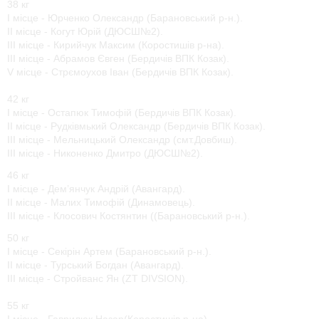
38 кг
І місце - Юрченко Олександр (Барановський р-н.).
ІІ місце - Когут Юрій (ДЮСШ№2).
ІІІ місце - Кирийчук Максим (Коростишів р-на).
ІІІ місце - Абрамов Євген (Бердичів ВПК Козак).
V місце - Стрємоухов Іван (Бердичів ВПК Козак).
42 кг
І місце - Остапюк Тимофій (Бердичів ВПК Козак).
ІІ місце - Рудківмький Олександр (Бердичів ВПК Козак).
ІІІ місце - Мельницький Олександр (смт.Довбиш).
ІІІ місце - Никоненко Дмитро (ДЮСШ№2).
46 кг
І місце - Дем’янчук Андрій (Авангард).
ІІ місце - Малих Тимофій (Динамовець).
ІІІ місце - Клосович Костянтин ((Барановський р-н.).
50 кг
І місце - Секірін Артем (Барановський р-н.).
ІІ місце - Турський Богдан (Авангард).
ІІІ місце - Стройванс Ян (ZT DIVSION).
55 кг
І місце - Гаврилюк Назар(Коростишів р-на).