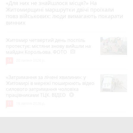
«Для них не знайшлося місця?» На
Житомирщині маршрутки двічі проїхали
17 липня 2026 р.
повз військових: люди вимагають покарати
винних
Житомир четвертий день поспіль
протестує: містяни знову вийшли на
майдан Корольова. ФОТО
photo_camera
14
20 липня 2026 р.
«Затримання за лічені хвилини»: у
Житомирі в мережі поширюють відео
силового затримання чоловіка
працівниками ТЦК. ВІДЕО
play_circle_filled
11
18 липня 2026 р.
Лише через 1 рік та майже 8 місяців
Захисник на Щиті повернувся до
рідного міста Захисник Олександр