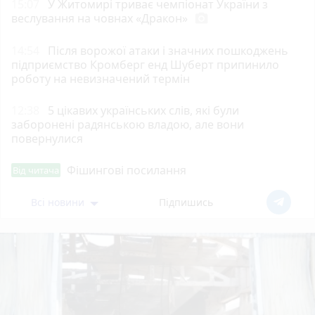
15:07
У Житомирі триває чемпіонат України з
веслування на човнах «Дракон»
photo_camera
14:54
Після ворожої атаки і значних пошкоджень
підприємство Кромберг енд Шуберт припинило
роботу на невизначений термін
12:38
5 цікавих українських слів, які були
заборонені радянською владою, але вони
повернулися
Фішингові посилання
Від читача
Всі новини
Підпишись