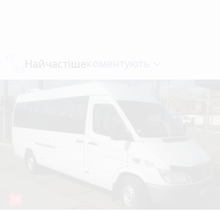
коментують
Найчастіше
19