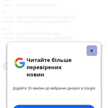
78 кг
І місце - Валєєв Тимур (Авангард).
72 кг
І місце - Павленко Владислав(Коростишів р-н).
ІІ місце - Білінський Ростислав (ДЮСШ№2).
84 кг
І місце - Корнійчук Сергій (Авангард).
ІІ місце - Мельниченко Максим (ДЮСШ№2).
За матеріалами Спортивний Житомир
×
Спорт
Читайте більше
перевірених
новин
Коментарі
Додайте 20 хвилин до вибраних джерел в Google