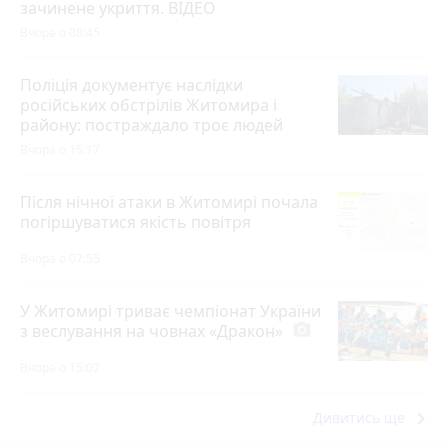
зачинене укриття. ВІДЕО
Вчора о 08:45
Поліція документує наслідки
російських обстрілів Житомира і
району: постраждало троє людей
Вчора о 15:17
Після нічної атаки в Житомирі почала
погіршуватися якість повітря
Вчора о 07:55
У Житомирі триває чемпіонат України
з веслування на човнах «Дракон»
photo_camera
Вчора о 15:07
keyboard_arrow_right
Дивитись ще