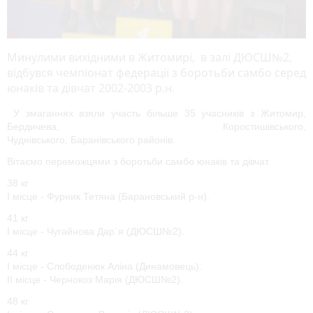
Минулими вихідними в Житомирі, в залі ДЮСШ№2,
відбувся чемпіонат федерації з боротьби самбо серед
юнаків та дівчат 2002-2003 р.н.
У змаганнях взяли участь більше 35 учасників з Житомир,
Бердичева, Коростишівського,
Чуднівського, Баранівського районів.
Вітаємо переможцями з боротьби самбо юнаків та дівчат.
38 кг
І місце - Фурник Тетяна (Барановський р-н).
41 кг
І місце - Чугайнова Дар`я (ДЮСШ№2).
44 кг
І місце - Слободенюк Аліна (Динамовець).
ІІ місце - Чернокоз Марія (ДЮСШ№2).
48 кг