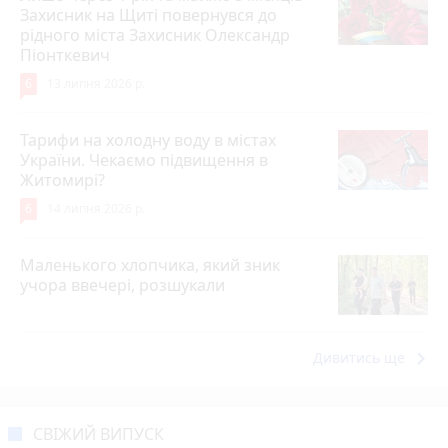
Захисник на Щиті повернувся до
рідного міста Захисник Олександр
Піонткевич
6
13 липня 2026 р.
Тарифи на холодну воду в містах
України. Чекаємо підвищення в
Житомирі?
6
14 липня 2026 р.
Маленького хлопчика, який зник
учора ввечері, розшукали
keyboard_arrow_right
Дивитись ще
СВІЖИЙ ВИПУСК