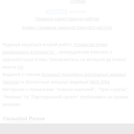
Огляди
Правила користування сайтом
Умови і правила надання платного доступу
Редакція керується в своїй роботі
"Кодексом етики
українського журналіста"
, затвердженим Комісією з
журналістської етики. Поскаржитись на матеріал до Комісії
можна
тут
Видання є членом
Асоціації Незалежні регіональні видавці
України
та Всесвітньої асоціації видавців
WAN-IFRA
Матеріали з позначками "Новини компаній", "Прес-служба",
"Реклама" та "Партнерський проєкт" опубліковані на правах
реклами.
Здійснено за підтримки програми «Сильніші разом: Медіа та