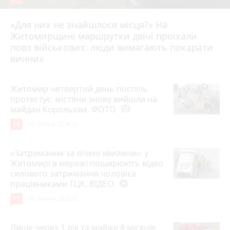
«Для них не знайшлося місця?» На
Житомирщині маршрутки двічі проїхали
17 липня 2026 р.
повз військових: люди вимагають покарати
винних
Житомир четвертий день поспіль
протестує: містяни знову вийшли на
майдан Корольова. ФОТО
photo_camera
14
20 липня 2026 р.
«Затримання за лічені хвилини»: у
Житомирі в мережі поширюють відео
силового затримання чоловіка
працівниками ТЦК. ВІДЕО
play_circle_filled
11
18 липня 2026 р.
Лише через 1 рік та майже 8 місяців