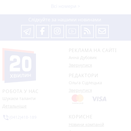
Всі номери >
Слідкуйте за нашими новинами
РЕКЛАМА НА САЙТІ
Анна Дубовик
Звернутися
РЕДАКТОРИ
Ольга Сідлецька
Звернутися
РОБОТА У НАС
Шукаєм таланти
Детальніше
КОРИСНЕ
phone_in_talk
(0412)418-189
Новини компаній