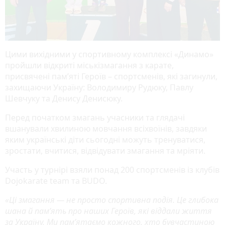
Цими вихідними у спортивному комплексі «Динамо»
пройшли відкриті міськізмагання з карате,
присвячені памʼяті Героїв – спортсменів, які загинули,
захищаючи Україну: Володимиру Рудюку, Павлу
Шевчуку та Денису Денисюку.
Перед початком змагань учасники та глядачі
вшанували хвилиною мовчання всіхвоїнів, завдяки
яким українські діти сьогодні можуть тренуватися,
зростати, вчитися, відвідувати змагання та мріяти.
Участь у турнірі взяли понад 200 спортсменів із клубів
Dojokarate team та BUDO.
«Ці змагання — не просто спортивна подія. Це глибока
шана й пам’ять про наших Героїв, які віддали життя
за Україну. Ми пам’ятаємо кожного, хто бувчастиною