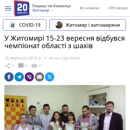
Пишеш ти! Коментує
Всі новини
Обговорен
Житомир
COVID-19
Житомир і житомиряни
У Житомирі 15-23 вересня відбувся
чемпіонат області з шахів
26 вересня 2018 р.
Анна Сергієнко
chat_bubble
share
visibility
0
0
11