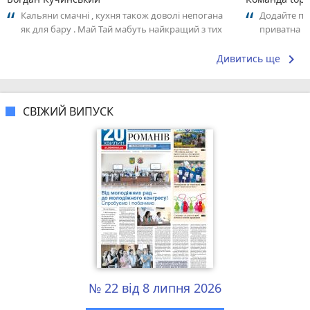
Кальяни смачні , кухня також доволі непогана
Додайте пер
як для бару . Май Тай мабуть найкращий з тих
приватна ш
що я куштував ) . Повернуся до...
досвідом – 
keyboard_arrow_right
Дивитись ще
СВІЖИЙ ВИПУСК
№ 22 від 8 липня 2026