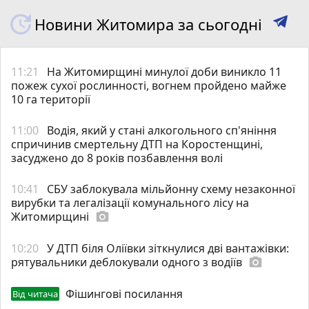
Новини Житомира за сьогодні
11:21
На Житомирщині минулої доби виникло 11
пожеж сухої рослинності, вогнем пройдено майже
10 га території
11:00
Водія, який у стані алкогольного сп'яніння
спричинив смертельну ДТП на Коростенщині,
засуджено до 8 років позбавлення волі
10:41
СБУ заблокувала мільйонну схему незаконної
вирубки та легалізації комунального лісу на
Житомирщині
photo_camera
10:20
У ДТП біля Оліївки зіткнулися дві вантажівки:
рятувальники деблокували одного з водіїв
photo_camera
Фішингові посилання
Від читача