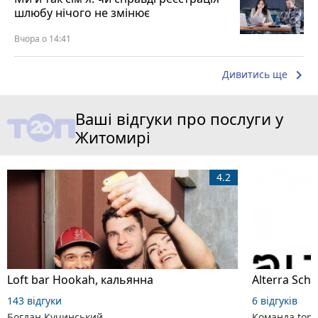
шлюбу нічого не змінює
Вчора о 14:41
keyboard_arrow_right
Дивитись ще
Ваші відгуки про послуги у
Житомирі
4.2
Loft bar Hookah, кальянна
143 відгуки
6 відгуків
Богдан Кучинський
Команда top2