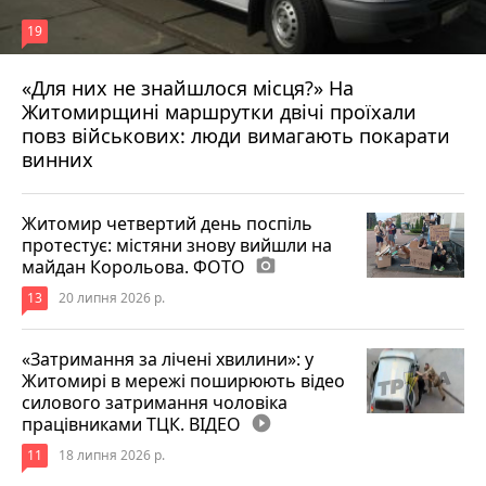
19
«Для них не знайшлося місця?» На
Житомирщині маршрутки двічі проїхали
17 липня 2026 р.
повз військових: люди вимагають покарати
винних
Житомир четвертий день поспіль
протестує: містяни знову вийшли на
майдан Корольова. ФОТО
photo_camera
13
20 липня 2026 р.
«Затримання за лічені хвилини»: у
Житомирі в мережі поширюють відео
силового затримання чоловіка
працівниками ТЦК. ВІДЕО
play_circle_filled
11
18 липня 2026 р.