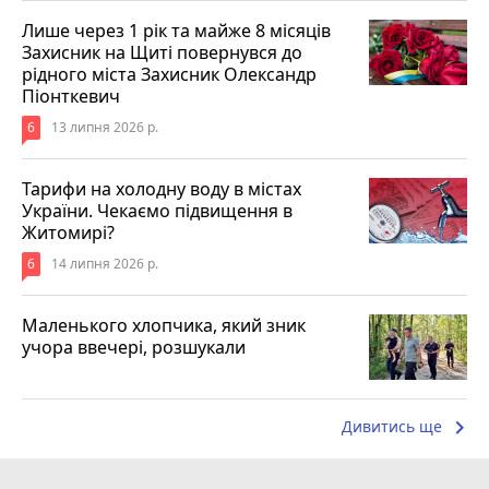
Лише через 1 рік та майже 8 місяців
Захисник на Щиті повернувся до
рідного міста Захисник Олександр
Піонткевич
6
13 липня 2026 р.
Тарифи на холодну воду в містах
України. Чекаємо підвищення в
Житомирі?
6
14 липня 2026 р.
Маленького хлопчика, який зник
учора ввечері, розшукали
keyboard_arrow_right
Дивитись ще