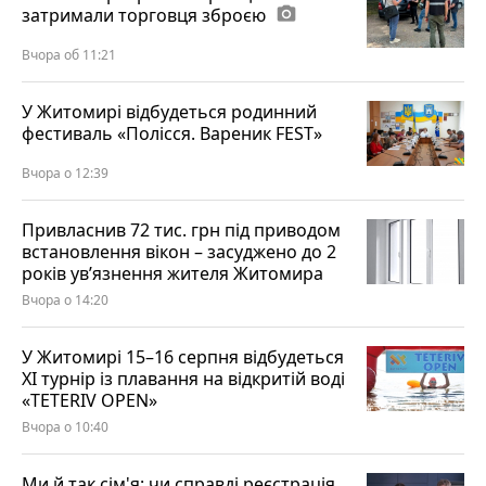
затримали торговця зброєю
photo_camera
Вчора об 11:21
У Житомирі відбудеться родинний
фестиваль «Полісся. Вареник FEST»
Вчора о 12:39
Привласнив 72 тис. грн під приводом
встановлення вікон – засуджено до 2
років ув’язнення жителя Житомира
Вчора о 14:20
У Житомирі 15–16 серпня відбудеться
XI турнір із плавання на відкритій воді
«TETERIV OPEN»
Вчора о 10:40
Ми й так сім'я: чи справді реєстрація