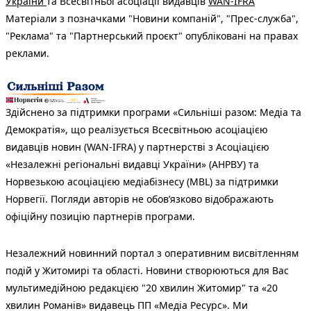
України
та Всесвітньої асоціації видавців
WAN-IFRA
Матеріали з позначками "Новини компаній", "Прес-служба",
"Реклама" та "Партнерський проєкт" опубліковані на правах
реклами.
Здійснено за підтримки програми «Сильніші разом: Медіа та
Демократія», що реалізується Всесвітньою асоціацією
видавців новин (WAN-IFRA) у партнерстві з Асоціацією
«Незалежні регіональні видавці України» (АНРВУ) та
Норвезькою асоціацією медіабізнесу (MBL) за підтримки
Норвегії. Погляди авторів не обов’язково відображають
офіційну позицію партнерів програми.
Незалежний новинний портал з оперативним висвітленням
подій у Житомирі та області. Новини створюються для Вас
мультимедійною редакцією "20 хвилин Житомир" та «20
хвилин Романів» видавець ПП «Медіа Ресурс». Ми