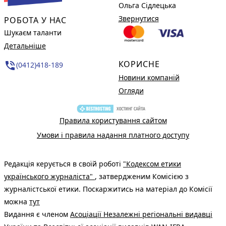
Ольга Сідлецька
Звернутися
РОБОТА У НАС
Шукаєм таланти
Детальніше
КОРИСНЕ
phone_in_talk
(0412)418-189
Новини компаній
Огляди
Правила користування сайтом
Умови і правила надання платного доступу
Редакція керується в своїй роботі
"Кодексом етики
українського журналіста"
, затвердженим Комісією з
журналістської етики. Поскаржитись на матеріал до Комісії
можна
тут
Видання є членом
Асоціації Незалежні регіональні видавці