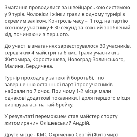
Змагання проводилися за швейцарською системою
у 9 турів. Чоловіки і жінки грали в одному турнірі з
окремим заліком. Контроль часу – 1 год. на партію
кожному учаснику + 30 секунд за кожний зроблений
хід, починаючи з першого.
До участі в змаганнях зареєструвалося 30 учасників,
серед яких 4 майстри та 6 кмс. Грали учасники з
Житомира, Коростишева, Новоград-Волинського,
Малина, Бердичева.
Турнір проходив у запеклій боротьбі, і по
завершенню останньої партії троє учасників
набрали по 7 очок. При чому 1-2 місця мали
однакові додаткові показники, і доля першого місця
вирішувалася на тай-брейку.
У результаті переможцем став майстер спорту
житомирянин Олішевський Андрій.
Друге місце - КМС Охріменко Сергій (Житомир)