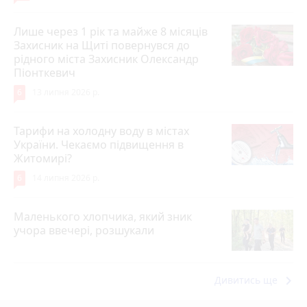
Лише через 1 рік та майже 8 місяців
Захисник на Щиті повернувся до
рідного міста Захисник Олександр
Піонткевич
6
13 липня 2026 р.
Тарифи на холодну воду в містах
України. Чекаємо підвищення в
Житомирі?
6
14 липня 2026 р.
Маленького хлопчика, який зник
учора ввечері, розшукали
keyboard_arrow_right
Дивитись ще