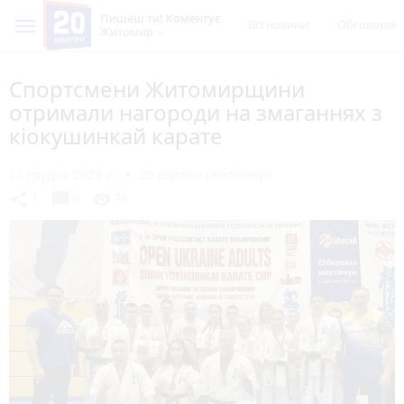
Пишеш ти! Коментує
Всі новини
Обговорен
Житомир
Спортсмени Житомирщини
отримали нагороди на змаганнях з
кіокушинкай карате
13 грудня 2023 р.
20 хвилин (Житомир)
chat_bubble
share
visibility
1
0
78