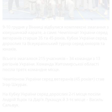
9-10 грудня у Вінниці відбулися комплексні змагання з
кіокушинкай карате, а саме: Чемпіонат України серед
ветеранів старше 35 та 45 років, Кубок України серед
дорослих та Всеукраїнський турнір серед юніорів та
юнаків.
Всього змагалося 215 учасників – 34 команди з 13
регіонів України. Команда Житомирської області
посіла третє командне місце.
Чемпіоном України серед ветеранів (45 років+) став
Ігор Шкурак.
На Кубку України серед дорослих 2-гі місця посіли
Андрій Яцюк та Дар’я Лукащук й 3-тє місце – Василь
Сальвук.