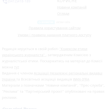
КОРИСНЕ
phone_in_talk
(0412)418-189
Новини компаній
Огляди
Правила користування сайтом
Умови і правила надання платного доступу
Редакція керується в своїй роботі
"Кодексом етики
українського журналіста"
, затвердженим Комісією з
журналістської етики. Поскаржитись на матеріал до Комісії
можна
тут
Видання є членом
Асоціації Незалежні регіональні видавці
України
та Всесвітньої асоціації видавців
WAN-IFRA
Матеріали з позначками "Новини компаній", "Прес-служба",
"Реклама" та "Партнерський проєкт" опубліковані на правах
реклами.