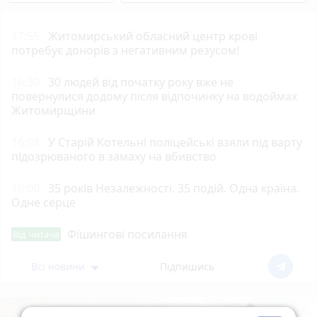
17:55
Житомирський обласний центр крові
потребує донорів з негативним резусом!
16:30
30 людей від початку року вже не
повернулися додому після відпочинку на водоймах
Житомирщини
16:08
У Старій Котельні поліцейські взяли під варту
підозрюваного в замаху на вбивство
16:00
35 років Незалежності. 35 подій. Одна країна.
Одне серце
Фішингові посилання
Від читача
Всі новини
Підпишись