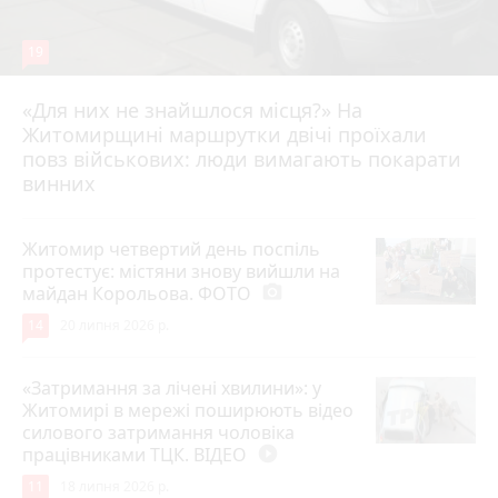
19
«Для них не знайшлося місця?» На
Житомирщині маршрутки двічі проїхали
17 липня 2026 р.
повз військових: люди вимагають покарати
винних
Житомир четвертий день поспіль
протестує: містяни знову вийшли на
майдан Корольова. ФОТО
photo_camera
14
20 липня 2026 р.
«Затримання за лічені хвилини»: у
Житомирі в мережі поширюють відео
силового затримання чоловіка
працівниками ТЦК. ВІДЕО
play_circle_filled
11
18 липня 2026 р.