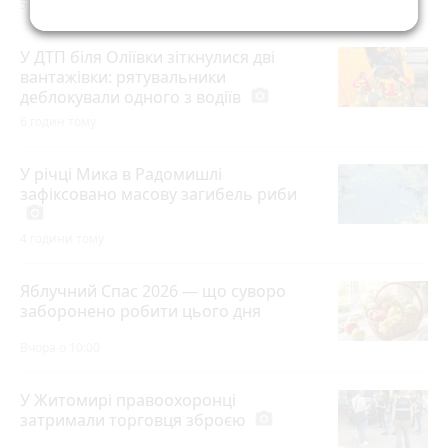
5 годин тому
У ДТП біля Оліївки зіткнулися дві
вантажівки: рятувальники
деблокували одного з водіїв
photo_camera
6 годин тому
У річці Мика в Радомишлі
зафіксовано масову загибель риби
photo_camera
4 години тому
Яблучний Спас 2026 — що суворо
заборонено робити цього дня
Вчора о 10:00
У Житомирі правоохоронці
затримали торговця зброєю
photo_camera