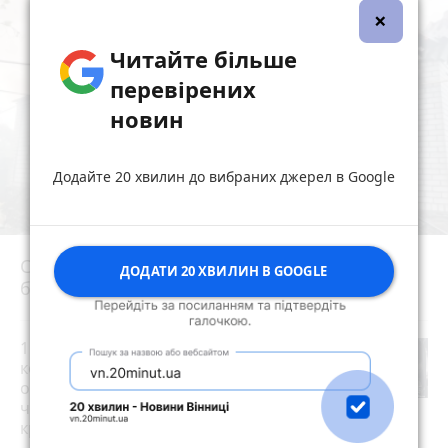
×
Читайте більше
перевірених
новин
Додайте 20 хвилин до вибраних джерел в Google
Сьогодні вранці у Березівці внаслідок удару
ДОДАТИ 20 ХВИЛИН В GOOGLE
блискавки загорівся будинок
photo_camera
15 тисяч доларів за «квиток за
кордон»: 28-річний житомирянин
організував схему переправлення
чоловіків призовного віку за межі
країни
photo_camera