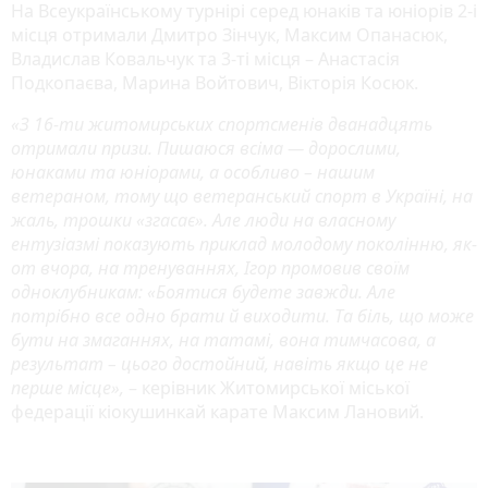
На Всеукраїнському турнірі серед юнаків та юніорів 2-і
місця отримали Дмитро Зінчук, Максим Опанасюк,
Владислав Ковальчук та 3-ті місця – Анастасія
Подкопаєва, Марина Войтович, Вікторія Косюк.
«З 16-ти житомирських спортсменів дванадцять
отримали призи. Пишаюся всіма — дорослими,
юнаками та юніорами, а особливо – нашим
ветераном, тому що ветеранський спорт в Україні, на
жаль, трошки «згасає». Але люди на власному
ентузіазмі показують приклад молодому поколінню, як-
от вчора, на тренуваннях, Ігор промовив своїм
одноклубникам: «Боятися будете завжди. Але
потрібно все одно брати й виходити. Та біль, що може
бути на змаганнях, на татамі, вона тимчасова, а
результат – цього достойний, навіть якщо це не
перше місце»,
– керівник Житомирської міської
федерації кіокушинкай карате Максим Лановий.