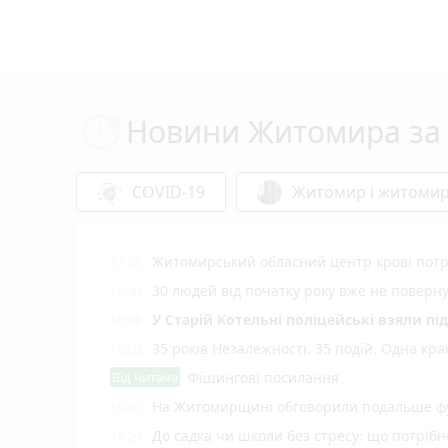
Новини Житомира за 
COVID-19
Житомир і житоми
Житомирський обласний центр крові потр
17:55
30 людей від початку року вже не повер
16:30
У Старій Котельні поліцейські взяли пі
16:08
35 років Незалежності. 35 подій. Одна кра
16:00
Від читача
Фішингові посилання
На Житомирщині обговорили подальше фу
15:40
До садка чи школи без стресу: що потріб
15:20