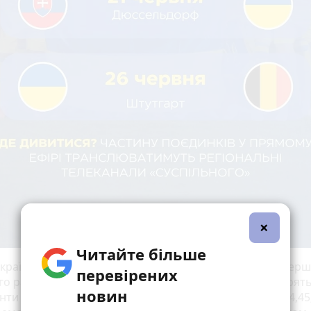
×
Читайте більше
України буде фаворитом у грі проти Румунії в межах перш
перевірених
го раунду чемпіонату Європи з футболу. Про це говорят
новин
нти букмекерів (
пише "Чемпіон"
): перемога Румунії - 4,45