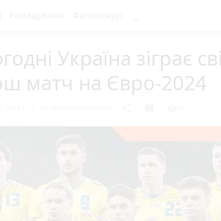
...
я
Розслідування
Фотоконкурс
годні Україна зіграє св
рш матч на Євро-2024
 2024 р.
20 хвилин (Житомир)
chat_bubble
share
visibility
1
1
26