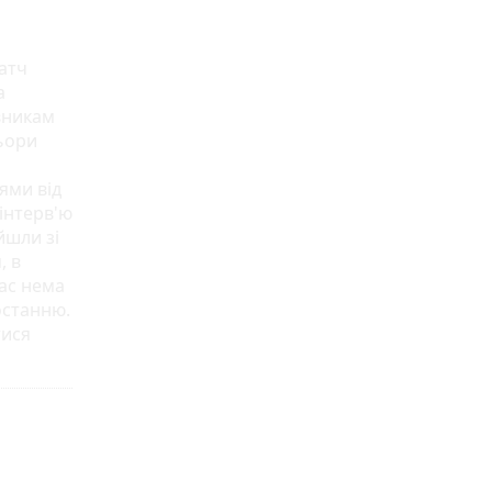
атч
а
вникам
льори
ями від
інтерв'ю
йшли зі
, в
нас нема
останню.
тися