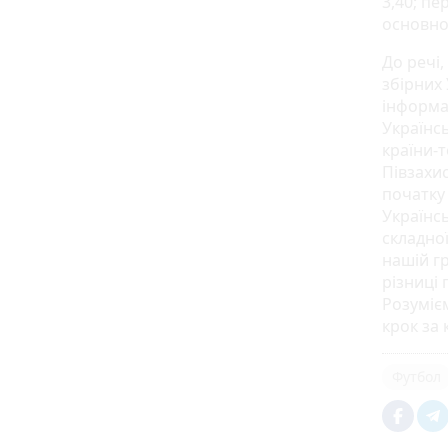
3,40; пе
основно
До речі
збірних 
інформа
Українс
країни-
Півзахис
початку
Українсь
складної
нашій гр
різниці
Розумієм
крок за 
Футбол