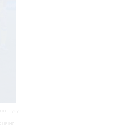
ого туру
ь
; нічия -