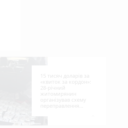
ниць
15 тисяч доларів за
«квиток за кордон»:
28-річний
житомирянин
організував схему
рії
переправлення
оків
чоловіків призовного
віку за межі країни
photo_camera