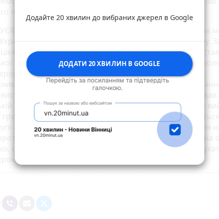
ремога України - 1,94. А от найбільш імовірним рахунком
го часу вважають нічию (1:1).
Додайте 20 хвилин до вибраних джерел в Google
, УЄФА заборонила пронесення російських прапорів на м
України та Румунії у першому турі Євро-2024 з футболу. З
цією журналіста і коментатора Романа Бебеха, предста
ької асоціації футболу вдалось переконати УЄФА, що ко
ДОДАТИ 20 ХВИЛИН В GOOGLE
терориста призведуть до провокацій під час поєдинку.
ник збірної України Георгій Судаков поділився очікуванн
 виступу національної команди на Євро-2024. Хавбек дав 
кій асоціації футболу: «Румунія - хороша збірна. Вони ви
 групи. Я вважаю, що буде дуже цікава гра. Мені здається
упі всі збірні рівні. Можливо, Бельгія є фаворитом. Для 
 проти кого граємо. На кожну гру налаштовуємося, як на 
о, що в кожній грі нам потрібно брати три очки та руха
кроком», - сказав Судаков.