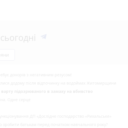
сьогодні
ряни
ебує донорів з негативним резусом!
нулися додому після відпочинку на водоймах Житомирщини
д варту підозрюваного в замаху на вбивство
їна. Одне серце
нкціонування ДП «Дослідне господарство «Рихальське»
но зробити батькам перед початком навчального року?