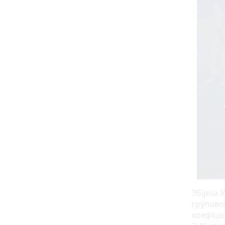
Збірна 
групово
коефіціє