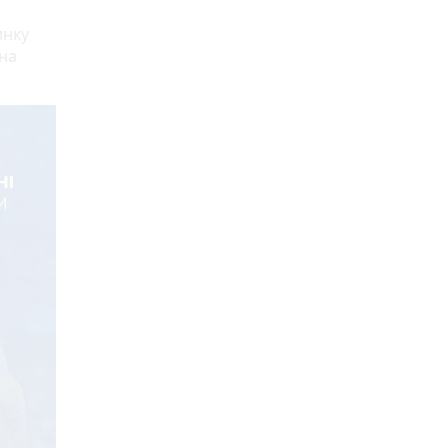
инку
 на