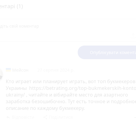
нтарі (1)
Опублікувати комент
Мейсон
27 серпня 2024 р.
Кто играет или планирует играть, вот топ букмекеров
Украины https://betrating.org/top-bukmekerskih-konto
ukrainy/ , читайте и вібирайте место для азартного
заработка безошибочно. Тут есть точное и подробно
описание по каждому букмекеру.
Відповісти
Поділитися
reply
share
rem