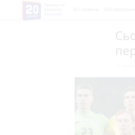
Пишеш ти!
Всі новини
Обговоренн
Коментує
Житомир
Сьо
пе
17 червня