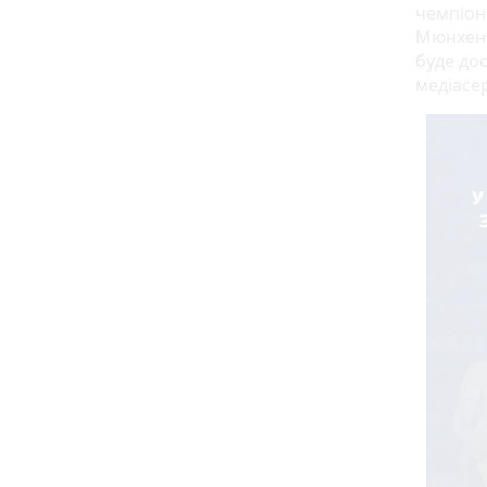
чемпіона
Мюнхен».
буде дос
медіасе