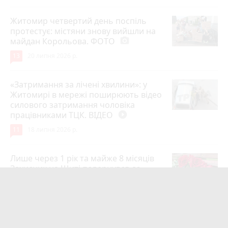
Житомир четвертий день поспіль
протестує: містяни знову вийшли на
майдан Корольова. ФОТО
photo_camera
13
20 липня 2026 р.
«Затримання за лічені хвилини»: у
Житомирі в мережі поширюють відео
силового затримання чоловіка
працівниками ТЦК. ВІДЕО
play_circle_filled
11
18 липня 2026 р.
Лише через 1 рік та майже 8 місяців
Захисник на Щиті повернувся до
рідного міста Захисник Олександр
Піонткевич
6
13 липня 2026 р.