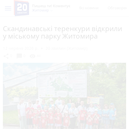
Пишеш ти! Коментує
Всі новини
Обговорен
Житомир
Скандинавські теренкури відкрили
у міському парку Житомира
12 червня 2026 р.
20 хвилин (Житомир)
chat_bubble
share
visibility
0
0
44