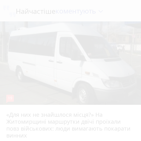
коментують
Найчастіше
19
«Для них не знайшлося місця?» На
Житомирщині маршрутки двічі проїхали
17 липня 2026 р.
повз військових: люди вимагають покарати
винних