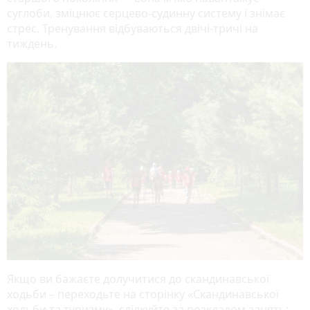
суглоби, зміцнює серцево-судинну систему і знімає
стрес. Тренування відбуваються двічі-тричі на
тиждень.
Якщо ви бажаєте долучитися до скандинавської
ходьби – переходьте на сторінку «Скандинавської
ходьби та туризму», слідкуйте за розкладом занять: