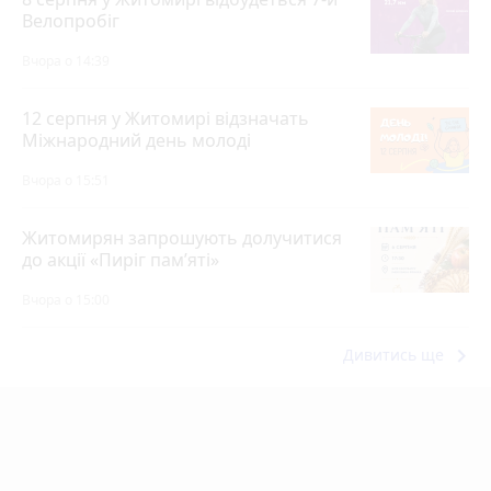
Велопробіг
Вчора о 14:39
12 серпня у Житомирі відзначать
Міжнародний день молоді
Вчора о 15:51
Житомирян запрошують долучитися
до акції «Пиріг пам’яті»
Вчора о 15:00
keyboard_arrow_right
Дивитись ще