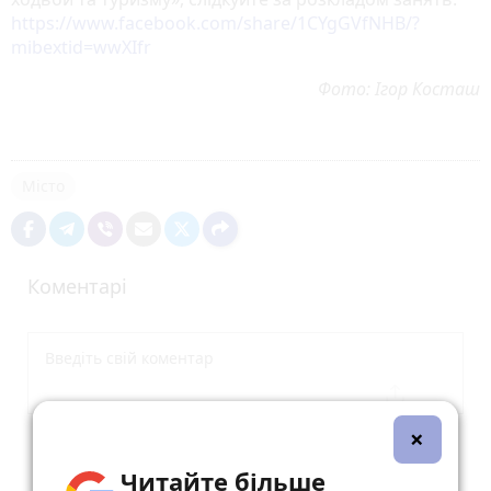
https://www.facebook.com/share/1CYgGVfNHB/?
mibextid=wwXIfr
Фото: Ігор Косташ
Місто
Коментарі
×
Опублікувати коментар
Читайте більше