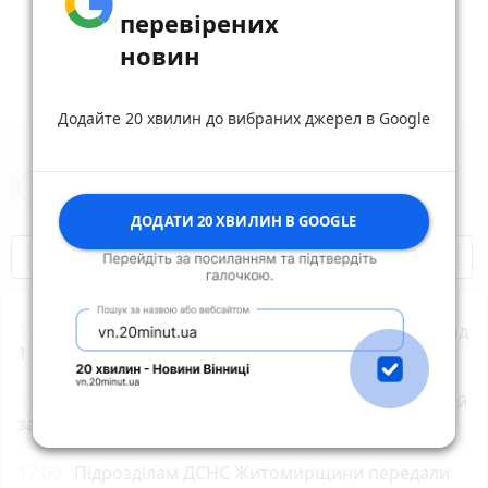
перевірених
новин
Додайте 20 хвилин до вибраних джерел в Google
Новини Житомира за сьогодні
ДОДАТИ 20 ХВИЛИН В GOOGLE
COVID-19
Житомир і житомиряни
17:54
Ветерани й ветеранки вже сформували понад
1 млн е-Посвідчень у Дії
17:31
У Житомирі 9 серпня відбудеться спортивний
захід «Забіг Житомирщина»
17:00
Підрозділам ДСНС Житомирщини передали