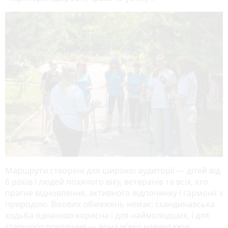
Маршрути створені для широкої аудиторії — дітей від
6 років і людей похилого віку, ветеранів та всіх, хто
прагне відновлення, активного відпочинку і гармонії з
природою. Вікових обмежень немає: скандинавська
ходьба однаково корисна і для наймолодших, і для
старшого покоління — вона м’яко навантажує