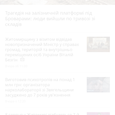
Трагедія на залізничній платформі під
Броварами: люди вийшли по тривозі зі
складів
Житомирщину з візитом відвідав
новопризначений Міністр у справах
громад, територій та внутрішньо
переміщених осіб України Віталій
Безгін
photo_camera
Вчора об 11:00
Виготовив психотропів на понад 1
млн грн: організатора
нарколабораторії зі Звягельщини
засуджено до 7 років ув'язнення
Вчора о 12:20
8 серпня у Житомирі відбудеться 7-й