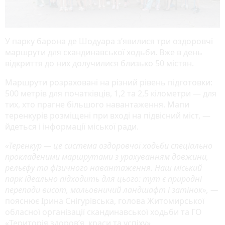
У парку барона де Шодуара з’явилися три оздоровчі
маршрути для скандинавської ходьби. Вже в день
відкриття до них долучилися близько 50 містян.
Маршрути розраховані на різний рівень підготовки:
500 метрів для початківців, 1,2 та 2,5 кілометри — для
тих, хто прагне більшого навантаження. Мапи
теренкурів розміщені при вході на підвісний міст, —
йдеться і інформації міської ради.
«Теренкур — це система оздоровчої ходьби спеціально
прокладеними маршрутами з урахуванням довжини,
рельєфу та фізичного навантаження. Наш міський
парк ідеально підходить для цього: тут є природні
перепади висот, мальовничий ландшафт і затінок», —
пояснює Ірина Снігурівська, голова Житомирської
обласної організації скандинавської ходьби та ГО
«Територія здоров’я, краси та успіху».