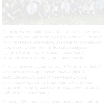
Як інформує управління національно-патріотичного
виховання, молоді та спорту Житомирської ОВА за 18
по 19 травня на базі Андрушівської дитячо-юнацької
спортивної школи імені В. Морозова відбувся
відкритий чемпіонат Житомирської області з
гирьового спорту серед дорослих та юнаків.
У змаганнях взяли участь понад 100 спортсменів із 7
команд: м.Житомир, Радомишльська ДЮСШ,
Андрушівська ДЮСШ, Попільнянська ДЮСШ,
Звягельський район, м. Бориспіль та КЗ «Школа
спорту» Білогородської селищної ради Бучанського
району Київської області.
У командній першості серед дорослих місце виборола