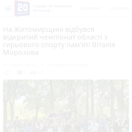
Пишеш ти! Коментує
Всі новини
Обговорен
Житомир
На Житомирщині відбувся
відкритий чемпіонат області з
гирьового спорту пам'яті Віталія
Морозова
20 травня 2024 р.
20 хвилин (Житомир)
chat_bubble
share
visibility
1
0
648