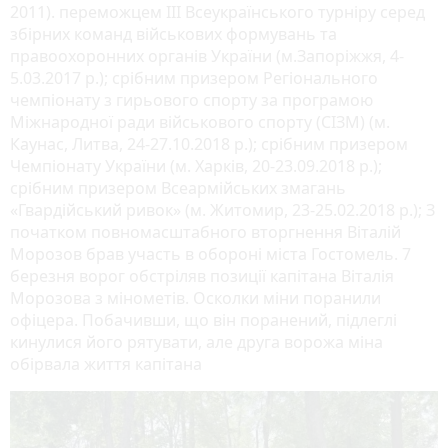
2011). переможцем ІІІ Всеукраїнського турніру серед
збірних команд військових формувань та
правоохоронних органів України (м.Запоріжжя, 4-
5.03.2017 р.); срібним призером Регіонального
чемпіонату з гирьового спорту за програмою
Міжнародної ради військового спорту (СІЗМ) (м.
Каунас, Литва, 24-27.10.2018 р.); срібним призером
Чемпіонату України (м. Харків, 20-23.09.2018 р.);
срібним призером Всеармійських змагань
«Гвардійський ривок» (м. Житомир, 23-25.02.2018 р.); З
початком повномасштабного вторгнення Віталій
Морозов брав участь в обороні міста Гостомель. 7
березня ворог обстріляв позиції капітана Віталія
Морозова з мінометів. Осколки міни поранили
офіцера. Побачивши, що він поранений, підлеглі
кинулися його рятувати, але друга ворожа міна
обірвала життя капітана