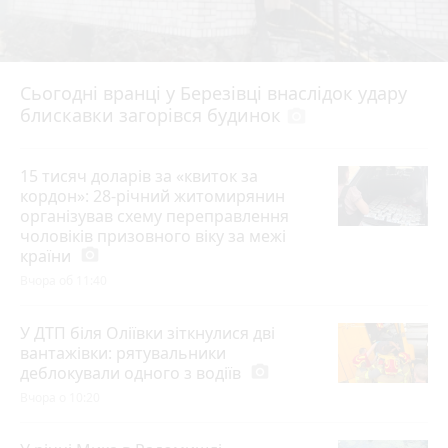
Сьогодні вранці у Березівці внаслідок удару
блискавки загорівся будинок
photo_camera
15 тисяч доларів за «квиток за
кордон»: 28-річний житомирянин
організував схему переправлення
чоловіків призовного віку за межі
країни
photo_camera
Вчора об 11:40
У ДТП біля Оліївки зіткнулися дві
вантажівки: рятувальники
деблокували одного з водіїв
photo_camera
Вчора о 10:20