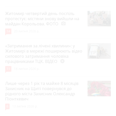
Житомир четвертий день поспіль
протестує: містяни знову вийшли на
майдан Корольова. ФОТО
photo_camera
14
20 липня 2026 р.
«Затримання за лічені хвилини»: у
Житомирі в мережі поширюють відео
силового затримання чоловіка
працівниками ТЦК. ВІДЕО
play_circle_filled
11
18 липня 2026 р.
Лише через 1 рік та майже 8 місяців
Захисник на Щиті повернувся до
рідного міста Захисник Олександр
Піонткевич
6
13 липня 2026 р.