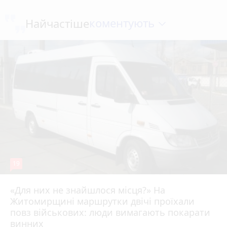
коментують
Найчастіше
19
«Для них не знайшлося місця?» На
Житомирщині маршрутки двічі проїхали
17 липня 2026 р.
повз військових: люди вимагають покарати
винних