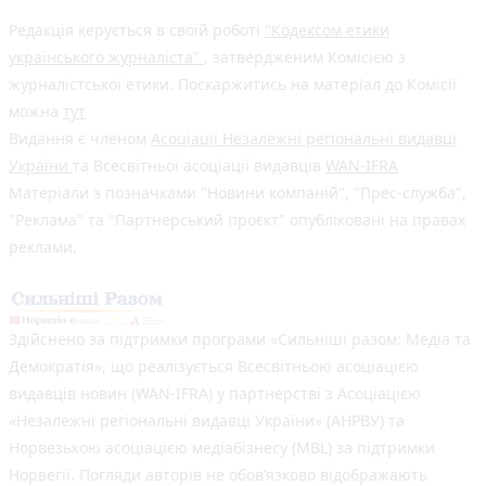
Редакція керується в своїй роботі
"Кодексом етики
українського журналіста"
, затвердженим Комісією з
журналістської етики. Поскаржитись на матеріал до Комісії
можна
тут
Видання є членом
Асоціації Незалежні регіональні видавці
України
та Всесвітньої асоціації видавців
WAN-IFRA
Матеріали з позначками "Новини компаній", "Прес-служба",
"Реклама" та "Партнерський проєкт" опубліковані на правах
реклами.
Здійснено за підтримки програми «Сильніші разом: Медіа та
Демократія», що реалізується Всесвітньою асоціацією
видавців новин (WAN-IFRA) у партнерстві з Асоціацією
«Незалежні регіональні видавці України» (АНРВУ) та
Норвезькою асоціацією медіабізнесу (MBL) за підтримки
Норвегії. Погляди авторів не обов’язково відображають