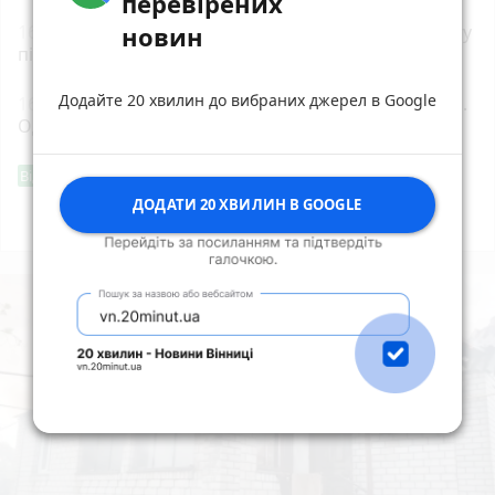
перевірених
новин
16:08
У Старій Котельні поліцейські взяли під варту
підозрюваного в замаху на вбивство
Додайте 20 хвилин до вибраних джерел в Google
16:00
35 років Незалежності. 35 подій. Одна країна.
Одне серце
Фішингові посилання
Від читача
ДОДАТИ 20 ХВИЛИН В GOOGLE
Всі новини
Підпишись