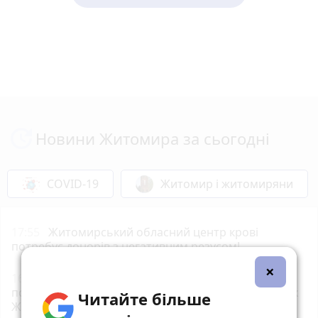
Новини Житомира за сьогодні
COVID-19
Житомир і житомиряни
17:55
Житомирський обласний центр крові
потребує донорів з негативним резусом!
×
16:30
30 людей від початку року вже не
повернулися додому після відпочинку на водоймах
Читайте більше
Житомирщини