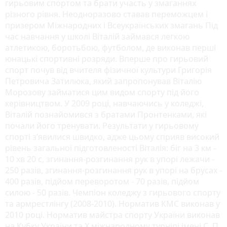
гирьовим спортом та брати участь у змаганнях
різного рівня. Неодноразово ставав переможцем і
призером Міжнародних і Всеукраїнських змагань Під
час навчання у школі Віталій займався легкою
атлетикою, боротьбою, футболом, де виконав перші
юнацькі спортивні розряди. Вперше про гирьовий
спорт почув від вчителя фізичної культури Григорія
Петровича Затилюка, який запропонував Віталію
Морозову займатися цим видом спорту під його
керівництвом. У 2009 році, навчаючись у коледжі,
Віталій познайомився з братами Пронтенками, які
почали його тренувати. Результати у гирьовому
спорті зʼявилися швидко, адже цьому сприяв високий
рівень загальної підготовленості Віталія: біг на 3 км -
10 хв 20 с, згинання-розгинання рук в упорі лежачи -
250 разів, згинання-розгинання рук в упорі на брусах -
400 разів, підйом переворотом - 70 разів, підйом
силою - 50 разів. Чемпіон коледжу з гирьового спорту
та армрестлінгу (2008-2010). Норматив КМС виконав у
2010 році. Норматив майстра спорту України виконав
на Кубку України та Х міжнародному турнірі імені С. П.