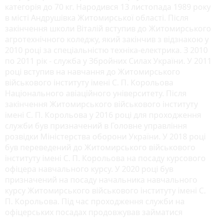
категорія до 70 кг. Народився 13 листопада 1989 року
в місті Андрушівка Житомирської області. Після
закінчення школи Віталій вступив до Житомирського
агротехнічного коледжу, який закінчив з відзнакою у
2010 році за спеціальністю техніка-електрика. З 2010
по 2011 рік - служба у Збройних Силах України. У 2011
році вступив на навчання до Житомирського
військового інституту імені С. П. Корольова
Національного авіаційного університету. Після
закінчення Житомирського військового інституту
імені С. П. Корольова у 2016 році для проходження
служби був призначений в Головне управління
розвідки Міністерства оборони України. У 2018 році
був переведений до Житомирського військового
інституту імені С. П. Корольова на посаду курсового
офіцера навчального курсу. У 2020 році був
призначений на посаду начальника навчального
курсу Житомирського військового інституту імені С.
П. Корольова. Під час проходження служби на
офіцерських посадах продовжував займатися