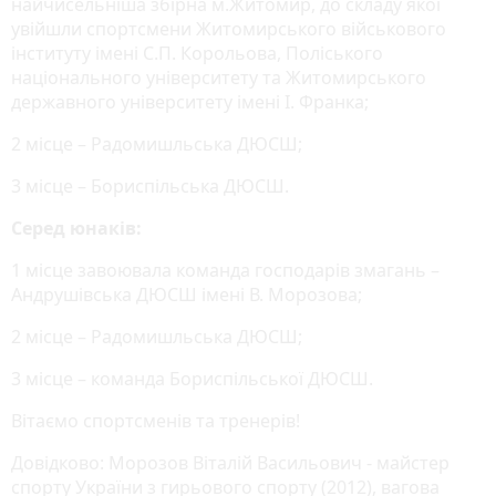
найчисельніша збірна м.Житомир, до складу якої
увійшли спортсмени Житомирського військового
інституту імені С.П. Корольова, Поліського
національного університету та Житомирського
державного університету імені І. Франка;
2 місце – Радомишльська ДЮСШ;
3 місце – Бориспільська ДЮСШ.
Серед юнаків:
1 місце завоювала команда господарів змагань –
Андрушівська ДЮСШ імені В. Морозова;
2 місце – Радомишльська ДЮСШ;
3 місце – команда Бориспільської ДЮСШ.
Вітаємо спортсменів та тренерів!
Довідково: Морозов Віталій Васильович - майстер
спорту України з гирьового спорту (2012), вагова