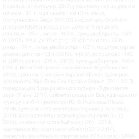
Корольова (Житомир, 2012) у поштовху гир за довгим
циклом - 53 п., при цьому посів 2-ге місце,
поступившись лише ЗМС В.Я.Андрейчуку. Особисті
рекорди В.В.Морозова у в.к. до 65 кг (гирі 24 кг):
поштовх - 89 п., ривок - 100 п., сума двоборства - 189
п. (2010). У в.к. до 70 кг (гирі 32 кг): поштовх - 68 п.,
ривок - 99 п., сума; двоборства - 167 п. поштовх гир за
довгим циклом - 53 п. (2012), гирі 24 кг: поштовх - 140
п. (2012), ривок - 216 п. (2013), сума двоборства - 340 п.
(2012). Віталій Морозов є чемпіоном Збройних Сил
2012), срібним призером України (Львів), призером
чемпіонату Збройних Сил України (Харків, 2011, 2013),
переможцем Всеукраїнського турніру «Бурштинові
зорі» (Рівне, 2014), срібним призером Всеукраїнського
турніру памʼяті професора Ю. О. Резнікова (Львів,
2014), срібним призером Кубка України (Поляниця,
2013), бронзовим призером Кубка України (Львів,
2014), чемпіоном міста Житомир (2011-2014),
чемпіоном Житомирської області (2012-2014),
переможцем обласної спартакіади ФСТ «Колос» (2009-