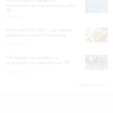
У річці Мика в Радомишлі
зафіксовано масову загибель риби
photo_camera
Вчора о 12:20
Яблучний Спас 2026 — що суворо
заборонено робити цього дня
6 серпня 2026 р.
У Житомирі правоохоронці
затримали торговця зброєю
photo_camera
6 серпня 2026 р.
keyboard_arrow_right
Дивитись ще