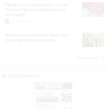
Тарифи на холодну воду в містах
України. Чекаємо підвищення в
Житомирі?
6
14 липня 2026 р.
Маленького хлопчика, який зник
учора ввечері, розшукали
keyboard_arrow_right
Дивитись ще
СВІЖИЙ ВИПУСК