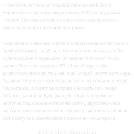
«Незалежні регіональні видавці України» (АНРВУ) та
Норвезькою асоціацією медіабізнесу (MBL) за підтримки
Норвегії. Погляди авторів не обов’язково відображають
офіційну позицію партнерів програми.
Незалежний новинний портал з оперативним висвітленням
подій у Житомирі та області. Новини створюються для Вас
мультимедійною редакцією "20 хвилин Житомир" та «20
хвилин Романів» видавець ПП «Медіа Ресурс». Ми
висвітлюємо важливі та цікаві події, людей, життя Житомира.
Редакція запрошує читачів додавати власні новини в розділ
"Від читачів". Усі авторські права належать ПП «Медіа
Ресурс» і захищені. Будь-яка публiкацiя, передрук чи
наступне поширення матеріалів сайту у друкованих або
електронних засобах масової інформації можлива не більше
50% обсягу та з обов'язковим посиланням на джерело.
©2017-2025 20minut.ua