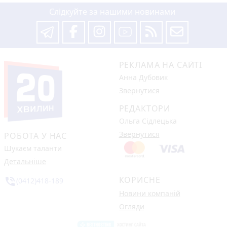
Слідкуйте за нашими новинами
РЕКЛАМА НА САЙТІ
Анна Дубовик
Звернутися
РЕДАКТОРИ
Ольга Сідлецька
Звернутися
РОБОТА У НАС
Шукаєм таланти
Детальніше
КОРИСНЕ
phone_in_talk
(0412)418-189
Новини компаній
Огляди