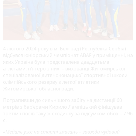
4 лютого 2024 року в м. Белград (Республіка Сербія)
відбувся юніорський чемпіонат ABAF у приміщенні, на
яких Україна була представлена двадцятьма
атлетами, п’ятеро з них – вихованці Житомирської
спеціалізованої дитячо-юнацької спортивної школи
олімпійського резерву з легкої атлетики
Житомирської обласної ради.
Потрапивши до сильнішого забігу на дистанції 60
метрів з бар’єрами Кирило Лампіцький фінішував
третім і посів таку ж сходинку за підсумком обох – 7.96
с.
«Медаль уже на старті змагань – завжди чудовий