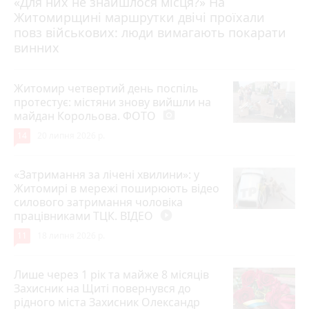
«Для них не знайшлося місця?» На
Житомирщині маршрутки двічі проїхали
17 липня 2026 р.
повз військових: люди вимагають покарати
винних
Житомир четвертий день поспіль
протестує: містяни знову вийшли на
майдан Корольова. ФОТО
photo_camera
14
20 липня 2026 р.
«Затримання за лічені хвилини»: у
Житомирі в мережі поширюють відео
силового затримання чоловіка
працівниками ТЦК. ВІДЕО
play_circle_filled
11
18 липня 2026 р.
Лише через 1 рік та майже 8 місяців
Захисник на Щиті повернувся до
рідного міста Захисник Олександр