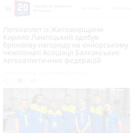
Пишеш ти! Коментує
Всі новини
Обговорен
Житомир
Легкоатлет із Житомирщини
Кирило Лампіцький здобув
бронзову нагороду на юніорському
чемпіонаті Асоціації Балканських
легкоатлетичних федерацій
7 лютого 2024 р.
20 хвилин (Житомир)
chat_bubble
share
visibility
1
0
21