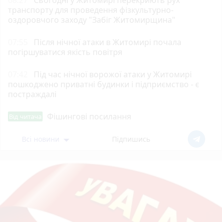
08:27
Сьогодні у Житомирі перекриють рух
транспорту для проведення фізкультурно-
оздоровчого заходу "Забіг Житомирщина"
07:55
Після нічної атаки в Житомирі почала
погіршуватися якість повітря
07:42
Під час нічної ворожої атаки у Житомирі
пошкоджено приватні будинки і підприємство - є
постраждалі
Фішингові посилання
Від читача
Всі новини
Підпишись