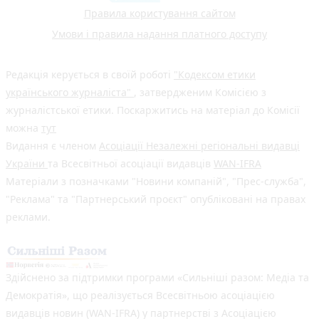
Правила користування сайтом
Умови і правила надання платного доступу
Редакція керується в своїй роботі
"Кодексом етики
українського журналіста"
, затвердженим Комісією з
журналістської етики. Поскаржитись на матеріал до Комісії
можна
тут
Видання є членом
Асоціації Незалежні регіональні видавці
України
та Всесвітньої асоціації видавців
WAN-IFRA
Матеріали з позначками "Новини компаній", "Прес-служба",
"Реклама" та "Партнерський проєкт" опубліковані на правах
реклами.
Здійснено за підтримки програми «Сильніші разом: Медіа та
Демократія», що реалізується Всесвітньою асоціацією
видавців новин (WAN-IFRA) у партнерстві з Асоціацією