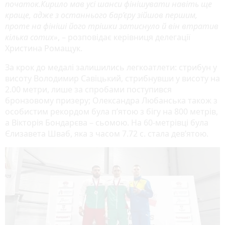
початок.Кирило мав усі шанси фінішувати навіть ще
краще, адже з останнього бар’єру зійшов першим,
проте на фініші його трішки затиснуло й він втратив
кілька сотих»
, – розповідає керівниця делегації
Христина Ромащук.
За крок до медалі залишились легкоатлети: стрибун у
висоту Володимир Савіцький, стрибнувши у висоту на
2.00 метри, лише за спробами поступився
бронзовому призеру; Олександра Любанська також з
особистим рекордом була п’ятою з бігу на 800 метрів,
а Вікторія Бондарєва – сьомою. На 60-метрівці була
Єлизавета Шваб, яка з часом 7.72 с. стала дев’ятою.