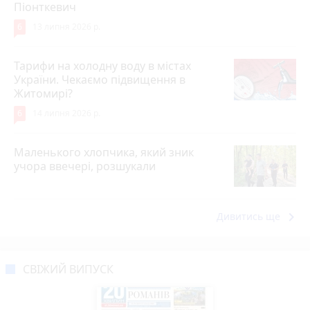
Піонткевич
6
13 липня 2026 р.
Тарифи на холодну воду в містах
України. Чекаємо підвищення в
Житомирі?
6
14 липня 2026 р.
Маленького хлопчика, який зник
учора ввечері, розшукали
keyboard_arrow_right
Дивитись ще
СВІЖИЙ ВИПУСК