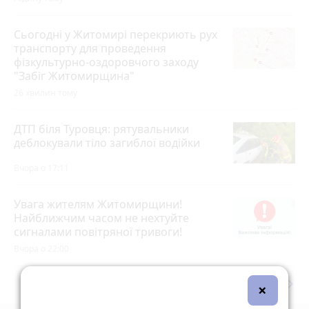
Сьогодні у Житомирі перекриють рух
транспорту для проведення
фізкультурно-оздоровчого заходу
"Забіг Житомирщина"
26 хвилин тому
ДТП біля Туровця: рятувальники
деблокували тіло загиблої водійки
Вчора о 17:11
Увага жителям Житомирщини!
Найближчим часом не нехтуйте
сигналами повітряної тривоги!
Вчора о 22:00
keyboard_arrow_right
Дивитись ще
×