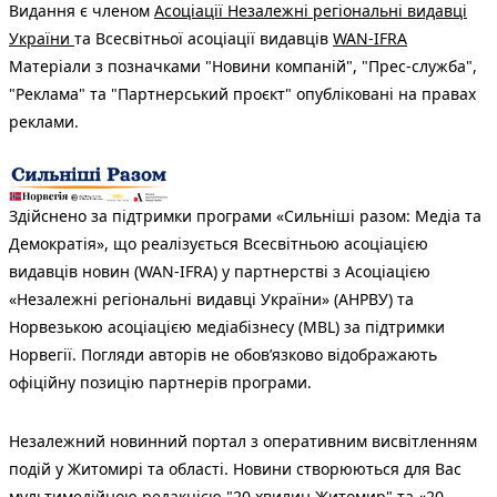
Видання є членом
Асоціації Незалежні регіональні видавці
України
та Всесвітньої асоціації видавців
WAN-IFRA
Матеріали з позначками "Новини компаній", "Прес-служба",
"Реклама" та "Партнерський проєкт" опубліковані на правах
реклами.
Здійснено за підтримки програми «Сильніші разом: Медіа та
Демократія», що реалізується Всесвітньою асоціацією
видавців новин (WAN-IFRA) у партнерстві з Асоціацією
«Незалежні регіональні видавці України» (АНРВУ) та
Норвезькою асоціацією медіабізнесу (MBL) за підтримки
Норвегії. Погляди авторів не обов’язково відображають
офіційну позицію партнерів програми.
Незалежний новинний портал з оперативним висвітленням
подій у Житомирі та області. Новини створюються для Вас
мультимедійною редакцією "20 хвилин Житомир" та «20