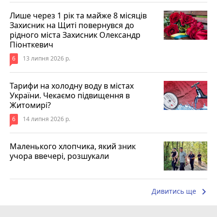
Лише через 1 рік та майже 8 місяців
Захисник на Щиті повернувся до
рідного міста Захисник Олександр
Піонткевич
6
13 липня 2026 р.
Тарифи на холодну воду в містах
України. Чекаємо підвищення в
Житомирі?
6
14 липня 2026 р.
Маленького хлопчика, який зник
учора ввечері, розшукали
keyboard_arrow_right
Дивитись ще