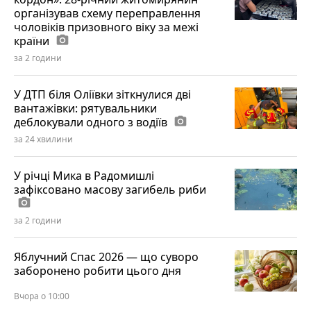
організував схему переправлення
чоловіків призовного віку за межі
країни
photo_camera
за 2 години
У ДТП біля Оліївки зіткнулися дві
вантажівки: рятувальники
деблокували одного з водіїв
photo_camera
за 24 хвилини
У річці Мика в Радомишлі
зафіксовано масову загибель риби
photo_camera
за 2 години
Яблучний Спас 2026 — що суворо
заборонено робити цього дня
Вчора о 10:00