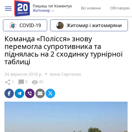
Пишеш ти! Коментує
Всі новини
Обговорен
Житомир
COVID-19
Житомир і житомиряни
Команда «Полісся» знову
перемогла супротивника та
піднялась на 2 сходинку турнірної
таблиці
24 вересня 2018 р.
Анна Сергієнко
chat_bubble
share
visibility
1
0
43