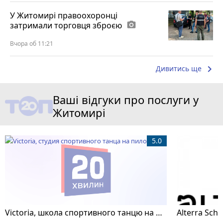
У Житомирі правоохоронці
затримали торговця зброєю
photo_camera
Вчора об 11:21
keyboard_arrow_right
Дивитись ще
Ваші відгуки про послуги у
Житомирі
5.0
Victoria, школа спортивного танцю на пілоні