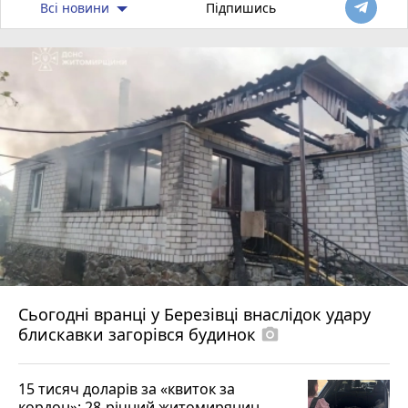
Всі новини
Підпишись
Сьогодні вранці у Березівці внаслідок удару
блискавки загорівся будинок
photo_camera
15 тисяч доларів за «квиток за
кордон»: 28-річний житомирянин