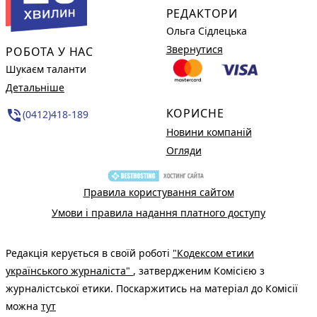
РЕДАКТОРИ
Ольга Сідлецька
Звернутися
РОБОТА У НАС
Шукаєм таланти
Детальніше
КОРИСНЕ
phone_in_talk
(0412)418-189
Новини компаній
Огляди
Правила користування сайтом
Умови і правила надання платного доступу
Редакція керується в своїй роботі
"Кодексом етики
українського журналіста"
, затвердженим Комісією з
журналістської етики. Поскаржитись на матеріал до Комісії
можна
тут