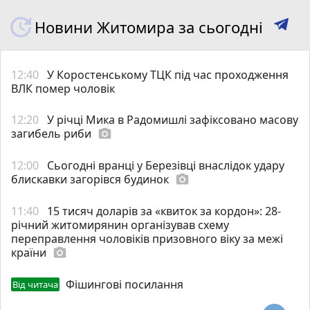
Новини Житомира за сьогодні
12:40
У Коростенському ТЦК під час проходження
ВЛК помер чоловік
12:20
У річці Мика в Радомишлі зафіксовано масову
загибель риби
photo_camera
12:00
Сьогодні вранці у Березівці внаслідок удару
блискавки загорівся будинок
photo_camera
11:40
15 тисяч доларів за «квиток за кордон»: 28-
річний житомирянин організував схему
переправлення чоловіків призовного віку за межі
країни
photo_camera
Фішингові посилання
Від читача