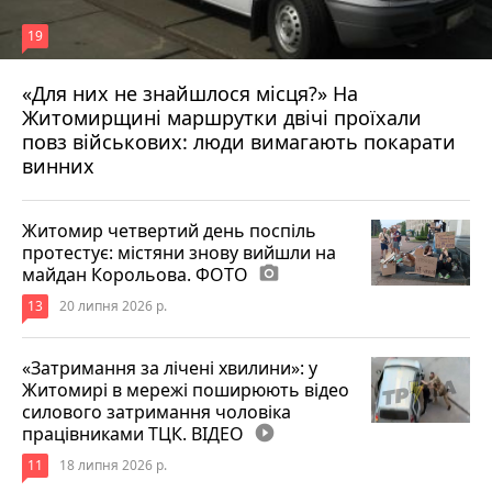
19
«Для них не знайшлося місця?» На
Житомирщині маршрутки двічі проїхали
17 липня 2026 р.
повз військових: люди вимагають покарати
винних
Житомир четвертий день поспіль
протестує: містяни знову вийшли на
майдан Корольова. ФОТО
photo_camera
13
20 липня 2026 р.
«Затримання за лічені хвилини»: у
Житомирі в мережі поширюють відео
силового затримання чоловіка
працівниками ТЦК. ВІДЕО
play_circle_filled
11
18 липня 2026 р.