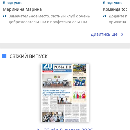
6 відгуків
6 відгуків
Маринина Марина
Команда top2
Замечательное место. Уютный клуб с очень
Додайте пер
доброжелательным и профессиональным
приватна ш
коллективом.
досвідом – 
keyboard_arrow_right
Дивитись ще
СВІЖИЙ ВИПУСК