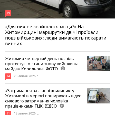
19
«Для них не знайшлося місця?» На
Житомирщині маршрутки двічі проїхали
17 липня 2026 р.
повз військових: люди вимагають покарати
винних
Житомир четвертий день поспіль
протестує: містяни знову вийшли на
майдан Корольова. ФОТО
photo_camera
14
20 липня 2026 р.
«Затримання за лічені хвилини»: у
Житомирі в мережі поширюють відео
силового затримання чоловіка
працівниками ТЦК. ВІДЕО
play_circle_filled
11
18 липня 2026 р.