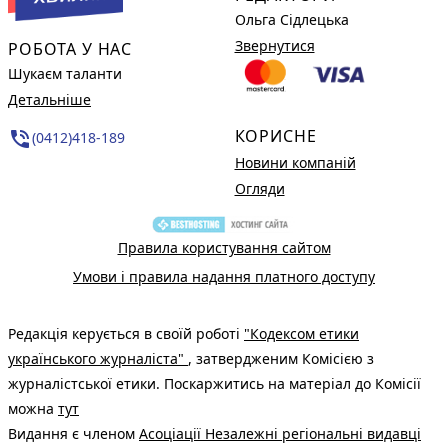
Ольга Сідлецька
Звернутися
РОБОТА У НАС
Шукаєм таланти
Детальніше
КОРИСНЕ
phone_in_talk
(0412)418-189
Новини компаній
Огляди
Правила користування сайтом
Умови і правила надання платного доступу
Редакція керується в своїй роботі
"Кодексом етики
українського журналіста"
, затвердженим Комісією з
журналістської етики. Поскаржитись на матеріал до Комісії
можна
тут
Видання є членом
Асоціації Незалежні регіональні видавці