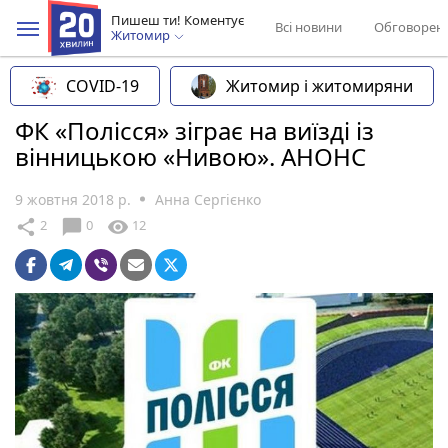
Пишеш ти! Коментує
Всі новини
Обговорен
Житомир
COVID-19
Житомир і житомиряни
ФК «Полісся» зіграє на виїзді із
вінницькою «Нивою». АНОНС
9 жовтня 2018 р.
Анна Сергієнко
chat_bubble
share
visibility
2
0
12