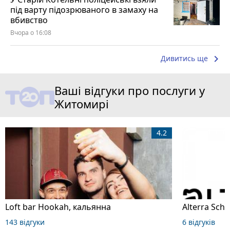
під варту підозрюваного в замаху на
вбивство
Вчора о 16:08
keyboard_arrow_right
Дивитись ще
Ваші відгуки про послуги у
Житомирі
4.2
Loft bar Hookah, кальянна
143 відгуки
6 відгуків