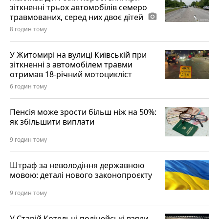
зіткненні трьох автомобілів семеро
травмованих, серед них двоє дітей
photo_camera
8 годин тому
У Житомирі на вулиці Київській при
зіткненні з автомобілем травми
отримав 18-річний мотоцикліст
6 годин тому
Пенсія може зрости більш ніж на 50%:
як збільшити виплати
9 годин тому
Штраф за неволодіння державною
мовою: деталі нового законопроєкту
9 годин тому
У Старій Котельні поліцейські взяли