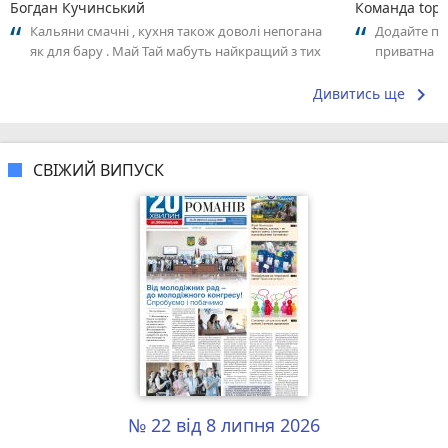
Богдан Кучинський
Команда top2
Кальяни смачні , кухня також доволі непогана
Додайте пер
як для бару . Май Тай мабуть найкращий з тих
приватна ш
що я куштував ) . Повернуся до...
досвідом – 
keyboard_arrow_right
Дивитись ще
СВІЖИЙ ВИПУСК
№ 22 від 8 липня 2026