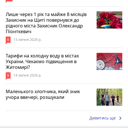
Лише через 1 рік та майже 8 місяців
Захисник на Щиті повернувся до
рідного міста Захисник Олександр
Піонткевич
6
13 липня 2026 р.
Тарифи на холодну воду в містах
України. Чекаємо підвищення в
Житомирі?
6
14 липня 2026 р.
Маленького хлопчика, який зник
учора ввечері, розшукали
keyboard_arrow_right
Дивитись ще