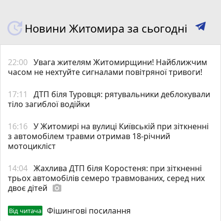
Новини Житомира за сьогодні
22:00
Увага жителям Житомирщини! Найближчим
часом не нехтуйте сигналами повітряної тривоги!
17:11
ДТП біля Туровця: рятувальники деблокували
тіло загиблої водійки
16:16
У Житомирі на вулиці Київській при зіткненні
з автомобілем травми отримав 18-річний
мотоцикліст
14:04
Жахлива ДТП біля Коростеня: при зіткненні
трьох автомобілів семеро травмованих, серед них
двоє дітей
photo_camera
Фішингові посилання
Від читача