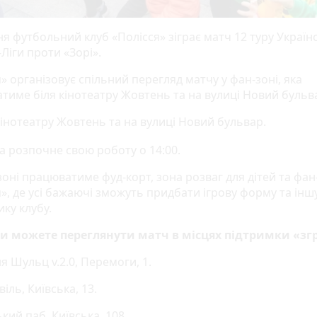
я футбольний клуб «Полісся» зіграє матч 12 туру Україн
Ліги проти «Зорі».
» організовує спільний перегляд матчу у фан-зоні, яка
тиме біля кінотеатру Жовтень та на вулиці Новий бульв
кінотеатру Жовтень та на вулиці Новий бульвар.
а розпочне свою роботу о 14:00.
зоні працюватиме фуд-корт, зона розваг для дітей та фа
», де усі бажаючі зможуть придбати ігрову форму та інш
ку клубу.
и можете переглянути матч в місцях підтримки «згр
 Шульц v.2.0, Перемоги, 1.
іль, Київська, 13.
кий паб, Київська, 108.