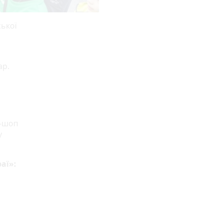
ської
ар.
н-шоп
у
аї»: