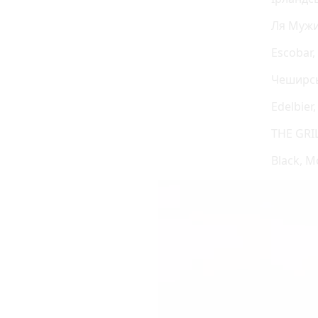
Ля Мужик
Escobar,
Чеширськ
Edelbier
THE GRIL
Black, М