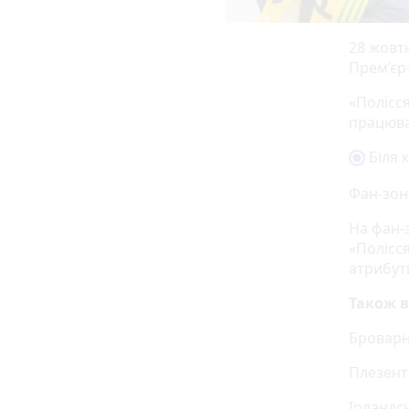
28 жовтн
Прем’єр-
«Полісся
працюва
Біля 
Фан-зон
На фан-
«Полісся
атрибути
Також в
Броварня
Плезентв
Ірландсь