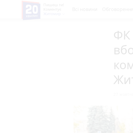
Пишеш ти!
Всі новини
Обговоренн
Коментує
Житомир
ФК 
вбо
ком
Жи
27 жовтня