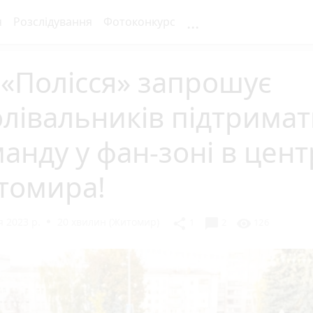
...
я
Розслідування
Фотоконкурс
«Полісся» запрошує
лівальників підтрима
анду у фан-зоні в цент
томира!
 2023 р.
20 хвилин (Житомир)
chat_bubble
share
visibility
1
2
126