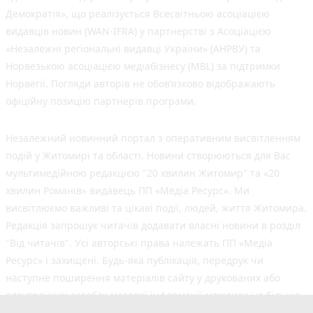
Демократія», що реалізується Всесвітньою асоціацією
видавців новин (WAN-IFRA) у партнерстві з Асоціацією
«Незалежні регіональні видавці України» (АНРВУ) та
Норвезькою асоціацією медіабізнесу (MBL) за підтримки
Норвегії. Погляди авторів не обов’язково відображають
офіційну позицію партнерів програми.
Незалежний новинний портал з оперативним висвітленням
подій у Житомирі та області. Новини створюються для Вас
мультимедійною редакцією "20 хвилин Житомир" та «20
хвилин Романів» видавець ПП «Медіа Ресурс». Ми
висвітлюємо важливі та цікаві події, людей, життя Житомира.
Редакція запрошує читачів додавати власні новини в розділ
"Від читачів". Усі авторські права належать ПП «Медіа
Ресурс» і захищені. Будь-яка публiкацiя, передрук чи
наступне поширення матеріалів сайту у друкованих або
електронних засобах масової інформації можлива не більше
50% обсягу та з обов'язковим посиланням на джерело.