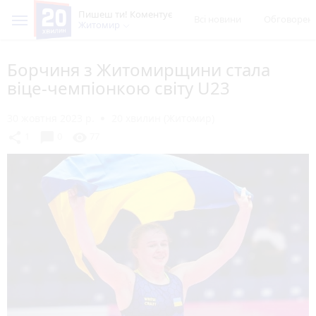
Пишеш ти! Коментує
Всі новини
Обговорен
Житомир
Борчиня з Житомирщини стала
віце-чемпіонкою світу U23
30 жовтня 2023 р.
20 хвилин (Житомир)
chat_bubble
share
visibility
1
0
77