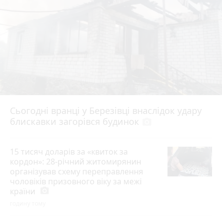
Сьогодні вранці у Березівці внаслідок удару
блискавки загорівся будинок
photo_camera
15 тисяч доларів за «квиток за
кордон»: 28-річний житомирянин
організував схему переправлення
чоловіків призовного віку за межі
країни
photo_camera
годину тому