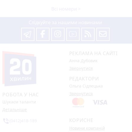
Всі номери >
Слідкуйте за нашими новинами
РЕКЛАМА НА САЙТІ
Анна Дубовик
Звернутися
РЕДАКТОРИ
Ольга Сідлецька
Звернутися
РОБОТА У НАС
Шукаєм таланти
Детальніше
КОРИСНЕ
phone_in_talk
(0412)418-189
Новини компаній