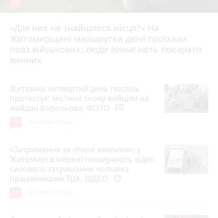
19
«Для них не знайшлося місця?» На
Житомирщині маршрутки двічі проїхали
17 липня 2026 р.
повз військових: люди вимагають покарати
винних
Житомир четвертий день поспіль
протестує: містяни знову вийшли на
майдан Корольова. ФОТО
photo_camera
13
20 липня 2026 р.
«Затримання за лічені хвилини»: у
Житомирі в мережі поширюють відео
силового затримання чоловіка
працівниками ТЦК. ВІДЕО
play_circle_filled
11
18 липня 2026 р.