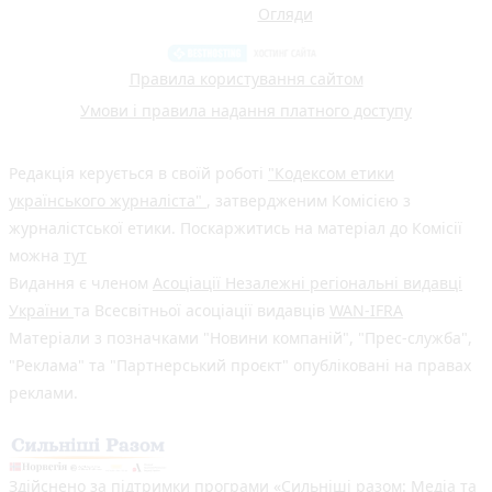
Огляди
Правила користування сайтом
Умови і правила надання платного доступу
Редакція керується в своїй роботі
"Кодексом етики
українського журналіста"
, затвердженим Комісією з
журналістської етики. Поскаржитись на матеріал до Комісії
можна
тут
Видання є членом
Асоціації Незалежні регіональні видавці
України
та Всесвітньої асоціації видавців
WAN-IFRA
Матеріали з позначками "Новини компаній", "Прес-служба",
"Реклама" та "Партнерський проєкт" опубліковані на правах
реклами.
Здійснено за підтримки програми «Сильніші разом: Медіа та