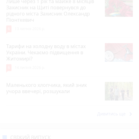
Лише через 1 рік та майже 8 місяців
Захисник на Щиті повернувся до
рідного міста Захисник Олександр
Піонткевич
6
13 липня 2026 р.
Тарифи на холодну воду в містах
України. Чекаємо підвищення в
Житомирі?
6
14 липня 2026 р.
Маленького хлопчика, який зник
учора ввечері, розшукали
keyboard_arrow_right
Дивитись ще
СВІЖИЙ ВИПУСК