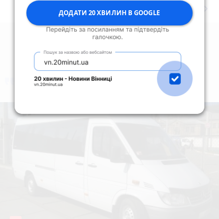
keyboard_arrow_right
Дивитись ще
ДОДАТИ 20 ХВИЛИН В GOOGLE
коментують
Найчастіше