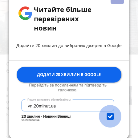
Читайте більше
перевірених
новин
Додайте 20 хвилин до вибраних джерел в Google
Сьогодні вранці у Березівці внаслідок удару
блискавки загорівся будинок
photo_camera
ДОДАТИ 20 ХВИЛИН В GOOGLE
15 тисяч доларів за «квиток за
кордон»: 28-річний житомирянин
організував схему переправлення
чоловіків призовного віку за межі
країни
photo_camera
5 годин тому
У ДТП біля Оліївки зіткнулися дві