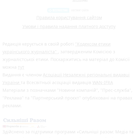
Правила користування сайтом
Умови і правила надання платного доступу
Редакція керується в своїй роботі
"Кодексом етики
українського журналіста"
, затвердженим Комісією з
журналістської етики. Поскаржитись на матеріал до Комісії
можна
тут
Видання є членом
Асоціації Незалежні регіональні видавці
України
та Всесвітньої асоціації видавців
WAN-IFRA
Матеріали з позначками "Новини компаній", "Прес-служба",
"Реклама" та "Партнерський проєкт" опубліковані на правах
реклами.
Здійснено за підтримки програми «Сильніші разом: Медіа та