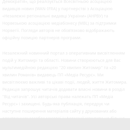
Демократія», що реалізується Всесвітньою асоціацією
видавців новин (WAN-IFRA) у партнерстві з Асоціацією
«Незалежні регіональні видавці України» (АНРВУ) та
Норвезькою асоціацією медіабізнесу (MBL) за підтримки
Норвегії. Погляди авторів не обов’язково відображають
офіційну позицію партнерів програми.
Незалежний новинний портал з оперативним висвітленням
подій у Житомирі та області. Новини створюються для Вас
мультимедійною редакцією "20 хвилин Житомир" та «20
хвилин Романів» видавець ПП «Медіа Ресурс». Ми
висвітлюємо важливі та цікаві події, людей, життя Житомира.
Редакція запрошує читачів додавати власні новини в розділ
"Від читачів". Усі авторські права належать ПП «Медіа
Ресурс» і захищені. Будь-яка публiкацiя, передрук чи
наступне поширення матеріалів сайту у друкованих або
електронних засобах масової інформації можлива не більше
50% обсягу та з обов'язковим посиланням на джерело.