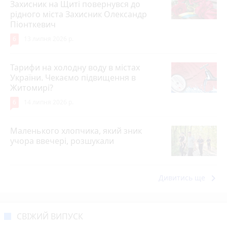
Захисник на Щиті повернувся до
рідного міста Захисник Олександр
Піонткевич
6
13 липня 2026 р.
Тарифи на холодну воду в містах
України. Чекаємо підвищення в
Житомирі?
6
14 липня 2026 р.
Маленького хлопчика, який зник
учора ввечері, розшукали
keyboard_arrow_right
Дивитись ще
СВІЖИЙ ВИПУСК