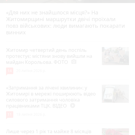
«Для них не знайшлося місця?» На
Житомирщині маршрутки двічі проїхали
17 липня 2026 р.
повз військових: люди вимагають покарати
винних
Житомир четвертий день поспіль
протестує: містяни знову вийшли на
майдан Корольова. ФОТО
photo_camera
14
20 липня 2026 р.
«Затримання за лічені хвилини»: у
Житомирі в мережі поширюють відео
силового затримання чоловіка
працівниками ТЦК. ВІДЕО
play_circle_filled
11
18 липня 2026 р.
Лише через 1 рік та майже 8 місяців