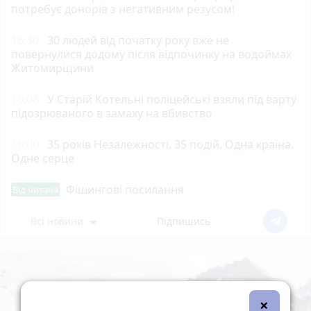
потребує донорів з негативним резусом!
16:30
30 людей від початку року вже не
повернулися додому після відпочинку на водоймах
Житомирщини
16:08
У Старій Котельні поліцейські взяли під варту
підозрюваного в замаху на вбивство
16:00
35 років Незалежності. 35 подій. Одна країна.
Одне серце
Фішингові посилання
Від читача
Всі новини
Підпишись
×