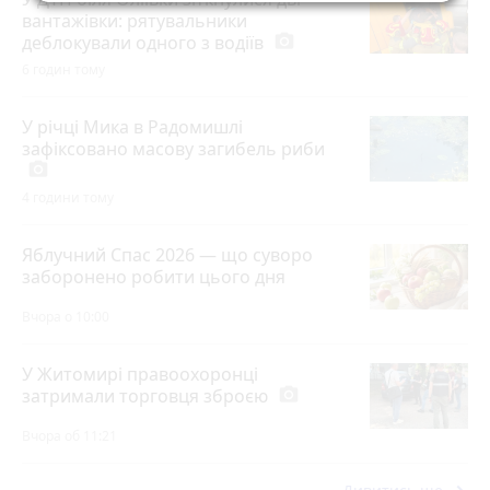
вантажівки: рятувальники
деблокували одного з водіїв
photo_camera
6 годин тому
У річці Мика в Радомишлі
зафіксовано масову загибель риби
photo_camera
4 години тому
Яблучний Спас 2026 — що суворо
заборонено робити цього дня
Вчора о 10:00
У Житомирі правоохоронці
затримали торговця зброєю
photo_camera
Вчора об 11:21