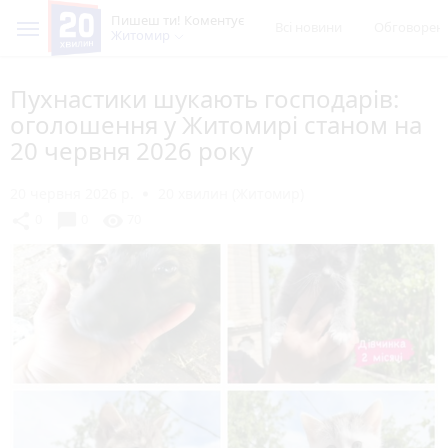
Пишеш ти! Коментує
Всі новини
Обговорен
Житомир
Пухнастики шукають господарів:
оголошення у Житомирі станом на
20 червня 2026 року
20 червня 2026 р.
20 хвилин (Житомир)
chat_bubble
share
visibility
0
0
70