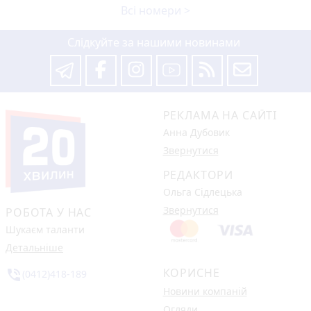
Всі номери >
Слідкуйте за нашими новинами
РЕКЛАМА НА САЙТІ
Анна Дубовик
Звернутися
РЕДАКТОРИ
Ольга Сідлецька
Звернутися
РОБОТА У НАС
Шукаєм таланти
Детальніше
КОРИСНЕ
phone_in_talk
(0412)418-189
Новини компаній
Огляди