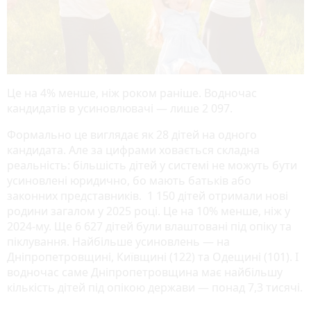
Це на 4% менше, ніж роком раніше. Водночас
кандидатів в усиновлювачі — лише 2 097.
Формально це виглядає як 28 дітей на одного
кандидата. Але за цифрами ховається складна
реальність: більшість дітей у системі не можуть бути
усиновлені юридично, бо мають батьків або
законних представників. 1 150 дітей отримали нові
родини загалом у 2025 році. Це на 10% менше, ніж у
2024-му. Ще 6 627 дітей були влаштовані під опіку та
піклування. Найбільше усиновлень — на
Дніпропетровщині, Київщині (122) та Одещині (101). І
водночас саме Дніпропетровщина має найбільшу
кількість дітей під опікою держави — понад 7,3 тисячі.