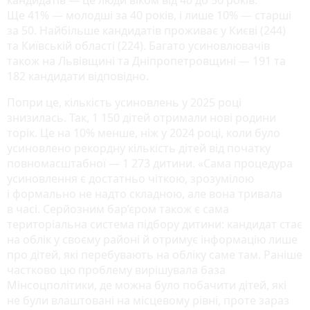
Ще 41% — молодші за 40 років, і лише 10% — старші
за 50. Найбільше кандидатів проживає у Києві (244)
та Київській області (224). Багато усиновлювачів
також на Львівщині та Дніпропетровщині — 191 та
182 кандидати відповідно.
Попри це, кількість усиновлень у 2025 році
знизилась. Так, 1 150 дітей отримали нові родини
торік. Це на 10% менше, ніж у 2024 році, коли було
усиновлено рекордну кількість дітей від початку
повномасштабної — 1 273 дитини. «Сама процедура
усиновлення є достатньо чіткою, зрозумілою
і формально не надто складною, але вона тривала
в часі. Серйозним бар’єром також є сама
територіальна система підбору дитини: кандидат стає
на облік у своєму районі й отримує інформацію лише
про дітей, які перебувають на обліку саме там. Раніше
частково цю проблему вирішувала база
Мінсоцполітики, де можна було побачити дітей, які
не були влаштовані на місцевому рівні, проте зараз