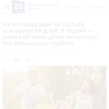
Пишеш ти! Коментує
Всі новини
Обговорен
Житомир
На Житомирщині за 2025 рік
усиновили 68 дітей. В Україні —
майже 60 тисяч дітей, які ростуть
без батьківської турботи
12 травня 2026 р.
20 хвилин (Житомир)
chat_bubble
share
visibility
0
0
29