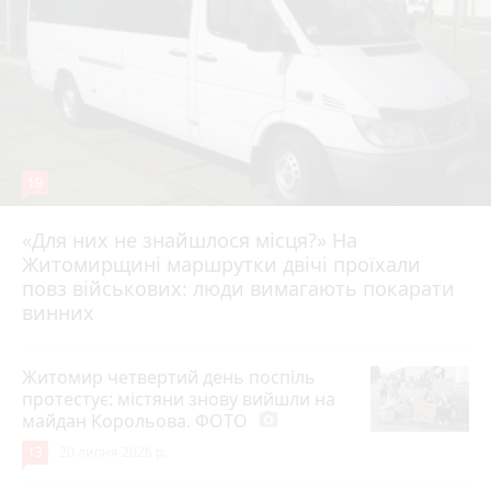
19
«Для них не знайшлося місця?» На
Житомирщині маршрутки двічі проїхали
17 липня 2026 р.
повз військових: люди вимагають покарати
винних
Житомир четвертий день поспіль
протестує: містяни знову вийшли на
майдан Корольова. ФОТО
photo_camera
13
20 липня 2026 р.