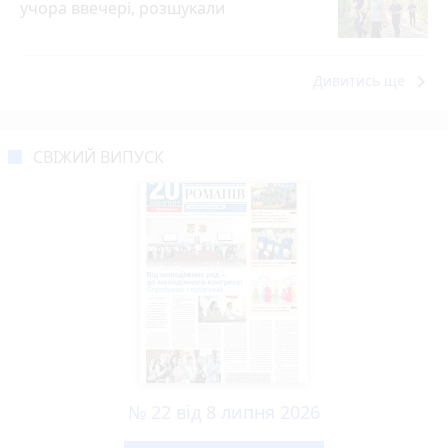
учора ввечері, розшукали
keyboard_arrow_right
Дивитись ще
СВІЖИЙ ВИПУСК
№ 22 від 8 липня 2026