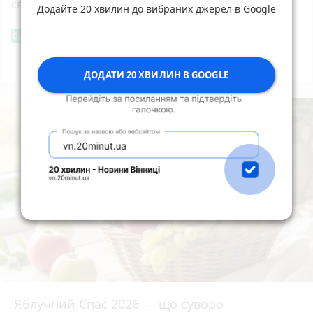
свято, іменини дня і погода у Житомирі
Додайте 20 хвилин до вибраних джерел в Google
Фішингові посилання
Від читача
Всі новини
Підпишись
ДОДАТИ 20 ХВИЛИН В GOOGLE
Яблучний Спас 2026 — що суворо