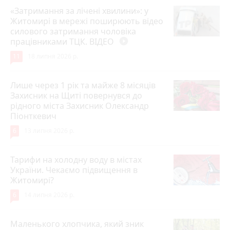
«Затримання за лічені хвилини»: у
Житомирі в мережі поширюють відео
силового затримання чоловіка
працівниками ТЦК. ВІДЕО
play_circle_filled
11
18 липня 2026 р.
Лише через 1 рік та майже 8 місяців
Захисник на Щиті повернувся до
рідного міста Захисник Олександр
Піонткевич
6
13 липня 2026 р.
Тарифи на холодну воду в містах
України. Чекаємо підвищення в
Житомирі?
6
14 липня 2026 р.
Маленького хлопчика, який зник