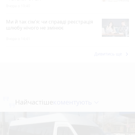
Вчора о 10:40
Ми й так сім'я: чи справді реєстрація
шлюбу нічого не змінює
Вчора о 14:41
keyboard_arrow_right
Дивитись ще
коментують
Найчастіше