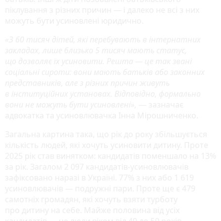
піклування з різних причин — і далеко не всі з них
можуть бути усиновлені юридично.
«З 60 тисяч дітей, які перебувають в інтернатних
закладах, лише близько 5 тисяч мають статус,
що дозволяє їх усиновити. Решта — це так звані
соціальні сироти: вони мають батьків або законних
представників, але з різних причин живуть
в інституційних установах. Відповідно, формально
вони не можуть бути усиновлені»,
— зазначає
адвокатка та усиновлювачка Інна Мірошниченко.
Загальна картина така, що рік до року збільшується
кількість людей, які хочуть усиновити дитину. Проте
2025 рік став винятком: кандидатів поменшало на 13%
за рік. Загалом 2 097 кандидатів-усиновлювачів
зафіксовано наразі в Україні. 77% з них або 1 619
усиновлювачів — подружні пари. Проте ще є 479
самотніх громадян, які хочуть взяти турботу
про дитину на себе. Майже половина від усіх
кандидатів — це люди віком від 40 до 50 років.