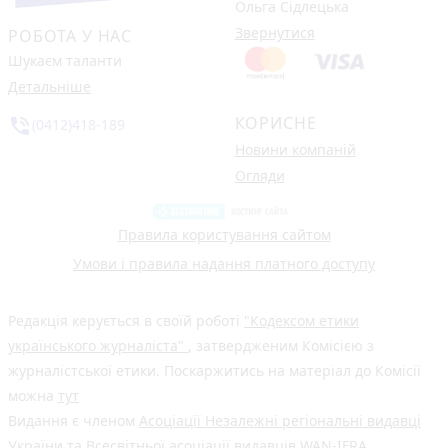
Ольга Сідлецька
Звернутися
РОБОТА У НАС
Шукаєм таланти
Детальніше
КОРИСНЕ
phone_in_talk
(0412)418-189
Новини компаній
Огляди
Правила користування сайтом
Умови і правила надання платного доступу
Редакція керується в своїй роботі
"Кодексом етики
українського журналіста"
, затвердженим Комісією з
журналістської етики. Поскаржитись на матеріал до Комісії
можна
тут
Видання є членом
Асоціації Незалежні регіональні видавці
України
та Всесвітньої асоціації видавців
WAN-IFRA