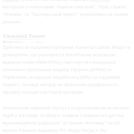
Матеріали з позначками "Новини компаній", "Прес-служба",
"Реклама" та "Партнерський проєкт" опубліковані на правах
реклами.
Здійснено за підтримки програми «Сильніші разом: Медіа та
Демократія», що реалізується Всесвітньою асоціацією
видавців новин (WAN-IFRA) у партнерстві з Асоціацією
«Незалежні регіональні видавці України» (АНРВУ) та
Норвезькою асоціацією медіабізнесу (MBL) за підтримки
Норвегії. Погляди авторів не обов’язково відображають
офіційну позицію партнерів програми.
Незалежний новинний портал з оперативним висвітленням
подій у Житомирі та області. Новини створюються для Вас
мультимедійною редакцією "20 хвилин Житомир" та «20
хвилин Романів» видавець ПП «Медіа Ресурс». Ми