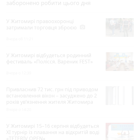
заборонено робити цього дня
У Житомирі правоохоронці
затримали торговця зброєю
photo_camera
Вчора об 11:21
У Житомирі відбудеться родинний
фестиваль «Полісся. Вареник FEST»
Вчора о 12:39
Привласнив 72 тис. грн під приводом
встановлення вікон – засуджено до 2
років ув’язнення жителя Житомира
Вчора о 14:20
У Житомирі 15–16 серпня відбудеться
XI турнір із плавання на відкритій воді
«TETERIV OPEN»