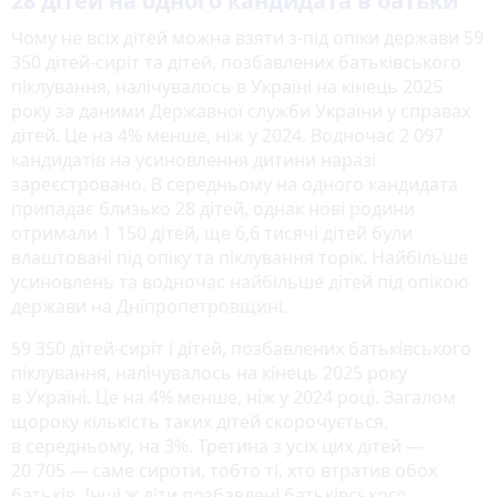
28 дітей на одного кандидата в батьки
Чому не всіх дітей можна взяти з-під опіки держави 59
350 дітей-сиріт та дітей, позбавлених батьківського
піклування, налічувалось в Україні на кінець 2025
року за даними Державної служби України у справах
дітей. Це на 4% менше, ніж у 2024. Водночас 2 097
кандидатів на усиновлення дитини наразі
зареєстровано. В середньому на одного кандидата
припадає близько 28 дітей, однак нові родини
отримали 1 150 дітей, ще 6,6 тисячі дітей були
влаштовані під опіку та піклування торік. Найбільше
усиновлень та водночас найбільше дітей під опікою
держави на Дніпропетровщині.
59 350 дітей-сиріт і дітей, позбавлених батьківського
піклування, налічувалось на кінець 2025 року
в Україні. Це на 4% менше, ніж у 2024 році. Загалом
щороку кількість таких дітей скорочується,
в середньому, на 3%. Третина з усіх цих дітей —
20 705 — саме сироти, тобто ті, хто втратив обох
батьків. Інші ж діти позбавлені батьківського