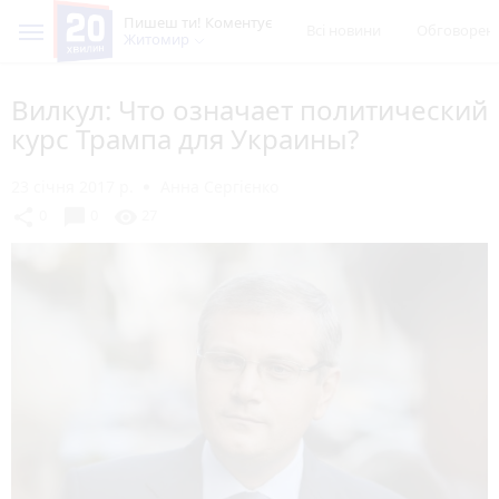
Пишеш ти! Коментує
Всі новини
Обговорен
Житомир
Вилкул: Что означает политический
курс Трампа для Украины?
23 січня 2017 р.
Анна Сергієнко
chat_bubble
share
visibility
0
0
27