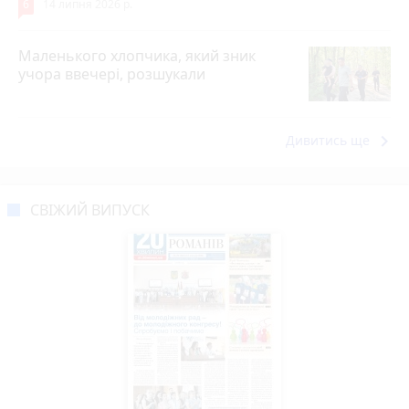
6
14 липня 2026 р.
Маленького хлопчика, який зник
учора ввечері, розшукали
keyboard_arrow_right
Дивитись ще
СВІЖИЙ ВИПУСК