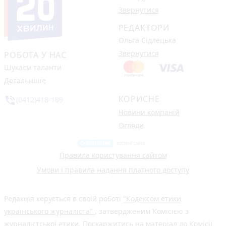
Звернутися
РЕДАКТОРИ
Ольга Сідлецька
Звернутися
РОБОТА У НАС
Шукаєм таланти
Детальніше
КОРИСНЕ
phone_in_talk
(0412)418-189
Новини компаній
Огляди
Правила користування сайтом
Умови і правила надання платного доступу
Редакція керується в своїй роботі
"Кодексом етики
українського журналіста"
, затвердженим Комісією з
журналістської етики. Поскаржитись на матеріал до Комісії