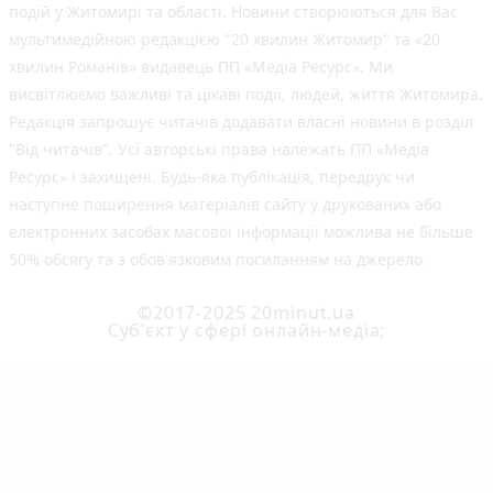
подій у Житомирі та області. Новини створюються для Вас
мультимедійною редакцією "20 хвилин Житомир" та «20
хвилин Романів» видавець ПП «Медіа Ресурс». Ми
висвітлюємо важливі та цікаві події, людей, життя Житомира.
Редакція запрошує читачів додавати власні новини в розділ
"Від читачів". Усі авторські права належать ПП «Медіа
Ресурс» і захищені. Будь-яка публiкацiя, передрук чи
наступне поширення матеріалів сайту у друкованих або
електронних засобах масової інформації можлива не більше
50% обсягу та з обов'язковим посиланням на джерело.
©2017-2025 20minut.ua
Cуб'єкт у сфері онлайн-медіа;