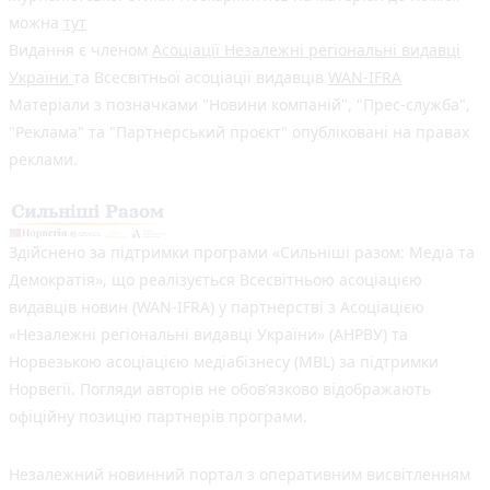
можна
тут
Видання є членом
Асоціації Незалежні регіональні видавці
України
та Всесвітньої асоціації видавців
WAN-IFRA
Матеріали з позначками "Новини компаній", "Прес-служба",
"Реклама" та "Партнерський проєкт" опубліковані на правах
реклами.
Здійснено за підтримки програми «Сильніші разом: Медіа та
Демократія», що реалізується Всесвітньою асоціацією
видавців новин (WAN-IFRA) у партнерстві з Асоціацією
«Незалежні регіональні видавці України» (АНРВУ) та
Норвезькою асоціацією медіабізнесу (MBL) за підтримки
Норвегії. Погляди авторів не обов’язково відображають
офіційну позицію партнерів програми.
Незалежний новинний портал з оперативним висвітленням