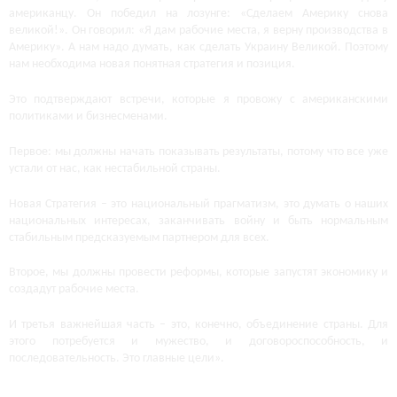
американцу. Он победил на лозунге: «Сделаем Америку снова
великой!». Он говорил: «Я дам рабочие места, я верну производства в
Америку». А нам надо думать, как сделать Украину Великой. Поэтому
нам необходима новая понятная стратегия и позиция.
Это подтверждают встречи, которые я провожу с американскими
политиками и бизнесменами.
Первое: мы должны начать показывать результаты, потому что все уже
устали от нас, как нестабильной страны.
Новая Стратегия – это национальный прагматизм, это думать о наших
национальных интересах, заканчивать войну и быть нормальным
стабильным предсказуемым партнером для всех.
Второе, мы должны провести реформы, которые запустят экономику и
создадут рабочие места.
И третья важнейшая часть – это, конечно, объединение страны. Для
этого потребуется и мужество, и договороспособность, и
последовательность. Это главные цели».