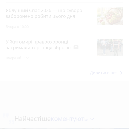
Яблучний Спас 2026 — що суворо
заборонено робити цього дня
Вчора о 10:00
У Житомирі правоохоронці
затримали торговця зброєю
photo_camera
Вчора об 11:21
keyboard_arrow_right
Дивитись ще
коментують
Найчастіше