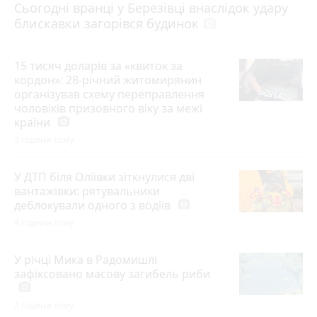
Сьогодні вранці у Березівці внаслідок удару
блискавки загорівся будинок
photo_camera
15 тисяч доларів за «квиток за
кордон»: 28-річний житомирянин
організував схему переправлення
чоловіків призовного віку за межі
країни
photo_camera
2 години тому
У ДТП біля Оліївки зіткнулися дві
вантажівки: рятувальники
деблокували одного з водіїв
photo_camera
4 години тому
У річці Мика в Радомишлі
зафіксовано масову загибель риби
photo_camera
2 години тому