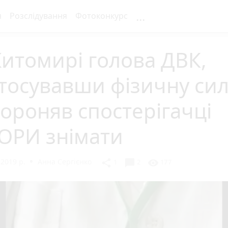
...
я
Розслідування
Фотоконкурс
итомирі голова ДВК,
тосувавши фізичну сил
ороняв спостерігачці
ОРИ знімати
2019 р.
Анна Сергієнко
chat_bubble
share
visibility
1
2
177