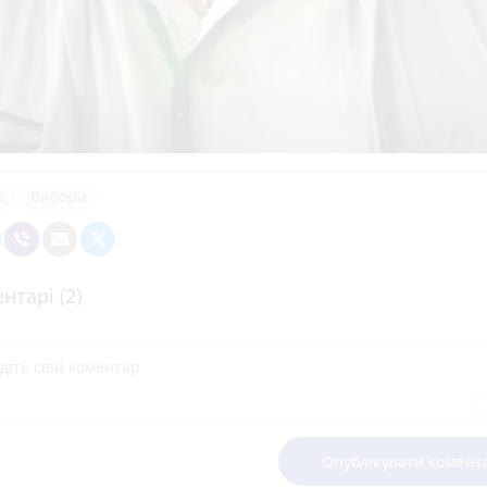
а
Вибори
нтарі (2)
Опублікувати комент