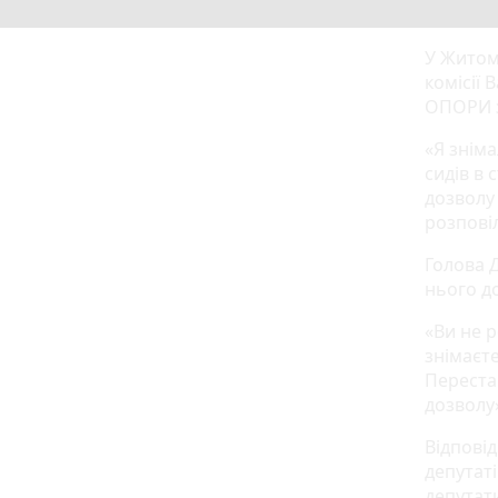
У Житом
комісії 
ОПОРИ з
«Я знім
сидів в 
дозволу 
розпові
Голова 
нього д
«Ви не р
знімаєте
Перестав
дозволу»
Відповід
депутаті
депутати