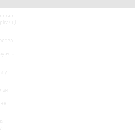
борчої
рігачці
Голова
и
ув», –
и у
о ви
ене
их
у