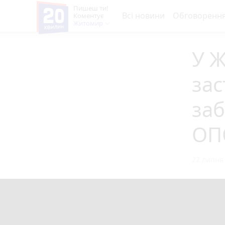
Пишеш ти!
Всі новини
Обговоренн
Коментує
Житомир
У Ж
зас
заб
ОП
22 липня 