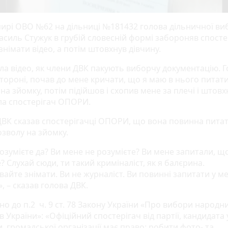
ирі ОВО №62 на дільниці №181432 голова дільничної ви
Василь Стужук в грубій словесній формі забороняв спосте
німати відео, а потім штовхнув дівчину.
ала відео, як члени ДВК пакують виборчу документацію. 
стороні, почав до мене кричати, що я маю в нього питат
на зйомку, потім підійшов і схопив мене за плечі і штовхн
ла спостерігач ОПОРИ.
ДВК сказав спостерігачці ОПОРИ, що вона повинна питат
озволу на зйомку.
озумієте да? Ви мене не розумієте? Ви мене запитали, щ
? Слухай сюди, ти такий криміналіст, як я балєрина.
айте знімати. Ви не журналіст. Ви повинні запитати у м
, – сказав голова ДВК.
но до п.2 ч. 9 ст. 78 Закону України «Про вибори народн
в України»: «Офіційний спостерігач від партії, кандидата 
, громадської організації має право: робити фото- та