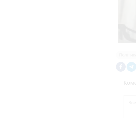
Політик
Коме