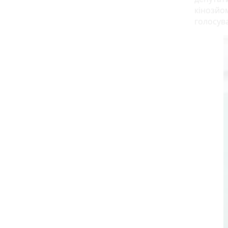
кінозйо
голосув