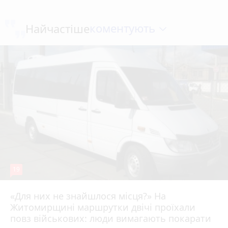
коментують
Найчастіше
19
«Для них не знайшлося місця?» На
Житомирщині маршрутки двічі проїхали
17 липня 2026 р.
повз військових: люди вимагають покарати