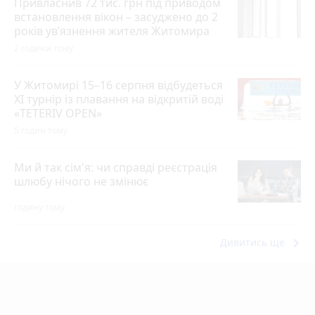
Привласнив 72 тис. грн під приводом
встановлення вікон – засуджено до 2
років ув’язнення жителя Житомира
2 години тому
У Житомирі 15–16 серпня відбудеться
XI турнір із плавання на відкритій воді
«TETERIV OPEN»
5 годин тому
Ми й так сім'я: чи справді реєстрація
шлюбу нічого не змінює
годину тому
keyboard_arrow_right
Дивитись ще