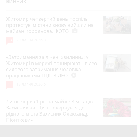
винних
Житомир четвертий день поспіль
протестує: містяни знову вийшли на
майдан Корольова. ФОТО
photo_camera
13
20 липня 2026 р.
«Затримання за лічені хвилини»: у
Житомирі в мережі поширюють відео
силового затримання чоловіка
працівниками ТЦК. ВІДЕО
play_circle_filled
11
18 липня 2026 р.
Лише через 1 рік та майже 8 місяців
Захисник на Щиті повернувся до
рідного міста Захисник Олександр
Піонткевич
6
13 липня 2026 р.