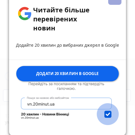
Читайте більше
Опублікувати коментар
перевірених
новин
Додайте 20 хвилин до вибраних джерел в Google
ДОДАТИ 20 ХВИЛИН В GOOGLE
Новини Житомира за сьогодні
COVID-19
Житомир і житомиряни
17:55
Жителя Потіївської громади судитимуть за
умисне вбивство своєї співмешканки