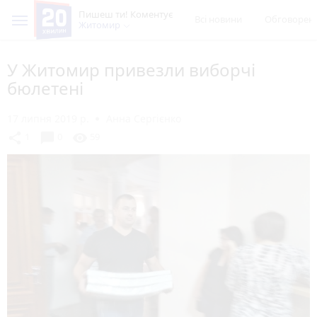
Пишеш ти! Коментує
Всі новини
Обговорен
Житомир
У Житомир привезли виборчі
бюлетені
17 липня 2019 р.
Анна Сергієнко
chat_bubble
share
visibility
1
0
59