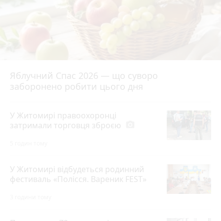
Яблучний Спас 2026 — що суворо
заборонено робити цього дня
У Житомирі правоохоронці
затримали торговця зброєю
photo_camera
5 годин тому
У Житомирі відбудеться родинний
фестиваль «Полісся. Вареник FEST»
3 години тому