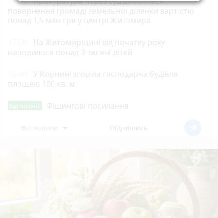
17:21
Прокуратура через суд домоглася
повернення громаді земельної ділянки вартістю
понад 1,5 млн грн у центрі Житомира
17:00
На Житомирщині від початку року
народилося понад 3 тисячі дітей
16:40
У Корнині згоріла господарча будівля
площею 100 кв. м
Фішингові посилання
Від читача
Всі новини
Підпишись