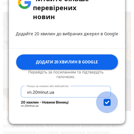
(Підкуп виборців) ККУ.
перевірених
новин
Додайте 20 хвилин до вибраних джерел в Google
ДОДАТИ 20 ХВИЛИН В GOOGLE
– Ми продовжуємо моніторити ситуацію довкола
місцевих виборів. Ми безумовно реагуємо на всі
повідомлення стосовно виявлення імовірних