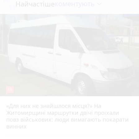
коментують
Найчастіше
19
«Для них не знайшлося місця?» На
Житомирщині маршрутки двічі проїхали
17 липня 2026 р.
повз військових: люди вимагають покарати
винних