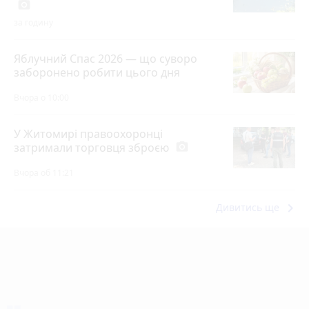
photo_camera
за годину
Яблучний Спас 2026 — що суворо
заборонено робити цього дня
Вчора о 10:00
У Житомирі правоохоронці
затримали торговця зброєю
photo_camera
Вчора об 11:21
keyboard_arrow_right
Дивитись ще