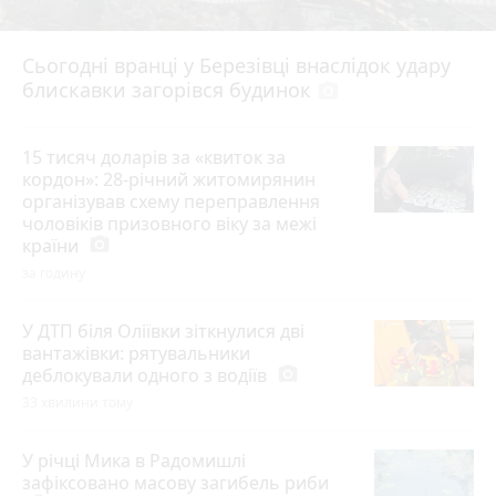
Сьогодні вранці у Березівці внаслідок удару
блискавки загорівся будинок
photo_camera
15 тисяч доларів за «квиток за
кордон»: 28-річний житомирянин
організував схему переправлення
чоловіків призовного віку за межі
країни
photo_camera
за годину
У ДТП біля Оліївки зіткнулися дві
вантажівки: рятувальники
деблокували одного з водіїв
photo_camera
33 хвилини тому
У річці Мика в Радомишлі
зафіксовано масову загибель риби