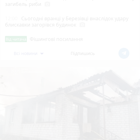
загибель риби
photo_camera
12:00
Сьогодні вранці у Березівці внаслідок удару
блискавки загорівся будинок
photo_camera
Фішингові посилання
Від читача
Всі новини
Підпишись