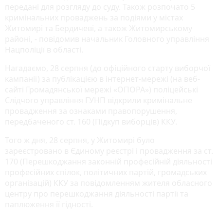
передані для розгляду до суду. Також розпочато 5
кримінальних проваджень за подіями у містах
Житомирі та Бердичеві, а також Житомирському
районі, - повідомив начальник Головного управління
Нацполіції в області.
Нагадаємо, 28 серпня (до офіційного старту виборчої
кампанії) за публікацією в інтернет-мережі (на веб-
сайті Громадянської мережі «ОПОРА») поліцейські
Слідчого управління ГУНП відкрили кримінальне
провадження за ознаками правопорушення,
передбаченого ст. 160 (Підкуп виборців) ККУ.
Того ж дня, 28 серпня, у Житомирі було
зареєстровано в Єдиному реєстрі і провадження за ст.
170 (Перешкоджання законній професійній діяльності
професійних спілок, політичних партій, громадських
організацій) ККУ за повідомленням жителя обласного
центру про перешкоджання діяльності партії та
паплюження її гідності.