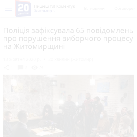
Пишеш ти! Коментує
Всі новини
Обговорен
Житомир
Поліція зафіксувала 65 повідомлень
про порушення виборчого процесу
на Житомирщині
13 жовтня 2020 р.
20 хвилин (Житомир)
chat_bubble
share
visibility
1
0
74