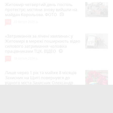
Житомир четвертий день поспіль
протестує: містяни знову вийшли на
майдан Корольова. ФОТО
photo_camera
13
20 липня 2026 р.
«Затримання за лічені хвилини»: у
Житомирі в мережі поширюють відео
силового затримання чоловіка
працівниками ТЦК. ВІДЕО
play_circle_filled
11
18 липня 2026 р.
Лише через 1 рік та майже 8 місяців
Захисник на Щиті повернувся до
рідного міста Захисник Олександр
Піонткевич
6
13 липня 2026 р.
Тарифи на холодну воду в містах