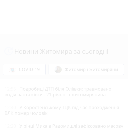
Новини Житомира за сьогодні
COVID-19
Житомир і житомиряни
12:55
Подробиці ДТП біля Оліївки: травмовано
водія вантажівки - 21-річного житомирянина
12:40
У Коростенському ТЦК під час проходження
ВЛК помер чоловік
12:20
У річці Мика в Радомишлі зафіксовано масову