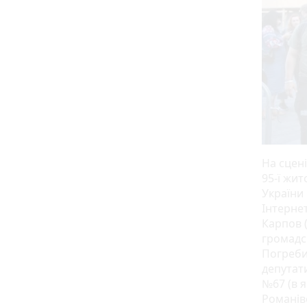
На сцен
95-ї жи
України
Інтерне
Карпов (
громадс
Погреби
депутат
№67 (в 
Романівс