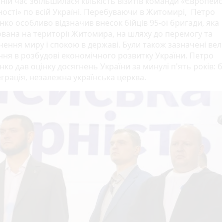
ній час збільшилася кількість візитів команди «Європей
ності» по всій Україні. Перебуваючи в Житомирі, Петро
ко особливо відзначив внесок бійців 95-ої бригади, яка
вана на території Житомира, на шляху до перемогу та
ення миру і спокою в державі. Були також зазначені вел
ння в розбудові економічного розвитку України. Петро
о дав оцінку досягнень України за минулі п'ять років: б
грація, незалежна українська церква.