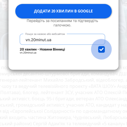
ДОДАТИ 20 ХВИЛИН В GOOGLE
і поряд з Петром Порошенком знаходилися: колишній 
томирської десантно-штурмової бригади, командувач ДШ
 генерал-лейтенант Михайло Забродський, відеоблогер, 
т-шоу та ведучий телевізійного проекту «ВАТА ШОУ» Анд
Полтава), блогер, лейтенант ЗСУ, учасник АТО Олексій П
ький активіст, боєць 95-ї бригади, ветеран АТО Олександ
ський, громадський активіст, учасник АТО, кандидат у на
и від «Європейської Солідарності» по одномандатному о
який входить частина Житомира, Чуднівський, Любарськ
ький райони) Сергій Адам’як та телеведучий «5 каналу» 