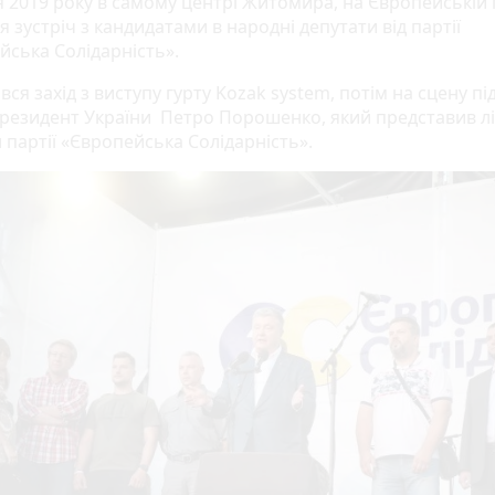
я 2019 року в самому центрі Житомира, на Європейській 
я зустріч з кандидатами в народні депутати від партії
йська Солідарність».
ся захід з виступу гурту Kozak system, потім на сцену пі
президент України Петро Порошенко, який представив лі
 партії «Європейська Солідарність».