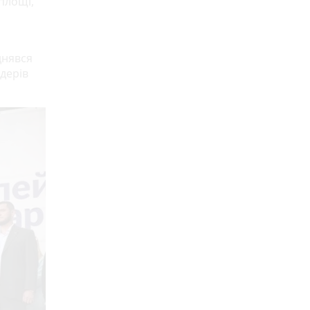
площі,
днявся
дерів