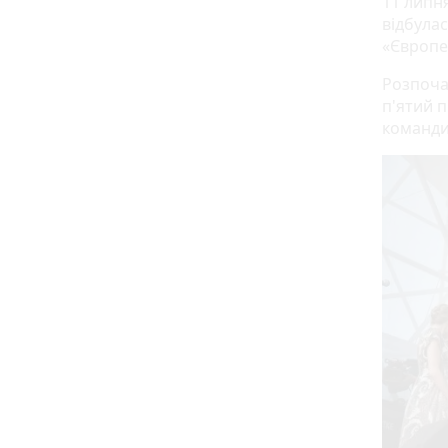
11 липн
відбулас
«Європе
Розпочав
п'ятий 
команди