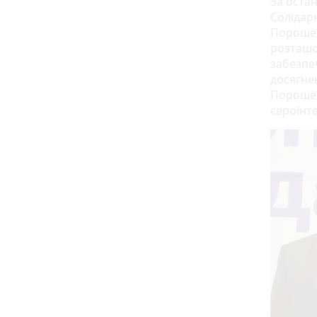
За остан
Солідар
Порошен
розташо
забезпеч
досягне
Порошенк
євроінте