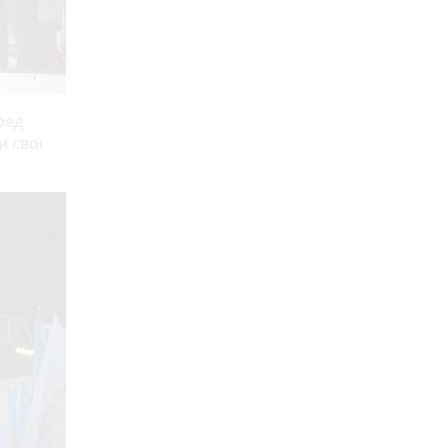
ред
и свої