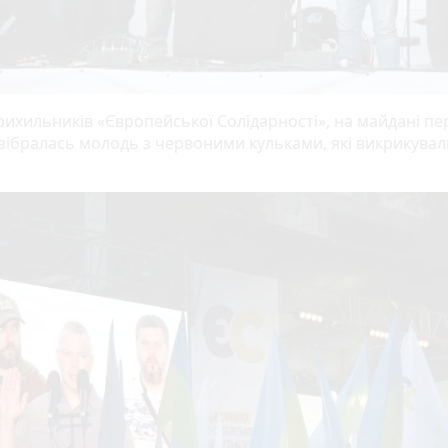
рихильників «Європейської Солідарності», на майдані пе
зібралась молодь з червоними кульками, які викрикувал