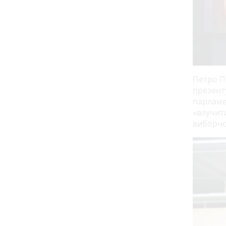
Петро П
презент
парламе
«влучити
виборчо