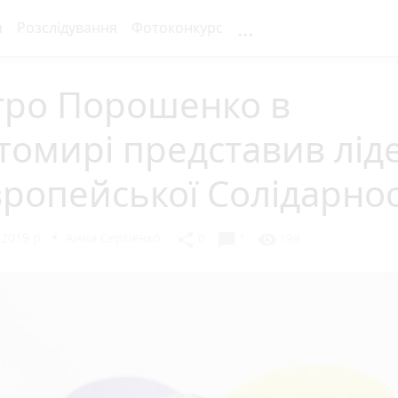
...
я
Розслідування
Фотоконкурс
тро Порошенко в
омирі представив лід
ропейської Солідарнос
2019 р.
Анна Сергієнко
chat_bubble
share
visibility
0
1
199