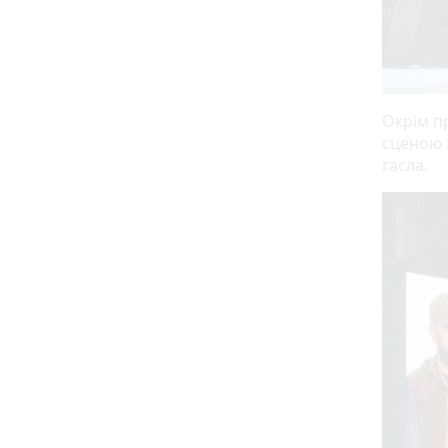
Окрім п
сценою 
гасла.