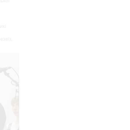
ської
икі
езвіз,