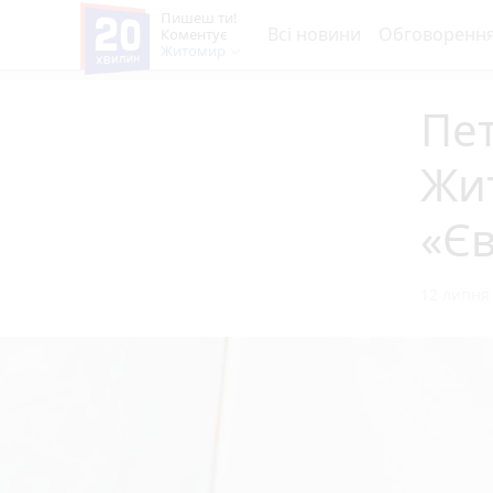
Пишеш ти!
Всі новини
Обговоренн
Коментує
Житомир
Пе
Жит
«Єв
12 липня 