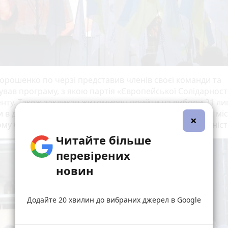
орошенко по черзі представив членів своєї команди та
ував програму, з якою партія «Європейської Солідарності
нту. Також закликав житомирян прийти на вибори 21 лип
 в десятку», адже саме під цим номером посідає своє міс
×
му бюлетені політична партія «Європейська Солідарніст
Читайте більше
перевірених
новин
Додайте 20 хвилин до вибраних джерел в Google