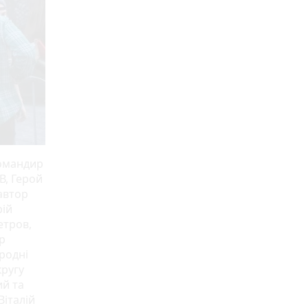
командир
В, Герой
автор
рій
етров,
р
родні
кругу
ий та
Віталій