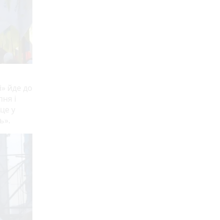
» йде до
ня і
це у
ь».